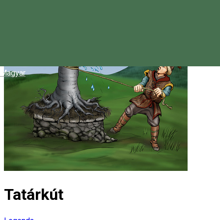
Magyar
Tatárkút