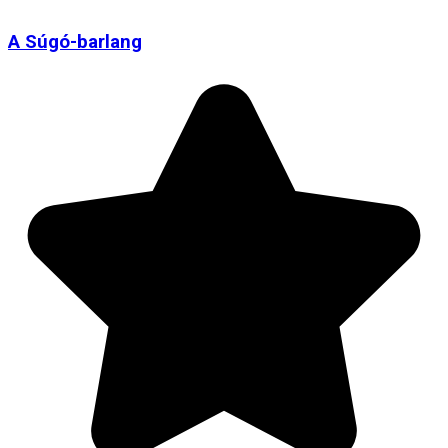
A Súgó-barlang