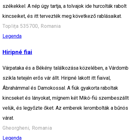
székekkel. A nép úgy tartja, a tolvajok ide hurcolták rabolt
kincseiket, és itt tervezték meg következő rablásaikat.
Toplița 535700, Romania
Legenda
Hiripné fiai
Várpataka és a Békény találkozása közelében, a Várdomb
szikla tetején erős vár állt. Hiripné lakott itt fiaival,
Ábrahámmal és Damokossal. A fiúk gyakorta raboltak
kincseket és lányokat, mígnem két Mikó-fiú szembeszállt
velük, és legyőzte őket. Az emberek lerombolták a bűnös
várat.
Gheorgheni, Romania
Legenda