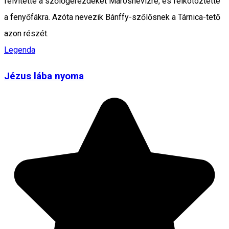
felvitette a szőlőgerezdeket Maroshévízre, és felkötöztette
a fenyőfákra. Azóta nevezik Bánffy-szőlősnek a Tárnica-tető
azon részét.
Legenda
Jézus lába nyoma