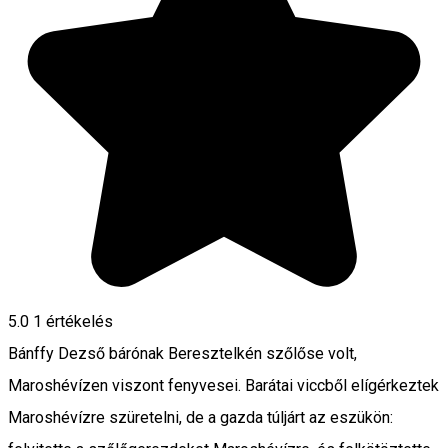
5.0
1 értékelés
Bánffy Dezső bárónak Beresztelkén szőlőse volt,
Maroshévízen viszont fenyvesei. Barátai viccből elígérkeztek
Maroshévízre szüretelni, de a gazda túljárt az eszükön: