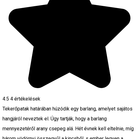
4.5
4
értékelések
Tekerőpatak határában húzódik egy barlang, amelyet sajátos
hangjáról neveztek el. Úgy tartják, hogy a barlang
mennyezetéről arany csepeg alá. Hét évnek kell eltelnie, míg
három vödörnyi összegyűl a kincsből, s ember legyen a