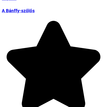
A Bánffy-szőlős