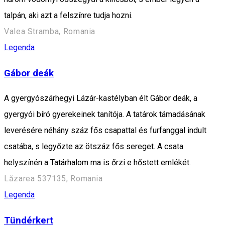
talpán, aki azt a felszínre tudja hozni.
Valea Stramba, Romania
Legenda
Gábor deák
A gyergyószárhegyi Lázár-kastélyban élt Gábor deák, a
gyergyói bíró gyerekeinek tanítója. A tatárok támadásának
leverésére néhány száz fős csapattal és furfanggal indult
csatába, s legyőzte az ötszáz fős sereget. A csata
helyszínén a Tatárhalom ma is őrzi e hőstett emlékét.
Lăzarea 537135, Romania
Legenda
Tündérkert