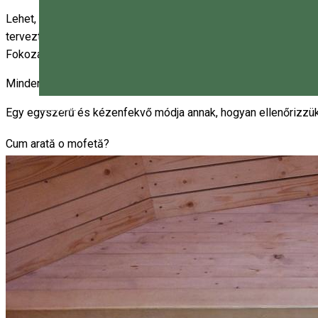
Lehet, hogy azon tűnődik, hogy ez a felhalmozódás hogyan néz k
tervezték, hogy az alsó rész gázja itt kerüljön felszínre.
Fokozatosan, szabályozható “gázfürdőkben” lehet gyógyulni. A
Minden mofetta gázszintjét erre szabott kijelzőkön mutatják. 
Magyar
Egy egyszerű és kézenfekvő módja annak, hogyan ellenőrizzük le
Cum arată o mofetă?