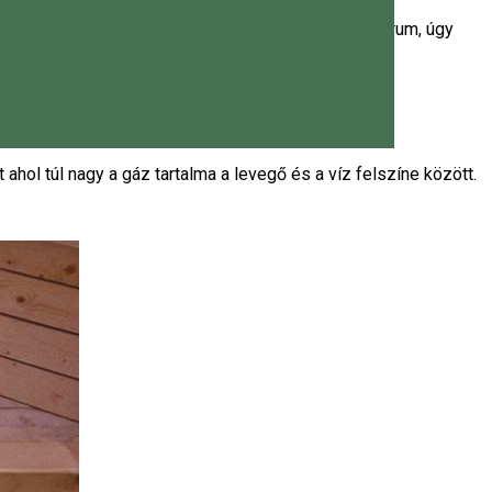
 a mofetta egy lépcsős szoba, mint egy kis amfiteátrum, úgy
ákon keresztül.
hol túl nagy a gáz tartalma a levegő és a víz felszíne között.