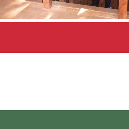
jelenség a világon
ttákkal. A moffeta a latin “mephitis” szóból származik és büdös
tevékenység végső szakaszában történik, a föld repedésein kere
 Yellowstone Nemzeti Parkban (Egyesült Államok) is megtalálha
z ember egészségére. A romániai mofetták ritka gázokban is gazd