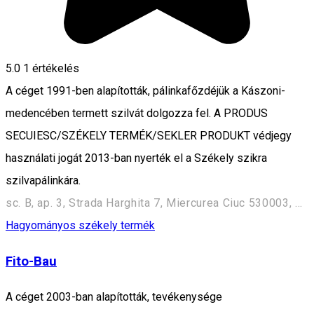
5.0
1 értékelés
A céget 1991-ben alapították, pálinkafőzdéjük a Kászoni-
medencében termett szilvát dolgozza fel. A PRODUS
SECUIESC/SZÉKELY TERMÉK/SEKLER PRODUKT védjegy
használati jogát 2013-ban nyerték el a Székely szikra
szilvapálinkára.
sc. B, ap. 3, Strada Harghita 7, Miercurea Ciuc 530003, Romania
Hagyományos székely termék
Fito-Bau
A céget 2003-ban alapították, tevékenysége