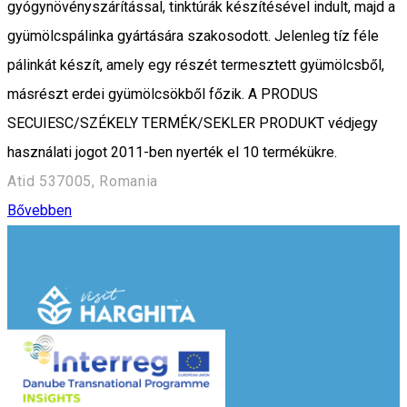
gyógynövényszárítással, tinktúrák készítésével indult, majd a
gyümölcspálinka gyártására szakosodott. Jelenleg tíz féle
pálinkát készít, amely egy részét termesztett gyümölcsből,
másrészt erdei gyümölcsökből főzik. A PRODUS
SECUIESC/SZÉKELY TERMÉK/SEKLER PRODUKT védjegy
használati jogot 2011-ben nyerték el 10 termékükre.
Atid 537005, Romania
Bővebben