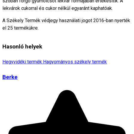
szóban forgó gyümölcsöt lekvár formájában értékesítik. A
lekvárok cukorral és cukor nélkül egyaránt kaphatóak.
A Székely Termék védjegy használati jogot 2016-ban nyerték
el 25 termékükre.
Hasonló helyek
Hegyvidéki termék
Hagyományos székely termék
Berke