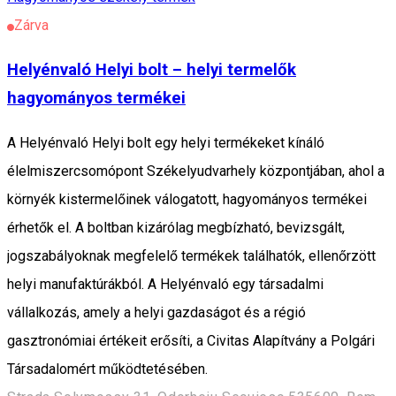
Zárva
Helyénvaló Helyi bolt – helyi termelők
hagyományos termékei
A Helyénvaló Helyi bolt egy helyi termékeket kínáló
élelmiszercsomópont Székelyudvarhely központjában, ahol a
környék kistermelőinek válogatott, hagyományos termékei
érhetők el. A boltban kizárólag megbízható, bevizsgált,
jogszabályoknak megfelelő termékek találhatók, ellenőrzött
helyi manufaktúrákból. A Helyénvaló egy társadalmi
vállalkozás, amely a helyi gazdaságot és a régió
gasztronómiai értékeit erősíti, a Civitas Alapítvány a Polgári
Társadalomért működtetésében.