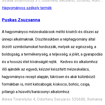
Strada Solymossy 31, Odorheiu Secuiesc 535600, Románia
Hagyományos székely termék
Puskas Zsuzsanna
A hagyományos mézeskalácsok méltó kísérői és díszei az
ünnepi alkalmaknak. Díszítésükben a néphagyomány által
őrzött szimbólumokat hordozzák, melyek az egészség, a
boldogság, a termékenység, a teljesség, a jólét, a gyarapodás
és a hosszú élet kívánságát rejtik. Kedves és alkalomhoz
illő ajándék az egyedi, kézzel készített mézeskalács,
hagyományos recept alapján, tükrösen és akár különböző
formákban is, mint katicabogár, kiskocsi, bohóc, csiga,
pillangó a húsvéti/karácsonyi alkalomhoz.
Aleea Tineretului 4, Odorheiu Secuiesc 535600, Romania