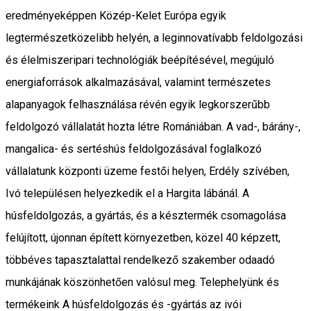
eredményeképpen Közép-Kelet Európa egyik
legtermészetközelibb helyén, a leginnovatívabb feldolgozási
és élelmiszeripari technológiák beépítésével, megújuló
energiaforrások alkalmazásával, valamint természetes
alapanyagok felhasználása révén egyik legkorszerűbb
feldolgozó vállalatát hozta létre Romániában. A vad-, bárány-,
mangalica- és sertéshús feldolgozásával foglalkozó
vállalatunk központi üzeme festői helyen, Erdély szívében,
Ivó településen helyezkedik el a Hargita lábánál. A
húsfeldolgozás, a gyártás, és a késztermék csomagolása
felújított, újonnan épített környezetben, közel 40 képzett,
többéves tapasztalattal rendelkező szakember odaadó
munkájának köszönhetően valósul meg. Telephelyünk és
termékeink A húsfeldolgozás és -gyártás az ivói