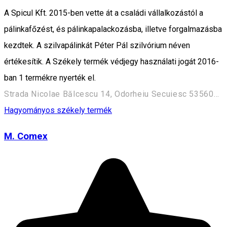
A Spicul Kft. 2015-ben vette át a családi vállalkozástól a
pálinkafőzést, és pálinkapalackozásba, illetve forgalmazásba
kezdtek. A szilvapálinkát Péter Pál szilvórium néven
értékesítik. A Székely termék védjegy használati jogát 2016-
ban 1 termékre nyerték el.
Strada Nicolae Bălcescu 14, Odorheiu Secuiesc 535600, Romania
Hagyományos székely termék
M. Comex