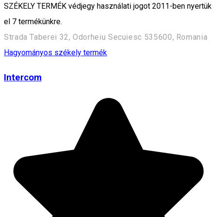
SZÉKELY TERMÉK védjegy használati jogot 2011-ben nyertük
el 7 termékünkre.
Strada Taberei 32, Odorheiu Secuiesc 535600, Romania
Hagyományos székely termék
Intercom