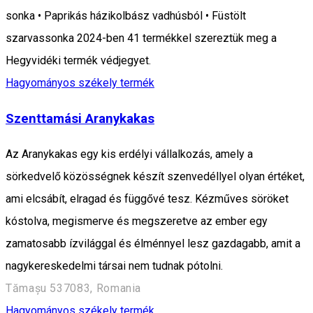
sonka • Paprikás házikolbász vadhúsból • Füstölt
szarvassonka 2024-ben 41 termékkel szereztük meg a
Hegyvidéki termék védjegyet.
Hagyományos székely termék
Szenttamási Aranykakas
Az Aranykakas egy kis erdélyi vállalkozás, amely a
sörkedvelő közösségnek készít szenvedéllyel olyan értéket,
ami elcsábít, elragad és függővé tesz. Kézműves söröket
kóstolva, megismerve és megszeretve az ember egy
zamatosabb ízvilággal és élménnyel lesz gazdagabb, amit a
nagykereskedelmi társai nem tudnak pótolni.
Tămașu 537083, Romania
Hagyományos székely termék