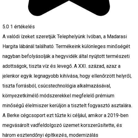
5.0
1 értékelés
A valódi ízeket szeretjük Telephelyünk Ivóban, a Madarasi
Hargita lábánál található. Termékeink különleges minőségét
nagyban befolyásolják a hegyvidék által nyújtott természeti
adottságok, tiszta víz és levegő. A XXI. század, azaz a
jelenkor egyik legnagyobb kihívása, hogy ellenőrzött helyről,
tiszta forrásból, csúcstechnológia alkalmazásával,
környezetkímélő módszerekkel megfelelő prémium
minőségű élelmiszer kerüljön a tisztelt fogyasztó asztalára.
A Berke cégcsoport ezt tűzte ki céljául, amikor a 2019-ben
megvásárolt vadfeldolgozó üzemet korszerűsítette, és
három esztendőnyi építkezés, modernizálás