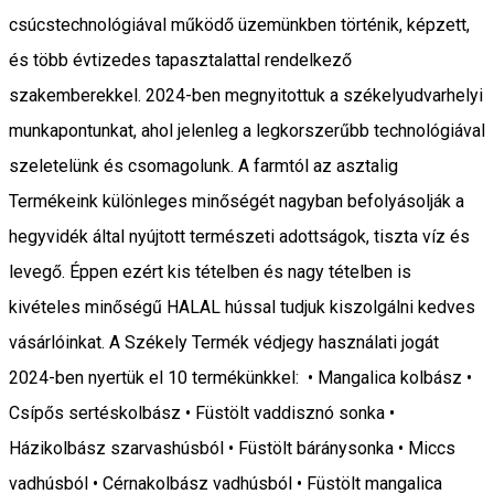
csúcstechnológiával működő üzemünkben történik, képzett,
és több évtizedes tapasztalattal rendelkező
szakemberekkel. 2024-ben megnyitottuk a székelyudvarhelyi
munkapontunkat, ahol jelenleg a legkorszerűbb technológiával
szeletelünk és csomagolunk. A farmtól az asztalig
Termékeink különleges minőségét nagyban befolyásolják a
hegyvidék által nyújtott természeti adottságok, tiszta víz és
levegő. Éppen ezért kis tételben és nagy tételben is
kivételes minőségű HALAL hússal tudjuk kiszolgálni kedves
vásárlóinkat. A Székely Termék védjegy használati jogát
2024-ben nyertük el 10 termékünkkel: • Mangalica kolbász •
Csípős sertéskolbász • Füstölt vaddisznó sonka •
Házikolbász szarvashúsból • Füstölt báránysonka • Miccs
vadhúsból • Cérnakolbász vadhúsból • Füstölt mangalica