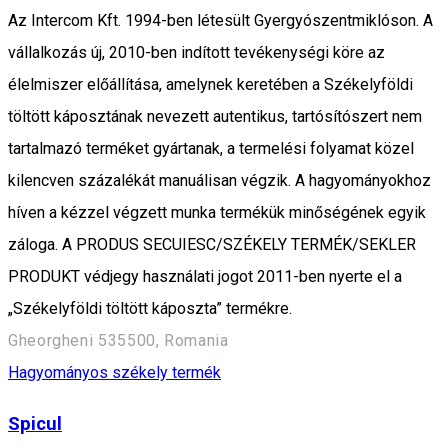
Az Intercom Kft. 1994-ben létesült Gyergyószentmiklóson. A
vállalkozás új, 2010-ben indított tevékenységi köre az
élelmiszer előállítása, amelynek keretében a Székelyföldi
töltött káposztának nevezett autentikus, tartósítószert nem
tartalmazó terméket gyártanak, a termelési folyamat közel
kilencven százalékát manuálisan végzik. A hagyományokhoz
híven a kézzel végzett munka termékük minőségének egyik
záloga. A PRODUS SECUIESC/SZÉKELY TERMÉK/SEKLER
PRODUKT védjegy használati jogot 2011-ben nyerte el a
„Székelyföldi töltött káposzta” termékre.
Gheorgheni 535500, Romania
Hagyományos székely termék
Spicul