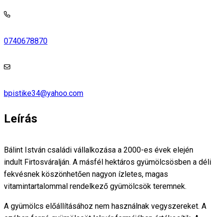
0740678870
bpistike34@yahoo.com
Leírás
Bálint István családi vállalkozása a 2000-es évek elején
indult Firtosváralján. A másfél hektáros gyümölcsösben a déli
fekvésnek köszönhetően nagyon ízletes, magas
vitamintartalommal rendelkező gyümölcsök teremnek.
A gyümölcs előállításához nem használnak vegyszereket. A