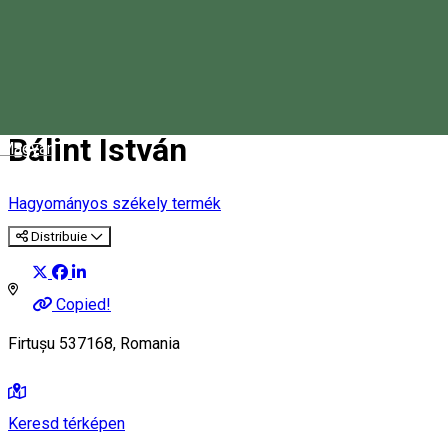
Bálint István
Magyar
Hagyományos székely termék
Distribuie
Copied!
Firtușu 537168, Romania
Keresd térképen