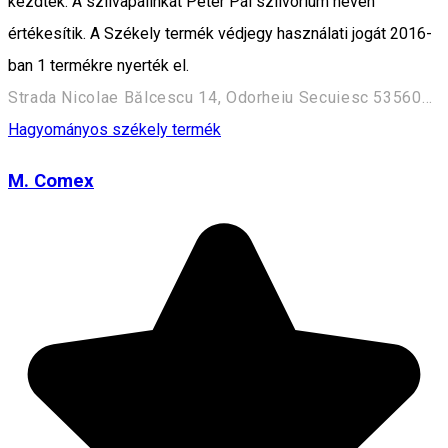
kezdtek. A szilvapálinkát Péter Pál szilvórium néven
értékesítik. A Székely termék védjegy használati jogát 2016-
ban 1 termékre nyerték el.
Strada Nicolae Bălcescu 14, Odorheiu Secuiesc 535600, Romania
Hagyományos székely termék
M. Comex