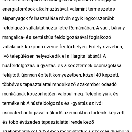
energiaforrások alkalmazásával, valamint természetes
alapanyagok felhasználása révén egyik legkorszerűbb
feldolgozó vállalatát hozta létre Romániában. A vad-, bárány-,
mangalica- és sertéshús feldolgozásával foglalkozó
vállalatunk központi üzeme festői helyen, Erdély szívében,
Ivó településen helyezkedik el a Hargita lábánál. A
húsfeldolgozás, a gyártás, és a késztermék csomagolása
felújított, újonnan épített környezetben, közel 40 képzett,
többéves tapasztalattal rendelkező szakember odaadó
munkájának köszönhetően valósul meg. Telephelyünk és
termékeink A húsfeldolgozás és -gyártás az ivói
csúcstechnológiával működő üzemünkben történik, képzett,
és több évtizedes tapasztalattal rendelkező
szakemberekkel. 2024-ben megnyitottuk a székelyudvarhelyi