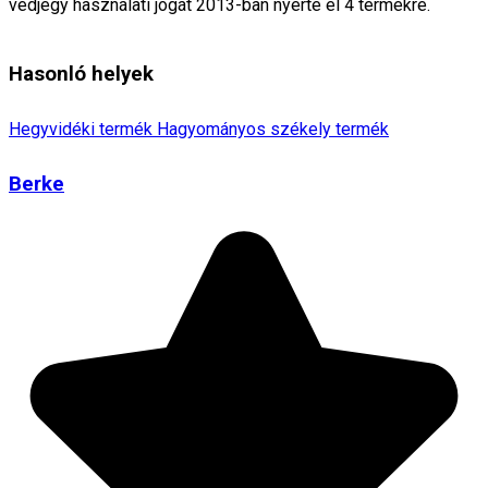
védjegy használati jogát 2013-ban nyerte el 4 termékre.
Hasonló helyek
Hegyvidéki termék
Hagyományos székely termék
Berke