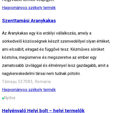
Hagyományos székely termék
Szenttamási Aranykakas
Az Aranykakas egy kis erdélyi vállalkozás, amely a
sörkedvelő közösségnek készít szenvedéllyel olyan értéket,
ami elcsábít, elragad és függővé tesz. Kézműves söröket
kóstolva, megismerve és megszeretve az ember egy
zamatosabb ízvilággal és élménnyel lesz gazdagabb, amit a
nagykereskedelmi társai nem tudnak pótolni.
Tămașu 537083, Romania
Hagyományos székely termék
Nyitva
Helyénvaló Helyi bolt – helyi termelők