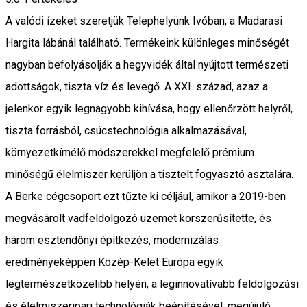
A valódi ízeket szeretjük Telephelyünk Ivóban, a Madarasi
Hargita lábánál található. Termékeink különleges minőségét
nagyban befolyásolják a hegyvidék által nyújtott természeti
adottságok, tiszta víz és levegő. A XXI. század, azaz a
jelenkor egyik legnagyobb kihívása, hogy ellenőrzött helyről,
tiszta forrásból, csúcstechnológia alkalmazásával,
környezetkímélő módszerekkel megfelelő prémium
minőségű élelmiszer kerüljön a tisztelt fogyasztó asztalára.
A Berke cégcsoport ezt tűzte ki céljául, amikor a 2019-ben
megvásárolt vadfeldolgozó üzemet korszerűsítette, és
három esztendőnyi építkezés, modernizálás
eredményeképpen Közép-Kelet Európa egyik
legtermészetközelibb helyén, a leginnovatívabb feldolgozási
és élelmiszeripari technológiák beépítésével, megújuló