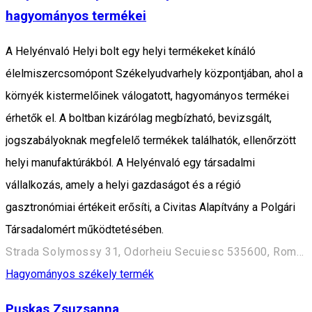
hagyományos termékei
A Helyénvaló Helyi bolt egy helyi termékeket kínáló
élelmiszercsomópont Székelyudvarhely központjában, ahol a
környék kistermelőinek válogatott, hagyományos termékei
érhetők el. A boltban kizárólag megbízható, bevizsgált,
jogszabályoknak megfelelő termékek találhatók, ellenőrzött
helyi manufaktúrákból. A Helyénvaló egy társadalmi
vállalkozás, amely a helyi gazdaságot és a régió
gasztronómiai értékeit erősíti, a Civitas Alapítvány a Polgári
Társadalomért működtetésében.
Strada Solymossy 31, Odorheiu Secuiesc 535600, Románia
Hagyományos székely termék
Puskas Zsuzsanna