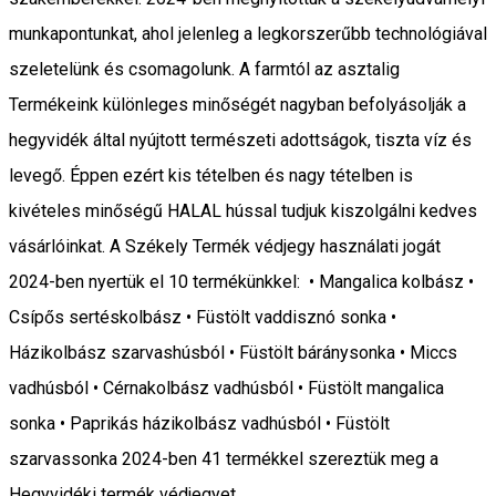
munkapontunkat, ahol jelenleg a legkorszerűbb technológiával
szeletelünk és csomagolunk. A farmtól az asztalig
Termékeink különleges minőségét nagyban befolyásolják a
hegyvidék által nyújtott természeti adottságok, tiszta víz és
levegő. Éppen ezért kis tételben és nagy tételben is
kivételes minőségű HALAL hússal tudjuk kiszolgálni kedves
vásárlóinkat. A Székely Termék védjegy használati jogát
2024-ben nyertük el 10 termékünkkel: • Mangalica kolbász •
Csípős sertéskolbász • Füstölt vaddisznó sonka •
Házikolbász szarvashúsból • Füstölt báránysonka • Miccs
vadhúsból • Cérnakolbász vadhúsból • Füstölt mangalica
sonka • Paprikás házikolbász vadhúsból • Füstölt
szarvassonka 2024-ben 41 termékkel szereztük meg a
Hegyvidéki termék védjegyet.