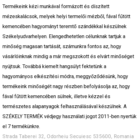
Termékeink kézi munkával formázott és díszített
mézeskalácsok, melyek helyi termelői mézből, fával fűtött
kemencében hagyományt teremtő szándékkal készülnek
Székelyudvarhelyen. Elengedhetetlen célunknak tartjuk a
minőség magasan tartását, számunkra fontos az, hogy
vásárlóinknak mindig a már megszokott és elvárt minőséget
nyújtsuk. Továbbá kiemelt hangsúlyt fektetünk a
hagyományos elkészítési módra, meggyőződésünk, hogy
termékeink minőségét nagy részben befolyásolja az, hogy
fával fűtött kemencében sülnek, illetve kézzel és
természetes alapanyagok felhasználásával készülnek. A
SZÉKELY TERMÉK védjegy használati jogot 2011-ben nyertük
el 7 termékünkre.
Strada Taberei 32, Odorheiu Secuiesc 535600, Romania