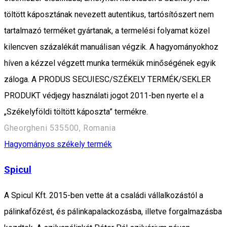
töltött káposztának nevezett autentikus, tartósítószert nem
tartalmazó terméket gyártanak, a termelési folyamat közel
kilencven százalékát manuálisan végzik. A hagyományokhoz
híven a kézzel végzett munka termékük minőségének egyik
záloga. A PRODUS SECUIESC/SZÉKELY TERMÉK/SEKLER
PRODUKT védjegy használati jogot 2011-ben nyerte el a
„Székelyföldi töltött káposzta” termékre.
Gheorgheni 535500, Romania
Hagyományos székely termék
Spicul
A Spicul Kft. 2015-ben vette át a családi vállalkozástól a
pálinkafőzést, és pálinkapalackozásba, illetve forgalmazásba