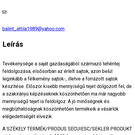
balint_attila1989@yahoo.com
Leírás
Tevékenysége a saját gazdaságából származó tehéntej
feldolgozása, elsősorban az érlelt sajtok, azon belül
leginkább a félkemény sajtok-, illetve a forrázott sajtok
készítése. Először kisebb mennyiségű tejet dolgozott fel, de
a szakirányú képzéseknek köszönhetően ma már nagyobb
mennyiségű tejet is feldolgoz. A jó minőségnek és
megbízhatóságnak köszönhetően termékeik a vásárlók
elégedettségét élvezik.
A SZÉKELY TERMÉK/PRODUS SECUIESC/SEKLER PRODUKT