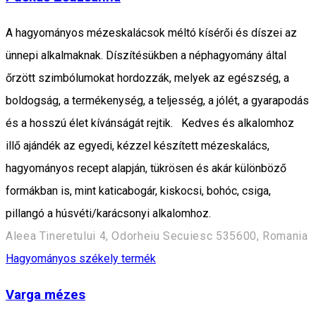
A hagyományos mézeskalácsok méltó kísérői és díszei az
ünnepi alkalmaknak. Díszítésükben a néphagyomány által
őrzött szimbólumokat hordozzák, melyek az egészség, a
boldogság, a termékenység, a teljesség, a jólét, a gyarapodás
és a hosszú élet kívánságát rejtik. Kedves és alkalomhoz
illő ajándék az egyedi, kézzel készített mézeskalács,
hagyományos recept alapján, tükrösen és akár különböző
formákban is, mint katicabogár, kiskocsi, bohóc, csiga,
pillangó a húsvéti/karácsonyi alkalomhoz.
Aleea Tineretului 4, Odorheiu Secuiesc 535600, Romania
Hagyományos székely termék
Varga mézes