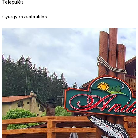
Település
Gyergyószentmiklós