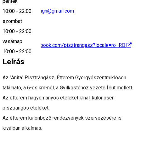
péntek
hanulpastravaruluigh@gmail.com
10:00
-
22:00
szombat
10:00
-
22:00
vasárnap
https://www.facebook.com/pisztrangasz?locale=ro_RO
10:00
-
22:00
Leírás
Az "Anita" Pisztrángász Étterem Gyergyószentmiklóson
található, a 6-os km-nél, a Gyilkostóhoz vezető főút mellett.
Az étterem hagyományos ételeket kínál, különösen
pisztrángos ételeket.
Az étterem különböző rendezvények szervezésére is
kiválóan alkalmas.