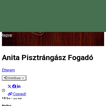
Magyar
Anita Pisztrángász Fogadó
Étterem
Distribuie
Copied!
10:00 - 22:00
Nyitva