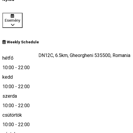
Esemény
Weekly Schedule
B-dul Lacu Rosu, DN12C, 6.5km, Gheorgheni 535500, Romania
hétfő
10:00
-
22:00
kedd
Keresd térképen
10:00
-
22:00
szerda
10:00
-
22:00
0040744691405
csütörtök
10:00
-
22:00