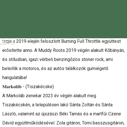
Markoláb és Muddy Roots koncertek // Ólommadár
𝐌𝐮𝐝𝐝𝐲 𝐑𝐨𝐨𝐭𝐬 -( Kőbánya, Budapest )
Aki ennek a műfajnak a hazai képviselői között jártas,
azoknak a tagok ismerősek lehetnek, hiszen a zenekar három
tagja a 2019 elején feloszlott Burning Full Throttle együttest
Magyar
erősítette anno. A Muddy Roots 2019 végén alakult Kőbányán,
és stílusban, igazi vérbeli benzingőzös stoner rock, ami
beleillik a motoros, és az autós találkozók gumiégető
hangulatába!
𝐌𝐚𝐫𝐤𝐨𝐥á𝐛 - (Tiszakécske)
A Markoláb zenekar 2023 év végén alakult meg
Tiszakécskén, a településen lakó Sánta Zoltán és Sánta
László, valamint az újszászi Béki Tamás és a martfűi Czene
Dávid együttműködésével. Zola gitáron, Tomi basszusgitáron,