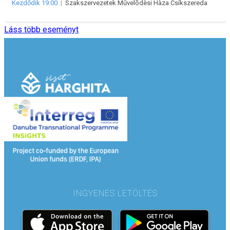
Kezdődik 19:00
|
Szakszervezetek Mūvelõdèsi Hàza Csíkszereda
Láss több eseményt
INGYENES LETÖLTÉS