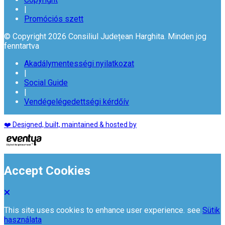
|
Promóciós szett
© Copyright 2026 Consiliul Județean Harghita. Minden jog
fenntartva
Akadálymentességi nyilatkozat
|
Social Guide
|
Vendégelégedettségi kérdőív
❤️ Designed, built, maintained & hosted by
Accept Cookies
This site uses cookies to enhance user experience. see
Sütik
használata