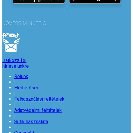
KÖVESS MINKET A
Iratkozz fel
hírlevelünkre
Rólunk
|
Elérhetőség
|
Felhasználási feltételek
|
Adatvédelmi feltételek
|
Sütik használata
|
Copyright