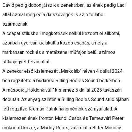
Dávid pedig dobon játszik a zenekarban, az ének pedig Laci
által szólal meg és a dalszövegek is az ő tollából
származnak.
A csapat stílusbeli megkötések nélkül kezdett el allkotni,
azonban gyorsan kialakult a közös csapás, amely a
markánsan rock és a metálzenei műfajon belül számos
stílusjegyet felvonultat.
A zenekar első kislemezét ,,Markoláb" néven 4 dallal 2024-
ben rögzítette a budaörsi Billing Bodies Sound berkeiben.
A második ,,Holdonkívüli" kislemez 5 dallal 2025 tavaszán
debütált. Az anyag szintén a Billing Bodies Sound stúdiójában
lett rögzítve Kremán Patrik hangmérnök szárnyai alatt. A
kislemezen ének fronton Mundi Csaba és Temesvári Péter
működött közre, a Muddy Roots, valamint a Bitter Monday