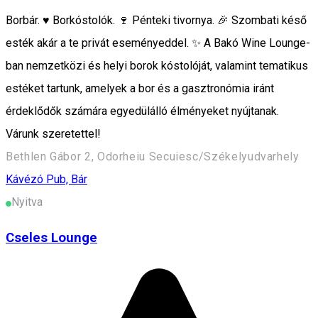
Borbár. ♥️ Borkóstolók. 🍷 Pénteki tivornya. 🎉 Szombati késő
esték akár a te privát eseményeddel. ✨️ A Bakó Wine Lounge-
ban nemzetközi és helyi borok kóstolóját, valamint tematikus
estéket tartunk, amelyek a bor és a gasztronómia iránt
érdeklődők számára egyedülálló élményeket nyújtanak.
Várunk szeretettel!
Bethlen Gábor 2, Odorheiu Secuiesc/Székelyudvarhely
Kávézó
Pub, Bár
Nyitva
Cseles Lounge