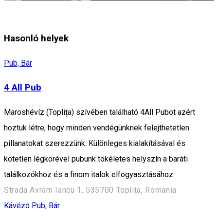
Hasonló helyek
Pub, Bár
4 All Pub
Maroshévíz (Toplița) szívében található 4All Pubot azért
hoztuk létre, hogy minden vendégünknek felejthetetlen
pillanatokat szerezzünk. Különleges kialakításával és
kötetlen légkörével pubunk tökéletes helyszín a baráti
találkozókhoz és a finom italok elfogyasztásához
Strada Avram Iancu 1, 535700 Toplița, Romania
Kávézó
Pub, Bár