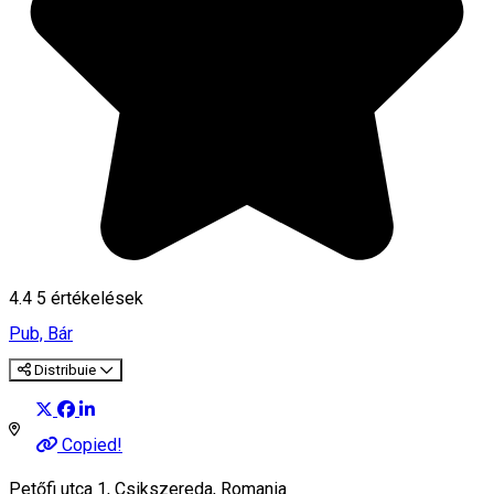
4.4
5
értékelések
Pub, Bár
Distribuie
Copied!
Petőfi utca 1, Csikszereda, Romania