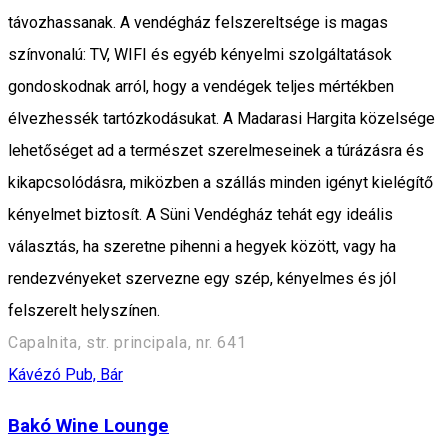
távozhassanak. A vendégház felszereltsége is magas
színvonalú: TV, WIFI és egyéb kényelmi szolgáltatások
gondoskodnak arról, hogy a vendégek teljes mértékben
élvezhessék tartózkodásukat. A Madarasi Hargita közelsége
lehetőséget ad a természet szerelmeseinek a túrázásra és
kikapcsolódásra, miközben a szállás minden igényt kielégítő
kényelmet biztosít. A Süni Vendégház tehát egy ideális
választás, ha szeretne pihenni a hegyek között, vagy ha
rendezvényeket szervezne egy szép, kényelmes és jól
felszerelt helyszínen.
Capalnita, str. principala, nr. 641
Kávézó
Pub, Bár
Bakó Wine Lounge