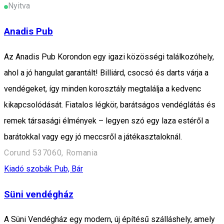
Nyitva
Anadis Pub
Az Anadis Pub Korondon egy igazi közösségi találkozóhely,
ahol a jó hangulat garantált! Billiárd, csocsó és darts várja a
vendégeket, így minden korosztály megtalálja a kedvenc
kikapcsolódását. Fiatalos légkör, barátságos vendéglátás és
remek társasági élmények – legyen szó egy laza estéről a
barátokkal vagy egy jó meccsről a játékasztaloknál.
Corund 537060, Romania
Kiadó szobák
Pub, Bár
Süni vendégház
A Süni Vendégház egy modern, új építésű szálláshely, amely