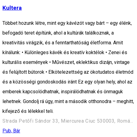
Kultera
Többet hozunk létre, mint egy kávézót vagy bárt – egy élénk,
befogadó teret építünk, ahol a kultúrák találkoznak, a
kreativitás virágzik, és a fenntarthatóság életforma. Amit
kínálunk: • Különleges kávék és kreatív koktélok • Zenei és
kulturális események • Művészet, eklektikus dizájn, vintage
és felújított bútorok • Elkötelezettség az ökotudatos életmód
és a közösségi gondoskodás iránt Ez egy olyan hely, ahol az
emberek kapcsolódhatnak, inspirálódhatnak és önmaguk
lehetnek. Gondolj rá úgy, mint a második otthonodra – meghitt,
kifejező és lélekkel teli.
Strada Petőfi Sándor 33, Miercurea Ciuc 530003, Románia
Pub, Bár