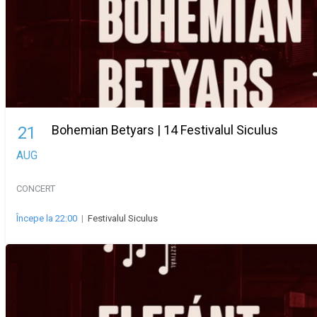
Bohemian Betyars | 14 Festivalul Siculus
21
AUG
CONCERT
Începe la 22:00
|
Festivalul Siculus