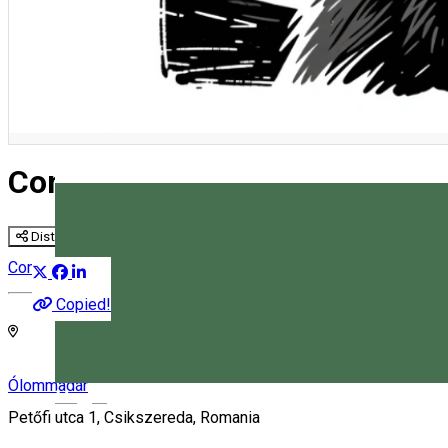
Concerte Markoláb & Muddy R
Distribuie
Concert
Copied!
Ólommadár
Magyar
Petőfi utca 1, Csikszereda, Romania