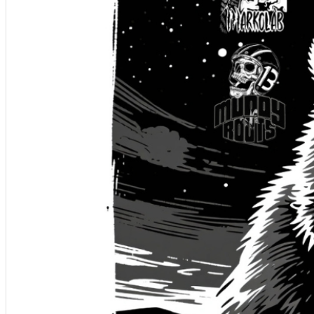
Închirieri de biciclete
English