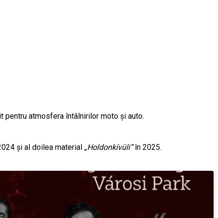
t pentru atmosfera întâlnirilor moto și auto.
024 și al doilea material
„Holdonkívüli”
în 2025.