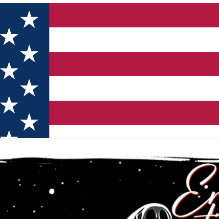
lommadár