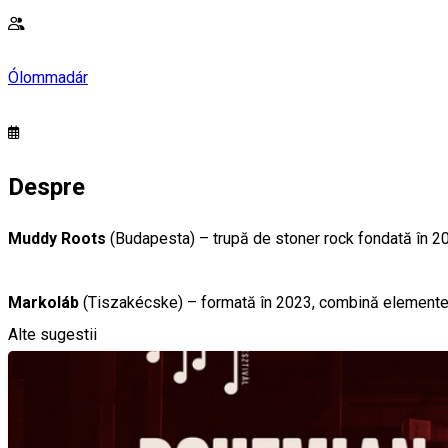
Ólommadár
Despre
Muddy Roots
(Budapesta) – trupă de stoner rock fondată în 2019,
Markoláb
(Tiszakécske) – formată în 2023, combină elemente de
Alte sugestii