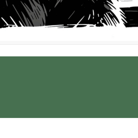
oots // Ólommadár