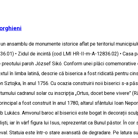
orghieni
 un ansamblu de monumente istorice aflat pe teritoriul municipiu
36.01) • Zidul de incintă (cod LMI HR-II-m-A-12836.02) • Casa 
e preotului paroh József Sikó. Conform unei plăci comemorative din 
tul în limba latină, descrie că biserica a fost ridicată pentru ci
tojka, în anul 1756. Cu ocazia construirii noii biserici s-a păstra
al turnului cadranul solar cu inscripția „Ortus, docet bene vivere" (
 principal a fost construit în anul 1780, altarul sfântului Ioan N
akab Lukács. Amvonul baroc al bisericii este bogat în decorații scu
ști, iar în vârf figura lui Isus, reprezentat ca Bunul păstor. În co
al. Statuia este într-o stare avansată de degradare. Pe latura sud