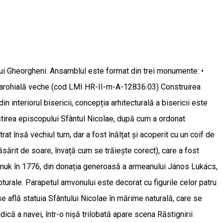
lui Gheorgheni. Ansamblul este format din trei monumente: •
parohială veche (cod LMI HR-II-m-A-12836.03) Construirea
interiorul bisericii, concepția arhitecturală a bisericii este
nstirea episcopului Sfântul Nicolae, după cum a ordonat
t însă vechiul turn, dar a fost înălțat și acoperit cu un coif de
Răsărit de soare, învață cum se trăiește corect), care a fost
epomuk în 1776, din donația generoasă a armeanului János Lukács,
lpturale. Parapetul amvonului este decorat cu figurile celor patru
r se află statuia Sfântului Nicolae în mărime naturală, care se
ică a navei, într-o nișă trilobată apare scena Răstignirii