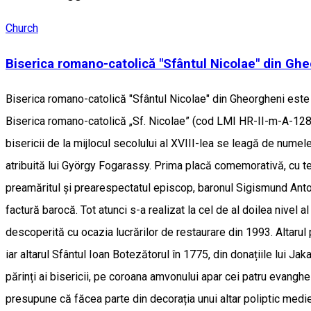
Church
Biserica romano-catolică "Sfântul Nicolae" din Ghe
Biserica romano-catolică "Sfântul Nicolae" din Gheorgheni este
Biserica romano-catolică „Sf. Nicolae” (cod LMI HR-II-m-A-128
bisericii de la mijlocul secolului al XVIII-lea se leagă de numel
atribuită lui György Fogarassy. Prima placă comemorativă, cu tex
preamăritul și prearespectatul episcop, baronul Sigismund Anton Sz
factură barocă. Tot atunci s-a realizat la cel de al doilea nivel 
descoperită cu ocazia lucrărilor de restaurare din 1993. Altarul
iar altarul Sfântul Ioan Botezătorul în 1775, din donațiile lui J
părinți ai bisericii, pe coroana amvonului apar cei patru evangheli
presupune că făcea parte din decorația unui altar poliptic mediev