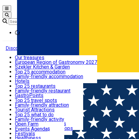
Open main menu
Loading
Discover
Our treasures
European Region of Gastronomy 2027
Where to sleep
Szekler Kitchen & Garden
Audio Guide
Top 25 accommodation
Legendary Harghita
Family-friendly accommodation
Română
What to eat & drink
Try it
Hotels
Motels
Top 25 restaurants
Guesthouses
Family-friendly restaurant
What to see
Hostels
GastroPoints
Vilas
Szekler Product
Top 25 travel spots
Cottages
Mountain product
Family-friendly attraction
What to do
Apartments
Restaurants, Pizza Places
Tourist Attractions
Rooms for rent
Fast Food
Culture
Top 25 what to do
Camping
Coffee Places
Sacred
Family-friendly activity
Events
Glamping
Confectionery, Creperie
Traditions and Customs
Open Farm
All accommodation
Ice Cream Shop
Demonstration Workshops
Thematic routes
Events Agenda
All restaurants
Wildlife
Festivals
Useful info
Healthiness