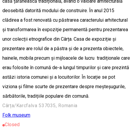
casă țărănească tradițională, având o valoare arhitecturală
deosebită datorită modului de construire. În anul 2015
clădirea a fost renovată cu păstrarea caracterului arhitectural
și transformarea în expoziţie permanentă pentru prezentarea
unor colecții etnografice din Cârța. Casa de expoziție și
prezentare are rolul de a păstra și de a prezenta obiectele,
hainele, mobila precum și mijloacele de lucru tradiționale care
erau folosite în comună de-a lungul timpurilor și care prezintă
astăzi istoria comunei și a locuitorilor. În locație se pot
viziona și filme scurte de prezentare despre meșteșugurile,
sărbătorile, tradițiile populare din comună.
Cârța/Karcfalva 537035, Romania
Folk museum
Closed