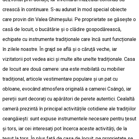
crească în continuare. S-au adunat în mod special obiecte
care provin din Valea Ghimeșului. Pe proprietate se găsește o
casă de locuit, o bucătărie și o clădire gospodărească,
echipate cu instrumente tradiționale care încă sunt funcționale
în zilele noastre. În grajd se află și o căruță veche, iar
vizitatorii pot vedea aici și multe alte unelte tradiționale. Casa
de locuit are două camere: una este mobilată cu mobilier
tradițional, articole vestimentare populare și un pat cu
obloane, evocând atmosfera originală a camerei Csángó, iar
pereții sunt decorați cu apărători de perete autentici. Cealaltă
cameră prezintă în principal activitățile cotidiene ale tradițiilor
ceangăiești: sunt expuse instrumentele necesare pentru țesut
și tors, iar cei interesați pot încerca aceste activități, de la
țesut la tors. În plus față de casa de locuit, pe proprietate se