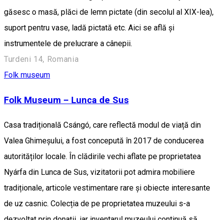
găsesc o masă, plăci de lemn pictate (din secolul al XIX-lea),
suport pentru vase, ladă pictată etc. Aici se află și
instrumentele de prelucrare a cânepii.
Turdeni 14, Romania
Folk museum
Folk Museum – Lunca de Sus
Casa tradițională Csángó, care reflectă modul de viață din
Valea Ghimeșului, a fost concepută în 2017 de conducerea
autorităților locale. În clădirile vechi aflate pe proprietatea
Nyárfa din Lunca de Sus, vizitatorii pot admira mobiliere
tradiționale, articole vestimentare rare și obiecte interesante
de uz casnic. Colecția de pe proprietatea muzeului s-a
dezvoltat prin donații, iar inventarul muzeului continuă să