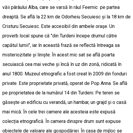
văii pârâului Alba, care se varsă în râul Feernic pe partea
dreaptă. Se află la 22 km de Odorheiu Secuiesc și la 18 km de
Cristuru Secuiesc. Este accesibil din ambele orașe. Un
proverb local spune că "din Turdeni începe drumul către
capătul lumii", iar în această frază se reflectă întreaga sa
misteriozitate și liniște. În acest mic sat se află poarta
secuiască cea mai veche și încă în uz din zonă, ridicată în
anul 1800. Muzeul etnografic a fost creat în 2009 din fonduri
private. Este proprietate privată, operat de Pop Anna. Se află
pe proprietatea de la numărul 14 din Turdeni. Pe teren se
găsește un edificiu cu verandă, un hambar, un grajd și o casă
mai mică. În cele trei camere ale acesteia este expusă
colecția etnografică. În camera dinspre drum sunt expuse
obiectele de valoare ale gospodăriei. În casa de mijloc se