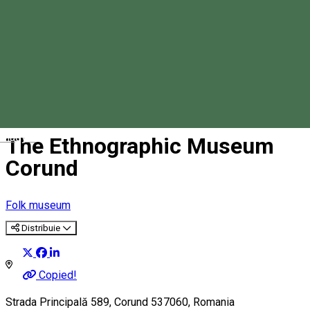
Magyar
The Ethnographic Museum
Corund
Folk museum
Distribuie
Copied!
Strada Principală 589, Corund 537060, Romania