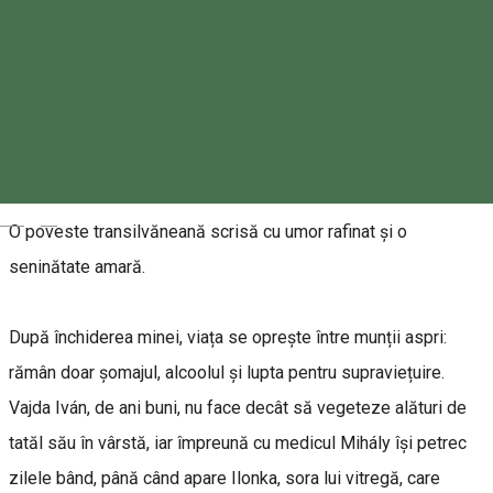
Tickets
About
Spectacol în limba maghiară cu supratitrare în limba
română.
Magyar
O poveste transilvăneană scrisă cu umor rafinat și o
seninătate amară.
După închiderea minei, viața se oprește între munții aspri:
rămân doar șomajul, alcoolul și lupta pentru supraviețuire.
Vajda Iván, de ani buni, nu face decât să vegeteze alături de
tatăl său în vârstă, iar împreună cu medicul Mihály își petrec
zilele bând, până când apare Ilonka, sora lui vitregă, care