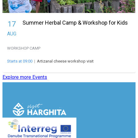
Summer Herbal Camp & Workshop for Kids
17
AUG
WORKSHOP
CAMP
Starts at 09:00
|
Artizanal cheese workshop visit
Explore more Events