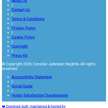
About Us
|
Contact Us
|
Terms & Conditions
|
Privacy Policy
|
Cookie Policy
|
Copyright
|
Press Kit
© Copyright 2026 Consiliul Județean Harghita. All rights
reserved
Accessibility Statement
|
Social Guide
|
Visitor Satisfaction Questionnaire
❤️ Designed, built, maintained & hosted by