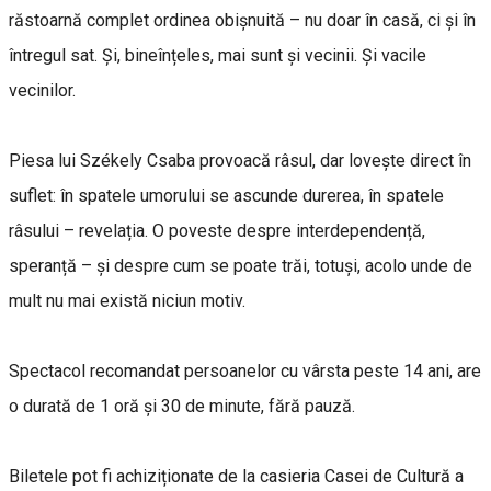
răstoarnă complet ordinea obișnuită – nu doar în casă, ci și în
întregul sat. Și, bineînțeles, mai sunt și vecinii. Și vacile
vecinilor.
Piesa lui Székely Csaba provoacă râsul, dar lovește direct în
suflet: în spatele umorului se ascunde durerea, în spatele
râsului – revelația. O poveste despre interdependență,
speranță – și despre cum se poate trăi, totuși, acolo unde de
mult nu mai există niciun motiv.
Spectacol recomandat persoanelor cu vârsta peste 14 ani, are
o durată de 1 oră și 30 de minute, fără pauză.
Biletele pot fi achiziționate de la casieria Casei de Cultură a