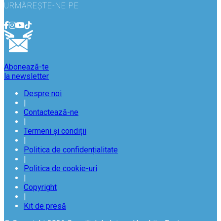
URMĂREȘTE-NE PE
Abonează-te
la newsletter
Despre noi
|
Contactează-ne
|
Termeni și condiții
|
Politica de confidențialitate
|
Politica de cookie-uri
|
Copyright
|
Kit de presă