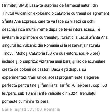
(Trimiteţi SMS) Lasă-te surprins de farmecul naturii din
Ținutul Vulcanilor, explorând o călătorie cu trenul de agrement
Sfânta Ana Express, care te va face să visezi cu ochii
deschişi încă multă vreme după ce te-ai întors acasă. Te
invităm la o plimbare cu trenuleţul turistic la Lacul Sfânta Ana,
singurul lac vulcanic din România şi la rezervaţia naturală
Tinovul Mohoş. Călătoria (50 km dus-întors, apr. 4-5 ore)
include şi o surpriză: vizitarea unui baraj şi lac de acumulare
creată de colonii de castori. Dacă eşti dispus să
experimentezi trăiri unice, acest program este alegerea
perfectă pentru tine şi familia ta. Tarife: 70 lei/pers., copii 60
lei/pers. sub 10 ani Tarife valabile din 2024. Trenulețul
pornește cu minim 12 pers.
Băile Tușnad 535100, Romania