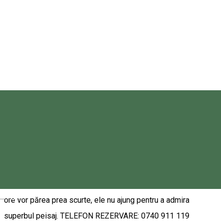
PORNIRE: în fiecare oră, sau la cerere cu minim 2 persoane.
Preţul unui bilet (45 minute) dus-întors: - Adulţi 25 lei/pers. -
Copii cu vârsta până 10 ani 15 lei/pers. - Copii 0-3 ani
GRATUIT Tarife valabile din 2024
Băile Tușnad 535100, Romania
Activitate Family-friendly
Trenuleț
Sfânta Ana Express
Trenuleţul de vacanţă "Sfânta Ana Express" dispune de 2
vagoane cu o capacitate totală de 62 pers. şi circulă pe
traseul Băile Tuşnad - Bixad - Lacul Sfânta Ana. Este singurul
mijloc de transport comun câtre Lacul Sfânta Ana, în care patru
Magyar
ore vor părea prea scurte, ele nu ajung pentru a admira
superbul peisaj. TELEFON REZERVARE: 0740 911 119