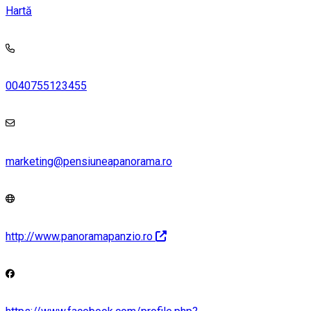
Hartă
0040755123455
marketing@pensiuneapanorama.ro
http://www.panoramapanzio.ro