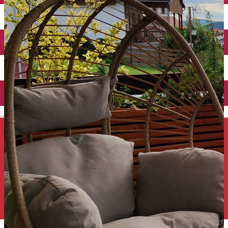
Închirieri auto
Închirieri de biciclete
English