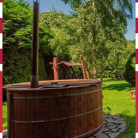
Închirieri auto
Închirieri de biciclete
English