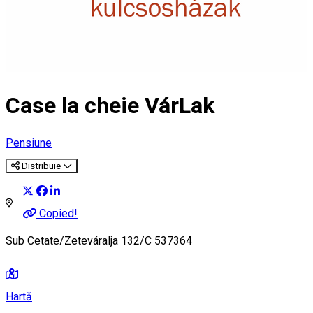
Case la cheie VárLak
Pensiune
Distribuie
Copied!
Sub Cetate/Zeteváralja 132/C 537364
Hartă