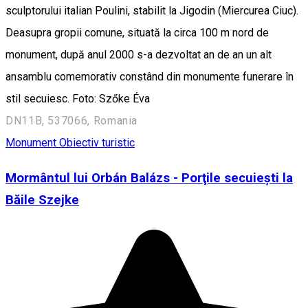
sculptorului italian Poulini, stabilit la Jigodin (Miercurea Ciuc).
Deasupra gropii comune, situată la circa 100 m nord de
monument, după anul 2000 s-a dezvoltat an de an un alt
ansamblu comemorativ constând din monumente funerare în
stil secuiesc. Foto: Szőke Éva
DN11B, 537066, Romania
Monument
Obiectiv turistic
Mormântul lui Orbán Balázs - Porţile secuieşti la
Băile Szejke