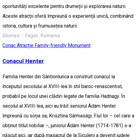
oportunități excelente pentru drumeții și explorarea naturii.
Aceste atracții oferă împreună o experiență unică, combinând
istoria, cultura și frumusețea naturii.
Ghimes - Faget, Romania
Conac
Atracție Family-friendly
Monument
Conacul Henter
Familia Henter din Sântionlunca a construit conacul la
începutul secolului al XVIII-lea în stil baroc-renascentist,
probabil pe locul unei clădiri legate de familia Hadnagy. În
secolul al XVIII-lea, aici au trăit seniorul Ádám Henter
împreună cu soția sa, Krisztina Sármasági. Fiul lor – cel care a
obținut titlul nobiliar –, juniorul Ádám Henter (1714-1781) s-a
născut aici, iar după masacrul de la Siculeni a devenit judele