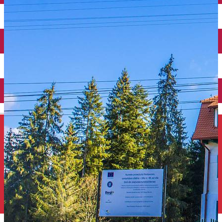
Închirieri auto
Închirieri de biciclete
English