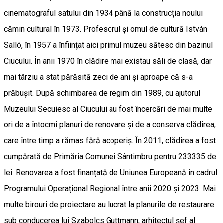
cinematograful satului din 1934 până la construcția noului
cămin cultural în 1973. Profesorul și omul de cultură István
Salló, în 1957 a înființat aici primul muzeu sătesc din bazinul
Ciucului. În anii 1970 în clădire mai existau săli de clasă, dar
mai târziu a stat părăsită zeci de ani și aproape că s-a
prăbușit. După schimbarea de regim din 1989, cu ajutorul
Muzeului Secuiesc al Ciucului au fost încercări de mai multe
ori de a întocmi planuri de renovare și de a conserva clădirea,
care între timp a rămas fără acoperiș. În 2011, clădirea a fost
cumpărată de Primăria Comunei Sântimbru pentru 233335 de
lei. Renovarea a fost finanțată de Uniunea Europeană în cadrul
Programului Operațional Regional între anii 2020 și 2023. Mai
multe birouri de proiectare au lucrat la planurile de restaurare
sub conducerea lui Szabolcs Guttmann, arhitectul șef al