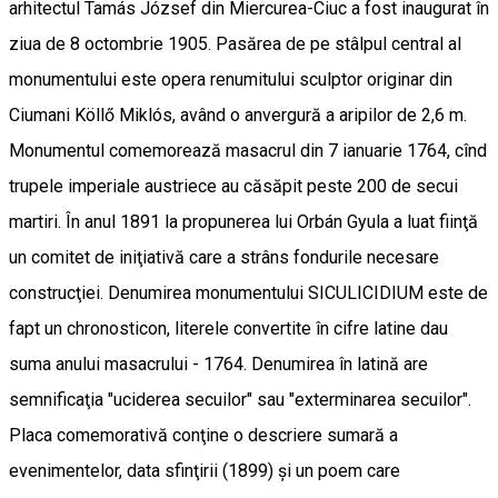
arhitectul Tamás József din Miercurea-Ciuc a fost inaugurat în
ziua de 8 octombrie 1905. Pasărea de pe stâlpul central al
monumentului este opera renumitului sculptor originar din
Ciumani Köllő Miklós, având o anvergură a aripilor de 2,6 m.
Monumentul comemorează masacrul din 7 ianuarie 1764, cînd
trupele imperiale austriece au căsăpit peste 200 de secui
martiri. În anul 1891 la propunerea lui Orbán Gyula a luat fiinţă
un comitet de iniţiativă care a strâns fondurile necesare
construcţiei. Denumirea monumentului SICULICIDIUM este de
fapt un chronosticon, literele convertite în cifre latine dau
suma anului masacrului - 1764. Denumirea în latină are
semnificaţia "uciderea secuilor" sau "exterminarea secuilor".
Placa comemorativă conţine o descriere sumară a
evenimentelor, data sfinţirii (1899) şi un poem care