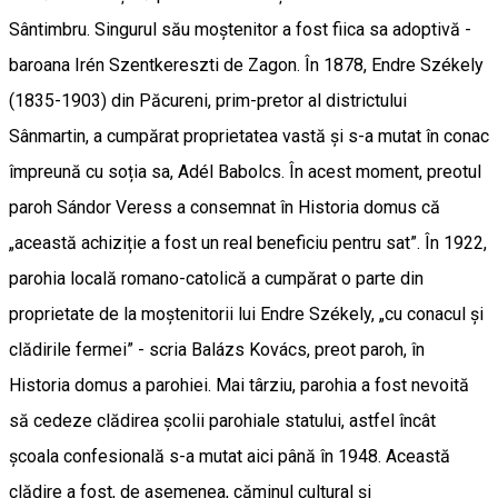
Sântimbru. Singurul său moștenitor a fost fiica sa adoptivă -
baroana Irén Szentkereszti de Zagon. În 1878, Endre Székely
(1835-1903) din Păcureni, prim-pretor al districtului
Sânmartin, a cumpărat proprietatea vastă și s-a mutat în conac
împreună cu soția sa, Adél Babolcs. În acest moment, preotul
paroh Sándor Veress a consemnat în Historia domus că
„această achiziție a fost un real beneficiu pentru sat”. În 1922,
parohia locală romano-catolică a cumpărat o parte din
proprietate de la moștenitorii lui Endre Székely, „cu conacul și
clădirile fermei” - scria Balázs Kovács, preot paroh, în
Historia domus a parohiei. Mai târziu, parohia a fost nevoită
să cedeze clădirea școlii parohiale statului, astfel încât
școala confesională s-a mutat aici până în 1948. Această
clădire a fost, de asemenea, căminul cultural și