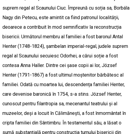
suprem regal al Scaunului Ciuc. Împreună cu soția sa, Borbála
Nagy din Petecu, este amintit ca fiind patronul localității,
deoarece a contribuit în mod semnificativ la reconstrucția
bisericii. Următorul membru al familiei a fost baronul Antal
Henter (1748-1824), șambelan imperial-regal, judele suprem
regal al Scaunului secuiesc Odorhei, a cărui soție a fost
contesa Anna Haller. Dintre cei șase copii ai lor, József
Henter (1791-1867) a fost ultimul moștenitor bărbătesc al
familiei. Odată cu moartea lui, descendența familiei Henter,
care devenise baronică în 1754, s-a stins. József Henter,
cunoscut pentru filantropia sa, mecenantul teatrului și al
muzeelor, deși a locuit în Călimănești, a fost înmormântat în
cripta familiei din Sântimbru. În testamentul său, a lăsat o
sumă substanțială pentru construcția turnului bisericii din