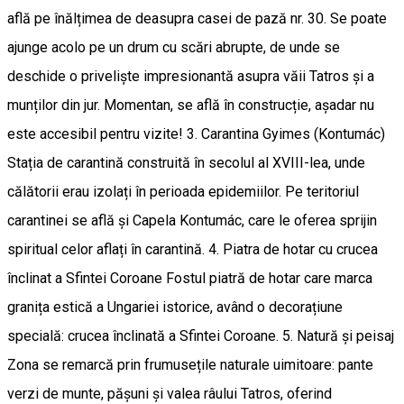
află pe înălțimea de deasupra casei de pază nr. 30. Se poate
ajunge acolo pe un drum cu scări abrupte, de unde se
deschide o priveliște impresionantă asupra văii Tatros și a
munților din jur. Momentan, se află în construcție, așadar nu
este accesibil pentru vizite! 3. Carantina Gyimes (Kontumác)
Stația de carantină construită în secolul al XVIII-lea, unde
călătorii erau izolați în perioada epidemiilor. Pe teritoriul
carantinei se află și Capela Kontumác, care le oferea sprijin
spiritual celor aflați în carantină. 4. Piatra de hotar cu crucea
înclinat a Sfintei Coroane Fostul piatră de hotar care marca
granița estică a Ungariei istorice, având o decorațiune
specială: crucea înclinată a Sfintei Coroane. 5. Natură și peisaj
Zona se remarcă prin frumusețile naturale uimitoare: pante
verzi de munte, pășuni și valea râului Tatros, oferind