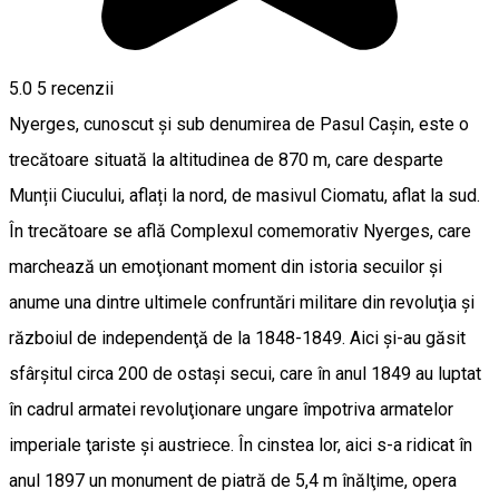
5.0
5
recenzii
Nyerges, cunoscut și sub denumirea de Pasul Cașin, este o
trecătoare situată la altitudinea de 870 m, care desparte
Munții Ciucului, aflați la nord, de masivul Ciomatu, aflat la sud.
În trecătoare se află Complexul comemorativ Nyerges, care
marchează un emoţionant moment din istoria secuilor și
anume una dintre ultimele confruntări militare din revoluţia şi
războiul de independenţă de la 1848-1849. Aici şi-au găsit
sfârşitul circa 200 de ostași secui, care în anul 1849 au luptat
în cadrul armatei revoluţionare ungare împotriva armatelor
imperiale ţariste şi austriece. În cinstea lor, aici s-a ridicat în
anul 1897 un monument de piatră de 5,4 m înălţime, opera