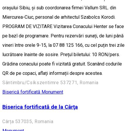
orașului Sibiu, și sub coordonarea firmei Vallum SRL. din
Miercurea-Ciuc, personal de arhitectul Szabolcs Korodi.
PROGRAM DE VIZITARE Vizitarea Conacului Henter se face
pe bazî de programare. Pentru rezervări sunați, de luni până
vineri între orele 9-15, la 07 88 125 166, cu cel puțin trei zile
lucrătoare înainte de sosire. Prețul biletului: 10 RON/pers.
Grădina conacului poate fi vizitată gratuit. Scanând codurile
QR de pe copaci, aflați informații despre acestea.
Sântimbru/Csíkszentimre 537271, Romania
Biserică fortificată
Monument
Biserica fortificată de la Cârţa
Cârța 537035, Romania
Monument