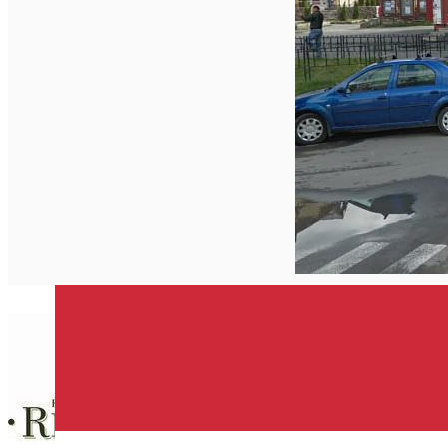
Închirieri de biciclete
English