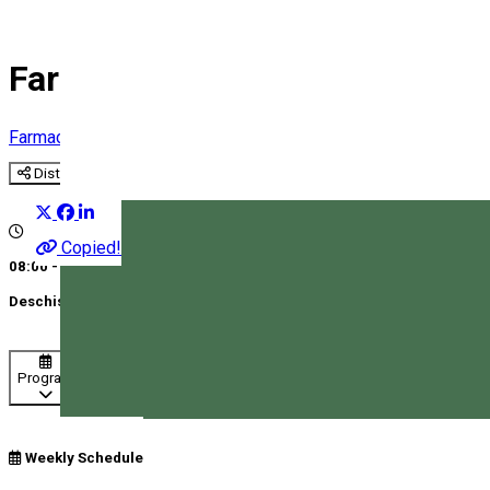
Farmacie Richter 12
Farmacie
Distribuie
Copied!
08:00 - 20:00
Deschis
Program
Magyar
Weekly Schedule