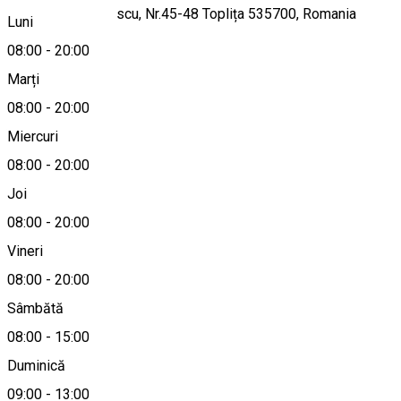
Str. Nicolae Balcescu, Nr.45-48 Toplița 535700, Romania
Luni
08:00
-
20:00
Marți
Hartă
08:00
-
20:00
Miercuri
08:00
-
20:00
0740-152390
Joi
08:00
-
20:00
Despre
Vineri
08:00
-
20:00
Richter Farmacie
Sâmbătă
08:00
-
15:00
Localitate
Duminică
Toplița
09:00
-
13:00