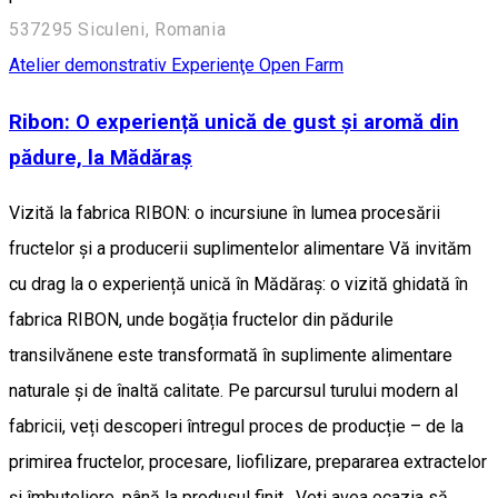
537295 Siculeni, Romania
Atelier demonstrativ
Experienţe
Open Farm
Ribon: O experiență unică de gust și aromă din
pădure, la Mădăraș
Vizită la fabrica RIBON: o incursiune în lumea procesării
fructelor și a producerii suplimentelor alimentare Vă invităm
cu drag la o experiență unică în Mădăraș: o vizită ghidată în
fabrica RIBON, unde bogăția fructelor din pădurile
transilvănene este transformată în suplimente alimentare
naturale și de înaltă calitate. Pe parcursul turului modern al
fabricii, veți descoperi întregul proces de producție – de la
primirea fructelor, procesare, liofilizare, prepararea extractelor
și îmbuteliere, până la produsul finit. Veți avea ocazia să