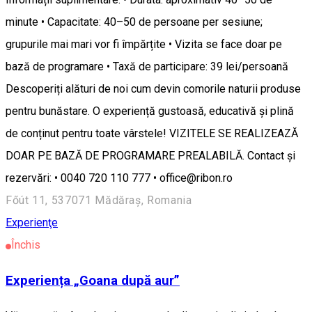
minute • Capacitate: 40–50 de persoane per sesiune;
grupurile mai mari vor fi împărțite • Vizita se face doar pe
bază de programare • Taxă de participare: 39 lei/persoană
Descoperiți alături de noi cum devin comorile naturii produse
pentru bunăstare. O experiență gustoasă, educativă și plină
de conținut pentru toate vârstele! VIZITELE SE REALIZEAZĂ
DOAR PE BAZĂ DE PROGRAMARE PREALABILĂ. Contact și
rezervări: • 0040 720 110 777 • office@ribon.ro
Főút 11, 537071 Mădăraș, Romania
Experienţe
Închis
Experiența „Goana după aur”