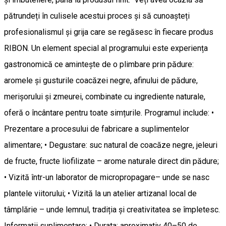
pătrundeți în culisele acestui proces și să cunoașteți
profesionalismul și grija care se regăsesc în fiecare produs
RIBON. Un element special al programului este experiența
gastronomică ce amintește de o plimbare prin pădure:
aromele și gusturile coacăzei negre, afinului de pădure,
merişorului și zmeurei, combinate cu ingrediente naturale,
oferă o încântare pentru toate simțurile. Programul include: •
Prezentare a procesului de fabricare a suplimentelor
alimentare; • Degustare: suc natural de coacăze negre, jeleuri
de fructe, fructe liofilizate – arome naturale direct din pădure;
• Vizită într-un laborator de micropropagare– unde se nasc
plantele viitorului; • Vizită la un atelier artizanal local de
tâmplărie – unde lemnul, tradiția și creativitatea se împletesc.
Informații suplimentare: • Durata: aproximativ 40–50 de