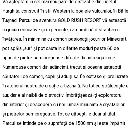
Vă așteptăm în cel mai nou parc de distracție din județul
Harghita, construit în stil Western la poalele vulcanilor, în Băile
Tușnad. Parcul de aventură GOLD RUSH RESORT vă așteaptă
cu jocuri educative și experiențe, care îmbină distracția cu
învățarea. În minimina cu comori pasionații jocurilor Minecraft,
pot spăla „aur” și pot căuta în diferite moduri peste 60 de
tipuri de pietre semiprețioase diferite din întreaga lume.
Numeroase comori din adâncimi, trecut și oceane așteaptă
căutătorii de comori, copii și adulți să fie extrase și prelucrate
în atelierul nostru de creație artizanală. Nu tot ce strălucește e
aur, dar e al naibii de distractiv. Îmbrățișează-ți exploratorul
din interior și descoperă cu noi lumea minunată a crystalelor
și pietrelor semiprețioase. Tot ce găsești, e doar al tău!
Parcul se întinde pe o suprafață de 1500 nm și este împărțit