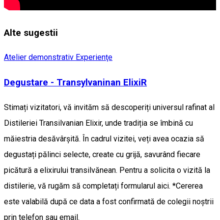
Alte sugestii
Atelier demonstrativ
Experienţe
Degustare - Transylvaninan ElixiR
Stimați vizitatori, vă invităm să descoperiți universul rafinat al
Distileriei Transilvanian Elixir, unde tradiția se îmbină cu
măiestria desăvârșită. În cadrul vizitei, veți avea ocazia să
degustați pălinci selecte, create cu grijă, savurând fiecare
picătură a elixirului transilvănean. Pentru a solicita o vizită la
distilerie, vă rugăm să completați formularul aici. *Cererea
este valabilă după ce data a fost confirmată de colegii noștrii
prin telefon sau email.