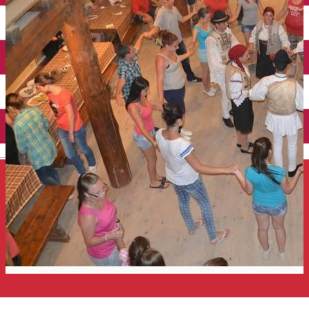
Închirieri auto
Închirieri de biciclete
English