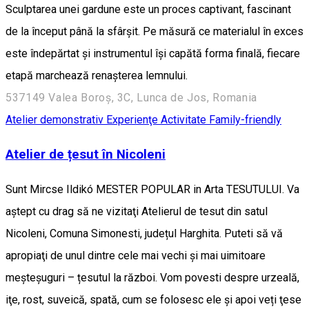
Sculptarea unei gardune este un proces captivant, fascinant
de la început până la sfârșit. Pe măsură ce materialul în exces
este îndepărtat și instrumentul își capătă forma finală, fiecare
etapă marchează renașterea lemnului.
537149 Valea Boroș, 3C, Lunca de Jos, Romania
Atelier demonstrativ
Experienţe
Activitate Family-friendly
Atelier de țesut în Nicoleni
Sunt Mircse Ildikó MESTER POPULAR in Arta TESUTULUI. Va
aştept cu drag să ne vizitaţi Atelierul de tesut din satul
Nicoleni, Comuna Simonesti, județul Harghita. Puteti să vă
apropiaţi de unul dintre cele mai vechi şi mai uimitoare
meşteşuguri – țesutul la război. Vom povesti despre urzeală,
iţe, rost, suveică, spată, cum se folosesc ele și apoi veți ţese