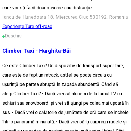
care vor să facă doar mişcare sau distracție.
Iancu de Hunedoara 18, Miercurea Ciuc 530192, Romania
Experienţe
Ture off-road
Deschis
Climber Taxi - Harghita-Băi
Ce este Climber Taxi? Un dispozitiv de transport super tare,
care este de fapt un ratrack, astfel se poate circula cu
ușurință pe partea abruptă în zăpadă abundentă. Când să
alegi Climber Taxi? • Dacă vrei să aluneci de la turnul TV cu
schiuri sau snowboard și vrei să ajungi pe calea mai ușoară în
sus. • Dacă vrei o călătorie de jumătate de oră care se încheie
într-o panoramă minunată. • Dacă vrei să-ți surprinzi rudele și