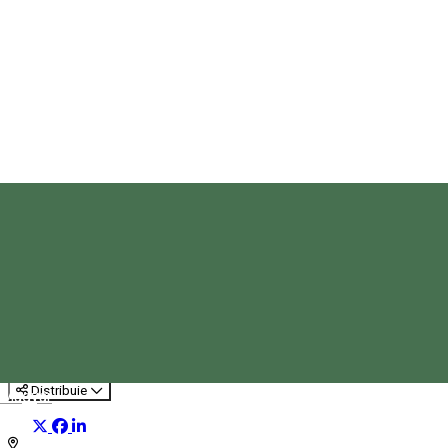
Seară tradițională în Ghimeș
Experienţe
Distribuie
Magyar