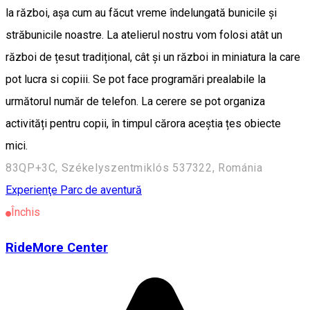
la război, aşa cum au făcut vreme îndelungată bunicile şi
străbunicile noastre. La atelierul nostru vom folosi atât un
război de țesut tradițional, cât și un război in miniatura la care
pot lucra si copiii. Se pot face programări prealabile la
următorul număr de telefon. La cerere se pot organiza
activități pentru copii, în timpul cărora aceștia țes obiecte
mici.
83QP+3C, Székelyszentmiklós 537322, Románia
Experienţe
Parc de aventură
Închis
RideMore Center