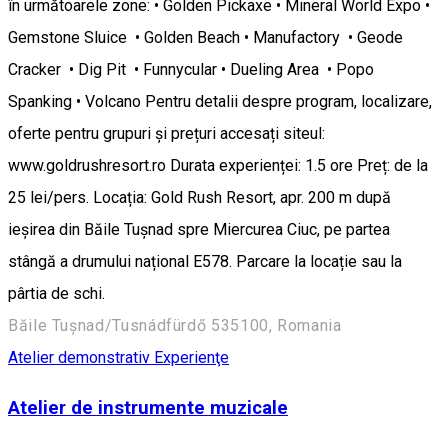
în următoarele zone: • Golden Pickaxe • Mineral World Expo •
Gemstone Sluice • Golden Beach • Manufactory • Geode
Cracker • Dig Pit • Funnycular • Dueling Area • Popo
Spanking • Volcano Pentru detalii despre program, localizare,
oferte pentru grupuri și prețuri accesați siteul:
www.goldrushresort.ro Durata experienței: 1.5 ore Preț: de la
25 lei/pers. Locația: Gold Rush Resort, apr. 200 m după
ieșirea din Băile Tușnad spre Miercurea Ciuc, pe partea
stângă a drumului național E578. Parcare la locație sau la
pârtia de schi.
Băile Tușnad/Tusnádfürdő 535100, Romania
Atelier demonstrativ
Experienţe
Atelier de instrumente muzicale