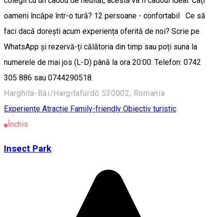
colegii cu un cadou de neuitat, acesta va fi cadoul ideal. Câți
oameni încăpe într-o tură? 12 persoane - confortabil Ce să
faci dacă dorești acum experiența oferită de noi? Scrie pe
WhatsApp și rezervă-ți călătoria din timp sau poți suna la
numerele de mai jos (L-D) până la ora 20:00. Telefon: 0742
305 886 sau 0744290518.
Harghita-Băi/Hargitafürdő 530002, Romania
Experienţe
Atracție Family-friendly
Obiectiv turistic
Închis
Insect Park