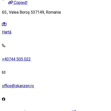
Copied!
65., Valea Boroș 537149, Romania
Hartă
+40744 505 022
office@skanzen.ro