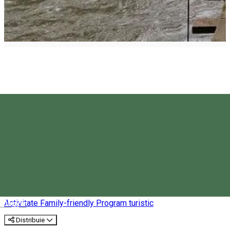
Să descoperim țara apelor
minerale
Activitate Family-friendly
Program turistic
Magyar
Distribuie