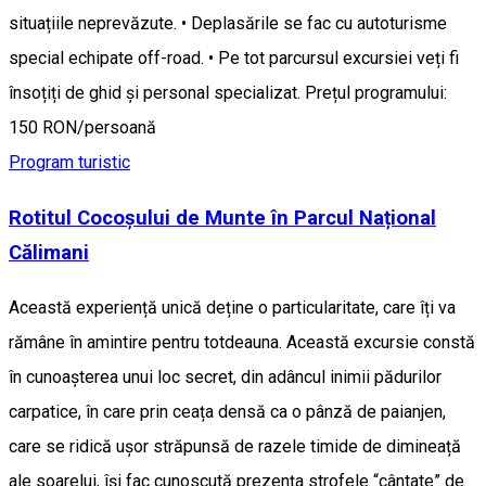
situațiile neprevăzute. • Deplasările se fac cu autoturisme
special echipate off-road. • Pe tot parcursul excursiei veți fi
însoțiți de ghid și personal specializat. Prețul programului:
150 RON/persoană
Program turistic
Rotitul Cocoșului de Munte în Parcul Național
Călimani
Această experiență unică deține o particularitate, care îți va
rămâne în amintire pentru totdeauna. Această excursie constă
în cunoașterea unui loc secret, din adâncul inimii pădurilor
carpatice, în care prin ceața densă ca o pânză de paianjen,
care se ridică ușor străpunsă de razele timide de dimineață
ale soarelui, își fac cunoscută prezența strofele “cântate” de