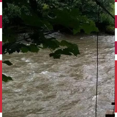
Închirieri auto
Închirieri de biciclete
English