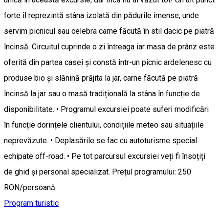
forte îl reprezintă stâna izolată din pădurile imense, unde
servim picnicul sau celebra carne făcută în stil dacic pe piatră
încinsă. Circuitul cuprinde o zi întreaga iar masa de prânz este
oferită din partea casei și constă într-un picnic ardelenesc cu
produse bio și slănină prăjita la jar, carne făcută pe piatră
încinsă la jar sau o masă tradițională la stâna în funcție de
disponibilitate. • Programul excursiei poate suferi modificări
în funcție dorințele clientului, condițiile meteo sau situațiile
neprevăzute. • Deplasările se fac cu autoturisme special
echipate off-road. • Pe tot parcursul excursiei veți fi însoțiți
de ghid și personal specializat. Prețul programului: 250
RON/persoană
Program turistic