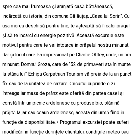
spre cea mai frumoasă și aranjată casă bătrânească,
incărcată cu istorie, din comuna Gălăuțaș, ,,Casa lui Sorin”. Cu
ușa mereu deschisă pentru tine, te așteaptă să îi calci pragul
și să te incarci cu energie pozitivă. Această excursie este
motivul pentru care te vei întoarce in orășelul nostru minunat,
dar și locul care l-a impresionat pe Charlie Ottley, unde, un om
minunat, Domnu’ Groza, care de ‘’52 de primăveri stă în munte
la stâna lui.’’ Echipa Carpathian Tourism vă preia de la un punct
fix sau de la unitatea de cazare. Circuitul cuprinde o zi
întreaga iar masa de prânz este oferită din partea casei și
constă într-un picnic ardelenesc cu produse bio, slănină
prăjită la jar sau ceaun ardelenesc, acesta din urmă fiind în
funcție de disponibilitate. • Programul excursiei poate suferi
modificări în funcție dorințele clientului, condițiile meteo sau