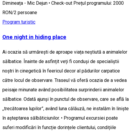
Dimineața - Mic Dejun • Check-out Prețul programului: 2000
RON/2 persoane
Program turistic
One night in hiding place
Ai ocazia să urmărești de aproape viața neștiută a animalelor
sălbatice. Înainte de asfințit veți fi conduși de specialiștii
noștri în cinegetică în feericul decor al pădurilor carpatice
către locul de observare. Traseul vă oferă ocazia de a vedea
peisaje minunate având posibilitatea surprinderii animalelor
sălbatice. Odată ajunși în punctul de observare, care se află la
,,trecătoarea lupilor”, având luna călăuză, ne instalăm în liniște
în așteptarea sălbăticiunilor. • Programul excursiei poate
suferi modificări în funcție dorințele clientului, condițiile