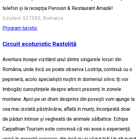
telefon și la recepția Pension & Restaurant Amadé!
Siculeni 537295, Romania
Program turistic
Circuit ecoturistic Rastolită
Aventura începe vizitând unul dintre singurele locuri din
România, unde încă se poate observa Lostrița, continuă cu o
pepinieră, acolo specialiștii noștrii în domeniul silvic îți vor
îmbogăți cunoștințele despre arborii prezenți în zonele
montane. Apoi pe un drum desprins din povești vom ajunge la
cea mai izolată păstrăvărie, aflată în munți, înconjurată doar
de păduri întinse și vegheată de animale sălbatice. Echipa
Carpathian Tourism este convinsă că vei avea o experiență
unică în această excursie, dar incă nu ai văzut tot! Un alt punct