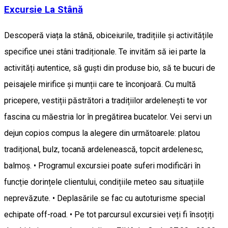
Excursie La Stână
Descoperă viața la stână, obiceiurile, tradițiile și activitățile
specifice unei stâni tradiționale. Te invităm să iei parte la
activități autentice, să guști din produse bio, să te bucuri de
peisajele mirifice și munții care te înconjoară. Cu multă
pricepere, vestiții păstrători a tradițiilor ardelenești te vor
fascina cu măestria lor în pregătirea bucatelor. Vei servi un
dejun copios compus la alegere din următoarele: platou
tradițional, bulz, tocană ardelenească, topcit ardelenesc,
balmoș. • Programul excursiei poate suferi modificări în
funcție dorințele clientului, condițiile meteo sau situațiile
neprevăzute. • Deplasările se fac cu autoturisme special
echipate off-road. • Pe tot parcursul excursiei veți fi însoțiți