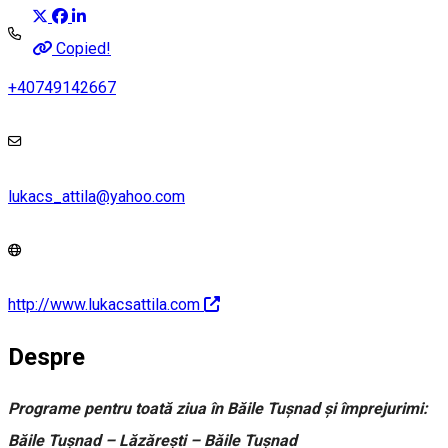
Copied!
+40749142667
lukacs_attila@yahoo.com
http://www.lukacsattila.com
Despre
Programe pentru toată ziua în Băile Tușnad și împrejurimi:
Băile Tușnad – Lăzărești – Băile Tușnad