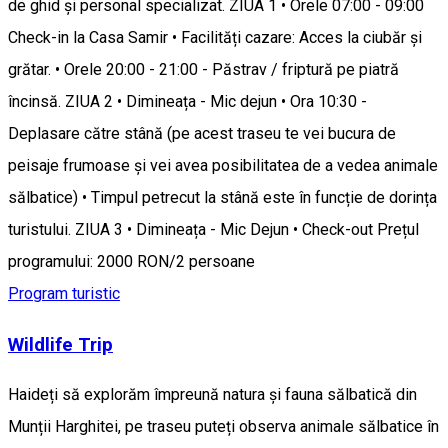
de ghid și personal specializat. ZIUA 1 • Orele 07:00 - 09:00
Check-in la Casa Samir • Facilități cazare: Acces la ciubăr și
grătar. • Orele 20:00 - 21:00 - Păstrav / friptură pe piatră
încinsă. ZIUA 2 • Dimineața - Mic dejun • Ora 10:30 -
Deplasare către stână (pe acest traseu te vei bucura de
peisaje frumoase și vei avea posibilitatea de a vedea animale
sălbatice) • Timpul petrecut la stână este în funcție de dorința
turistului. ZIUA 3 • Dimineața - Mic Dejun • Check-out Prețul
programului: 2000 RON/2 persoane
Program turistic
Wildlife Trip
Haideți să explorăm împreună natura și fauna sălbatică din
Munții Harghitei, pe traseu puteți observa animale sălbatice în