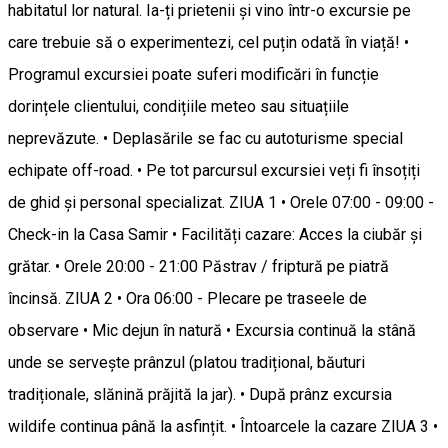
habitatul lor natural. Ia-ți prietenii și vino într-o excursie pe
care trebuie să o experimentezi, cel puțin odată în viață! •
Programul excursiei poate suferi modificări în funcție
dorințele clientului, condițiile meteo sau situațiile
neprevăzute. • Deplasările se fac cu autoturisme special
echipate off-road. • Pe tot parcursul excursiei veți fi însoțiți
de ghid și personal specializat. ZIUA 1 • Orele 07:00 - 09:00 -
Check-in la Casa Samir • Facilități cazare: Acces la ciubăr și
grătar. • Orele 20:00 - 21:00 Păstrav / friptură pe piatră
încinsă. ZIUA 2 • Ora 06:00 - Plecare pe traseele de
observare • Mic dejun în natură • Excursia continuă la stână
unde se servește prânzul (platou tradițional, băuturi
tradiționale, slănină prăjită la jar). • După prânz excursia
wildife continua până la asfințit. • Întoarcele la cazare ZIUA 3 •