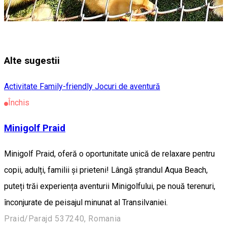
Alte sugestii
Activitate Family-friendly
Jocuri de aventură
Închis
Minigolf Praid
Minigolf Praid, oferă o oportunitate unică de relaxare pentru
copii, adulți, familii și prieteni! Lângă ștrandul Aqua Beach,
puteți trăi experiența aventurii Minigolfului, pe nouă terenuri,
înconjurate de peisajul minunat al Transilvaniei.
Praid/Parajd 537240, Romania