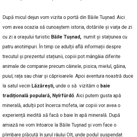
După micul dejun vom vizita o portă din Băile Tușnad. Aici
vom avea ocazia să cunoaștem istoria, dotăriile și viața de zi
cu zi a orașului turistic
Băile Tușnad,
numit și stațiunea cu
patru anotimpuri. În timp ce adulții află informații despre
trecutul și prezentul stațiunii, copiii pot mângâia diferite
animale de companie precum câinele, pisica, mielul, găina,
puiul, rața sau chiar și căprioarele. Apoi aventura noastră duce
la satul vecin
Lăzărești,
unde o să vizităm o
baie
tradițională populară, Nyírfürdő
. Aici putem gusta apă
minerală, adulții pot încerca mofeta, iar copiii vor avea o
experiență inedită să facă o baie în apă minerală. După
amiază ne vom întoarce la Băile Tușnad și vom face o
plimbare plăcută în jurul râului Olt, unde podul suspendat