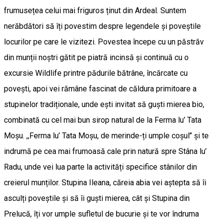
frumusețea celui mai friguros ținut din Ardeal. Suntem
nerăbdători să îți povestim despre legendele și poveștile
locurilor pe care le vizitezi. Povestea începe cu un păstrăv
din munții noștri gătit pe piatră incinsă și continuă cu o
excursie Wildlife printre pădurile bătrâne, încărcate cu
povești, apoi vei rămâne fascinat de căldura primitoare a
stupinelor tradiționale, unde ești invitat să guști mierea bio,
combinată cu cel mai bun sirop natural de la Ferma lu’ Tata
Moșu. ,,Ferma lu’ Tata Moșu, de merinde-ți umple coșul’’ și te
indrumă pe cea mai frumoasă cale prin natură spre Stâna lu’
Radu, unde vei lua parte la activități specifice stânilor din
creierul munților. Stupina Ileana, căreia abia vei aștepta să îi
asculți poveștile și să îi guști mierea, cât și Stupina din
Prelucă, îți vor umple sufletul de bucurie și te vor îndruma