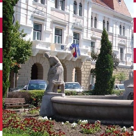
Închirieri auto
Închirieri de biciclete
English