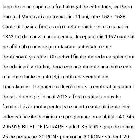
timp de un an după ce a fost alungat de către turci, iar Petru
Rareş al Moldovei a petrecut aici 11 ani, între 1527-1538.
Castelul Lázár a fost ars în repetate rânduri şi s-a ruinat în
1842 tot din cauza unui incendiu. Începând din 1967 castelul
se află sub renovare şi restaurare, activitate ce se
desfăşoară şi astăzi. Obiectivul final este redarea splendorii
de odinioară a clădirii, deoarece acesta este una dintre cele
mai importante construcţii în stil renascentist ale
Transilvaniei. Pe parcursul lucrărilor i s-a conferat şi statutul
de sit arheologic. În anul 2013 a fost restituit urmaşilor
familiei Lázár, motiv pentru care soarta castelului este încă
indecisă. Vizite duminica, cu programare prealabilă! +40 745
295 925 BILET DE INTRARE: • adult: 35 RON • grup de minim
25 de persoane: 30 RON • pensionar: 30 RON • student: 20