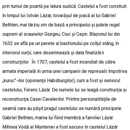
prin turnul de poartă pe latura sudică. Castelul a fost construit
în timpul lui István Lázár, tovarăşul de joacă al lui Gabriel
Bethlen, mai târziu om de bază a principelui şi judele regal
suprem al scaunelor Giurgeu, Ciuc şi Caşin. Blazonul lui din
1632 se află pe un perete al bastionului pe colţul stâng, în
interiorul curţii, care desemnează şi data finalizării
construcţiilor. În 1707, castelul a fost incendiat de către
armata imperială în urma unei campanii de represalii împotriva
„kuruc”-ilor (oponenţii Habsburgilor), cum a fost şi seniorul
castelului, Ferenc Lázár. De numele lui se leagă construcţia şi
reconstrucţia Casei Cavalerilor. Printre personalităţile de
seamă care au păşit pragul castelului se numără principele
Gabriel Bethlen, mama lui fiind membră a familiei Lázár.
Mihnea Vodă al Munteniei a fost ascuns în castelul Lázár