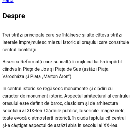
Hartă
Despre
Trei străzi principale care se întâlnesc şi alte câteva străzi
laterale împrejmuiesc miezul istoric al oraşului care constituie
centrul localităţii.
Biserica Reformată care se înalţă în mijlocul lui l-a împărţit
cândva în Piaţa de Jos şi Piaţa de Sus (astăzi Piaţa
Városháza şi Piaţa „Márton Áron”).
În centrul istoric se regăsesc monumente şi clădiri cu
caracter de monument istoric. Aspectul arhitectural al centrului
oraşului este definit de baroc, clasicism şi de arhitectura
secolului al XIX-lea. Clădirile publice, bisericile, magazinele,
toate evocă o atmosferă istorică, în ciuda faptului că centrul
şi-a câştigat aspectul de astăzi abia în secolul al XX-lea.