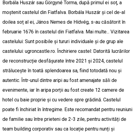
Borbála Huszár sau Görgyné Torma, după primul ei soț, a
moștenit castelul din Fiatfalva. Borbála Huszár și cel de-al
doilea soț al ei, János Nemes de Hídvég, s-au căsătorit în
februarie 1676 în castelul din Fiatfalva. Mai multe... Vizitarea
castelului: Sunt posibile și tururi individuale și de grup ale
castelului: ugroncastle.ro. Închiriere castel: Datorită lucrărilor
de reconstrucție desfășurate între 2021 și 2024, castelul
strălucește în toată splendoarea sa, fiind totodată nou și
autentic. Într-unul dintre aripi au fost amenajate săli de
evenimente, iar în aripa porții au fost create 12 camere de
hotel cu baie proprie și cu vedere spre grădină. Castelul
poate fi închiriat în întregime. Este recomandat pentru reuniuni
de familie sau între prieteni de 2-3 zile, pentru activități de
team building corporativ sau ca locație pentru nunți și