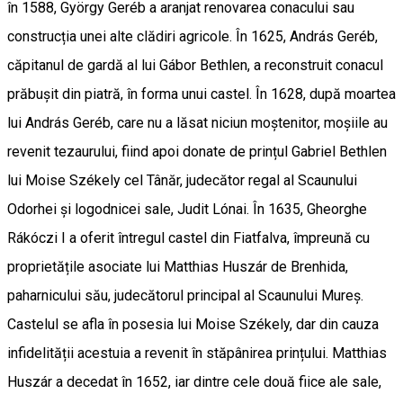
în 1588, György Geréb a aranjat renovarea conacului sau
construcția unei alte clădiri agricole. În 1625, András Geréb,
căpitanul de gardă al lui Gábor Bethlen, a reconstruit conacul
prăbușit din piatră, în forma unui castel. În 1628, după moartea
lui András Geréb, care nu a lăsat niciun moștenitor, moșiile au
revenit tezaurului, fiind apoi donate de prințul Gabriel Bethlen
lui Moise Székely cel Tânăr, judecător regal al Scaunului
Odorhei și logodnicei sale, Judit Lónai. În 1635, Gheorghe
Rákóczi I a oferit întregul castel din Fiatfalva, împreună cu
proprietățile asociate lui Matthias Huszár de Brenhida,
paharnicului său, judecătorul principal al Scaunului Mureș.
Castelul se afla în posesia lui Moise Székely, dar din cauza
infidelității acestuia a revenit în stăpânirea prințului. Matthias
Huszár a decedat în 1652, iar dintre cele două fiice ale sale,