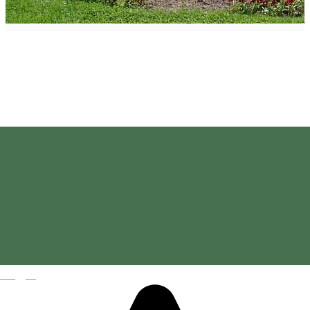
Piaţa Centrală - Odorheiu
Secuiesc
Magyar