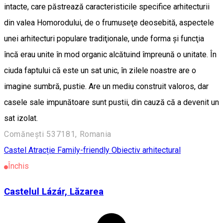
intacte, care păstrează caracteristicile specifice arhitecturii
din valea Homorodului, de o frumuseţe deosebită, aspectele
unei arhitecturi populare tradiţionale, unde forma şi funcţia
încă erau unite în mod organic alcătuind împreună o unitate. În
ciuda faptului că este un sat unic, în zilele noastre are o
imagine sumbră, pustie. Are un mediu construit valoros, dar
casele sale impunătoare sunt pustii, din cauză că a devenit un
sat izolat.
Comănești 537181, Romania
Castel
Atracție Family-friendly
Obiectiv arhitectural
Închis
Castelul Lázár, Lăzarea