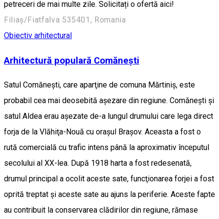
petreceri de mai multe zile. Solicitați o ofertă aici!
Filiaș/Fiatfalva 535401, Romania
Obiectiv arhitectural
Arhitectură populară Comănești
Satul Comăneşti, care aparţine de comuna Mărtiniş, este
probabil cea mai deosebită aşezare din regiune. Comăneşti şi
satul Aldea erau aşezate de-a lungul drumului care lega direct
forja de la Vlăhiţa-Nouă cu oraşul Braşov. Aceasta a fost o
rută comercială cu trafic intens până la aproximativ începutul
secolului al XX-lea. După 1918 harta a fost redesenată,
drumul principal a ocolit aceste sate, funcţionarea forjei a fost
oprită treptat şi aceste sate au ajuns la periferie. Aceste fapte
au contribuit la conservarea clădirilor din regiune, rămase