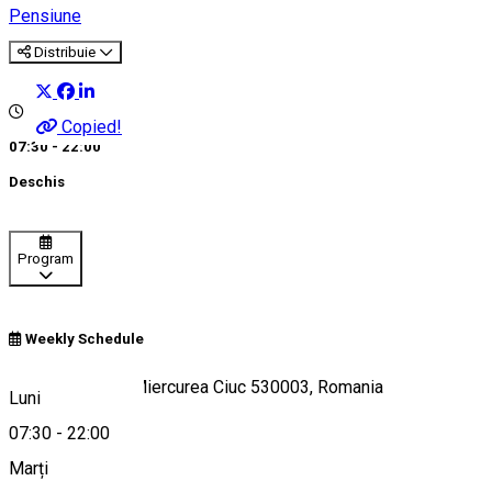
Pensiune
Distribuie
Copied!
07:30 - 22:00
Deschis
Program
Weekly Schedule
Strada Bólyai 6, Miercurea Ciuc 530003, Romania
Luni
07:30
-
22:00
Marți
Hartă