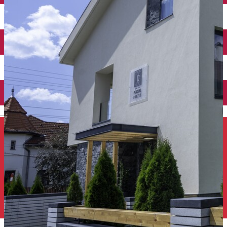
Închirieri auto
Închirieri de biciclete
English