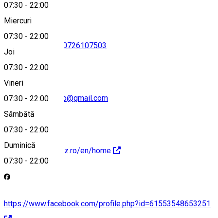
07:30
-
22:00
Miercuri
07:30
-
22:00
0743050705
•
+40726107503
Joi
07:30
-
22:00
Vineri
gambrinuszpanzio@gmail.com
07:30
-
22:00
Sâmbătă
07:30
-
22:00
Duminică
https://gambrinusz.ro/en/home
07:30
-
22:00
https://www.facebook.com/profile.php?id=61553548653251