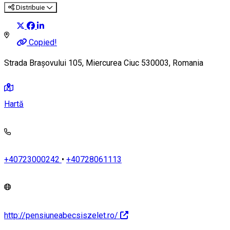
Distribuie
Copied!
Strada Brașovului 105, Miercurea Ciuc 530003, Romania
Hartă
+40723000242
•
+40728061113
http://pensiuneabecsiszelet.ro/