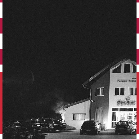
Închirieri auto
Închirieri de biciclete
English