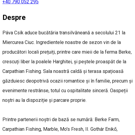
+40 790 052 295
Despre
Páva Csík aduce bucătăria transilvăneană a secolului 21 la
Miercurea Ciuc. Ingredientele noastre de sezon vin de la
producători locali prețuiți, printre care mieii de la ferma Berke,
crescuți liber la poalele Harghitei, și peștele proaspăt de la
Carpathian Fishing. Sala noastră caldă și terasa spațioasă
găzduiesc deopotrivă ocazii romantice și în familie, precum și
evenimente restrânse, totul cu ospitalitate sinceră. Oaspeții
noștri au la dispoziție și parcare proprie.
Printre partenerii noștri de bază se numără: Berke Farm,
Carpathian Fishing, Marble, Mo's Fresh, II. Gothár Enikő,