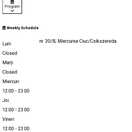
Program
Weekly Schedule
Bulevardul Frăției nr. 30/B, Miercurea Ciuc/Csíkszereda
Luni
Closed
Marți
Hartă
Closed
Miercuri
12:00
-
23:00
+40 790 052 295
Joi
12:00
-
23:00
Vineri
office@pava.ro
12:00
-
23:00