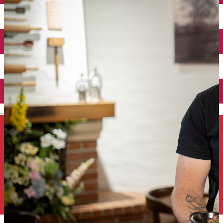
Închirieri auto
Închirieri de biciclete
English