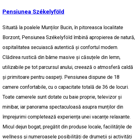
Pensiunea Székelyföld
Situată la poalele Munților Bucin, în pitoreasca localitate
Borzont, Pensiunea Székelyföld îmbină apropierea de natură,
ospitalitatea secuiască autentică și confortul modern.
Clădirea rustică din bârne masive și căsuțele din lemn,
utilizabile pe tot parcursul anului, creează o atmosferă caldă
și primitoare pentru oaspeți. Pensiunea dispune de 18
camere confortabile, cu o capacitate totală de 36 de locuri.
Toate camerele sunt dotate cu baie proprie, televizor și
minibar, iar panorama spectaculoasă asupra munților din
împrejurimi completează experiența unei vacanțe relaxante.
Micul dejun bogat, pregătit din produse locale, facilitățile de
wellness și numeroasele posibilități de drumeții și activități