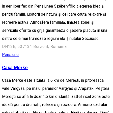
în aer liber fac din Pensiunea Székelyföld alegerea ideală
pentru familii, iubitorii de natură și cei care caută relaxare și
recreere activă. Atmosfera familială, liniștea zonei și
serviciile oferite cu grijă garantează o ședere plăcută în una
dintre cele mai frumoase regiuni ale Ținutului Secuiesc.
DN13B, 537131 Borzont, Romania
Pensiune
Casa Merke
Casa Merke este situată la 6 km de Merești, în pitoreasca
vale Vargyas, pe malul pâraielor Vargyas și Arapatak. Peștera
Merești se află la doar 1,5 km distanță, astfel încât zona este
ideală pentru drumeții, relaxare și recreere. Armonia cadrului
natural oferă condiții perfecte pentru odihnă și relaxare. După