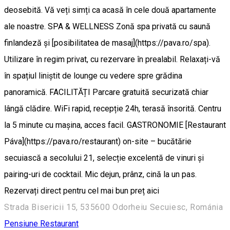
deosebită. Vă veți simți ca acasă în cele două apartamente
ale noastre. SPA & WELLNESS Zonă spa privată cu saună
finlandeză și [posibilitatea de masaj](https://pava.ro/spa).
Utilizare în regim privat, cu rezervare în prealabil. Relaxați-vă
în spațiul liniștit de lounge cu vedere spre grădina
panoramică. FACILITĂȚI Parcare gratuită securizată chiar
lângă clădire. WiFi rapid, recepție 24h, terasă însorită. Centru
la 5 minute cu mașina, acces facil. GASTRONOMIE [Restaurant
Páva](https://pava.ro/restaurant) on-site – bucătărie
secuiască a secolului 21, selecție excelentă de vinuri și
pairing-uri de cocktail. Mic dejun, prânz, cină la un pas.
Rezervați direct pentru cel mai bun preț aici
Strada Bisericii 15, 535600 Odorheiu Secuiesc, Románia
Pensiune
Restaurant