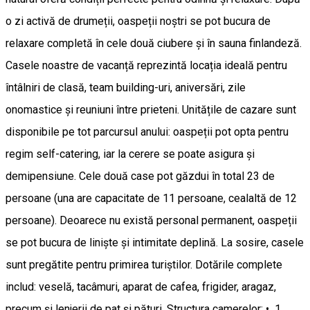
o zi activă de drumeții, oaspeții noștri se pot bucura de
relaxare completă în cele două ciubere și în sauna finlandeză.
Casele noastre de vacanță reprezintă locația ideală pentru
întâlniri de clasă, team building-uri, aniversări, zile
onomastice și reuniuni între prieteni. Unitățile de cazare sunt
disponibile pe tot parcursul anului: oaspeții pot opta pentru
regim self-catering, iar la cerere se poate asigura și
demipensiune. Cele două case pot găzdui în total 23 de
persoane (una are capacitate de 11 persoane, cealaltă de 12
persoane). Deoarece nu există personal permanent, oaspeții
se pot bucura de liniște și intimitate deplină. La sosire, casele
sunt pregătite pentru primirea turiștilor. Dotările complete
includ: veselă, tacâmuri, aparat de cafea, frigider, aragaz,
precum și lenjerii de pat și pături. Structura camerelor: • 1