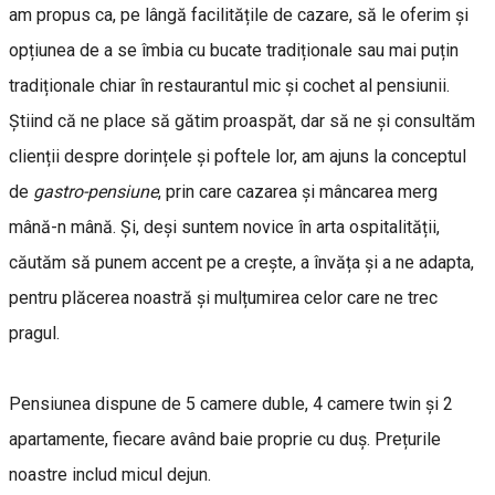
am propus ca, pe lângă facilitățile de cazare, să le oferim și
opțiunea de a se îmbia cu bucate tradiționale sau mai puțin
tradiționale chiar în restaurantul mic și cochet al pensiunii.
Știind că ne place să gătim proaspăt, dar să ne și consultăm
clienții despre dorințele și poftele lor, am ajuns la conceptul
de
gastro-pensiune
, prin care cazarea și mâncarea merg
mână-n mână. Și, deși suntem novice în arta ospitalității,
căutăm să punem accent pe a crește, a învăța și a ne adapta,
pentru plăcerea noastră și mulțumirea celor care ne trec
pragul.
Pensiunea dispune de 5 camere duble, 4 camere twin și 2
apartamente, fiecare având baie proprie cu duș. Prețurile
noastre includ micul dejun.