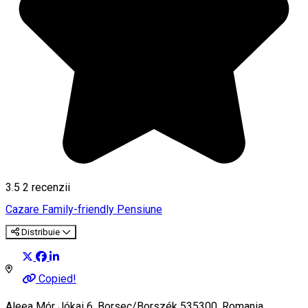
3.5
2
recenzii
Cazare Family-friendly
Pensiune
Distribuie
Copied!
Aleea Mór Jókai 6, Borsec/Borszék 535300, Romania