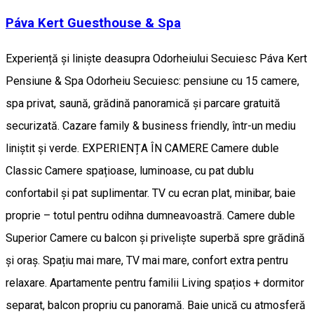
Páva Kert Guesthouse & Spa
Experiență și liniște deasupra Odorheiului Secuiesc Páva Kert
Pensiune & Spa Odorheiu Secuiesc: pensiune cu 15 camere,
spa privat, saună, grădină panoramică și parcare gratuită
securizată. Cazare family & business friendly, într-un mediu
liniștit și verde. EXPERIENȚA ÎN CAMERE Camere duble
Classic Camere spațioase, luminoase, cu pat dublu
confortabil și pat suplimentar. TV cu ecran plat, minibar, baie
proprie – totul pentru odihna dumneavoastră. Camere duble
Superior Camere cu balcon și priveliște superbă spre grădină
și oraș. Spațiu mai mare, TV mai mare, confort extra pentru
relaxare. Apartamente pentru familii Living spațios + dormitor
separat, balcon propriu cu panoramă. Baie unică cu atmosferă