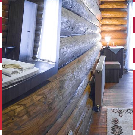
Închirieri auto
Închirieri de biciclete
English