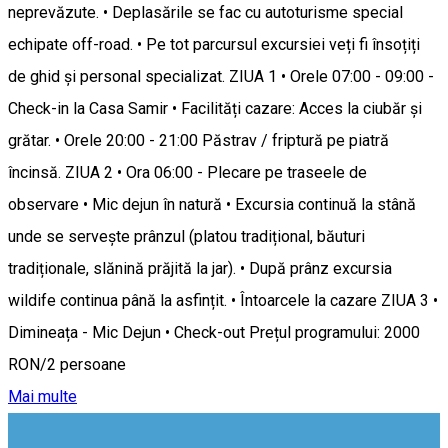
neprevăzute. • Deplasările se fac cu autoturisme special
echipate off-road. • Pe tot parcursul excursiei veți fi însoțiți
de ghid și personal specializat. ZIUA 1 • Orele 07:00 - 09:00 -
Check-in la Casa Samir • Facilități cazare: Acces la ciubăr și
grătar. • Orele 20:00 - 21:00 Păstrav / friptură pe piatră
încinsă. ZIUA 2 • Ora 06:00 - Plecare pe traseele de
observare • Mic dejun în natură • Excursia continuă la stână
unde se servește prânzul (platou tradițional, băuturi
tradiționale, slănină prăjită la jar). • După prânz excursia
wildife continua până la asfințit. • Întoarcele la cazare ZIUA 3 •
Dimineața - Mic Dejun • Check-out Prețul programului: 2000
RON/2 persoane
Mai multe