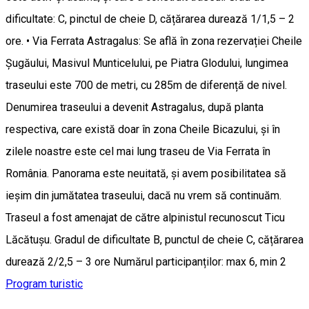
dificultate: C, pinctul de cheie D, cățărarea durează 1/1,5 – 2
ore. • Via Ferrata Astragalus: Se află în zona rezervației Cheile
Șugăului, Masivul Munticelului, pe Piatra Glodului, lungimea
traseului este 700 de metri, cu 285m de diferență de nivel.
Denumirea traseului a devenit Astragalus, după planta
respectiva, care există doar în zona Cheile Bicazului, și în
zilele noastre este cel mai lung traseu de Via Ferrata în
România. Panorama este neuitată, și avem posibilitatea să
ieșim din jumătatea traseului, dacă nu vrem să continuăm.
Traseul a fost amenajat de către alpinistul recunoscut Ticu
Lăcătușu. Gradul de dificultate B, punctul de cheie C, cățărarea
durează 2/2,5 – 3 ore Numărul participanților: max 6, min 2
Program turistic