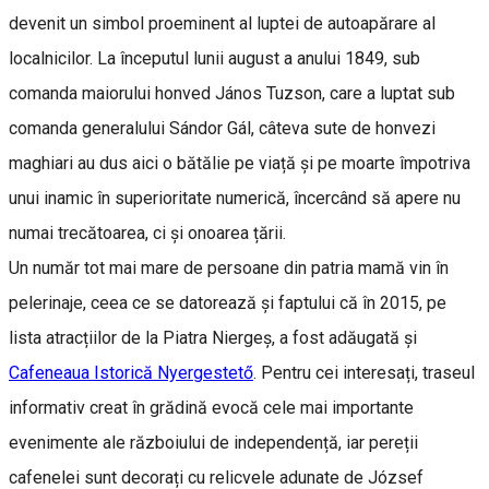
devenit un simbol proeminent al luptei de autoapărare al
localnicilor. La începutul lunii august a anului 1849, sub
comanda maiorului honved János Tuzson, care a luptat sub
comanda generalului Sándor Gál, câteva sute de honvezi
maghiari au dus aici o bătălie pe viață și pe moarte împotriva
unui inamic în superioritate numerică, încercând să apere nu
numai trecătoarea, ci și onoarea țării.
Un număr tot mai mare de persoane din patria mamă vin în
pelerinaje, ceea ce se datorează și faptului că în 2015, pe
lista atracțiilor de la Piatra Niergeș, a fost adăugată și
Cafeneaua Istorică Nyergestető
. Pentru cei interesați, traseul
informativ creat în grădină evocă cele mai importante
evenimente ale războiului de independență, iar pereții
cafenelei sunt decorați cu relicvele adunate de József