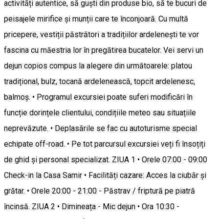
activități autentice, să guști din produse bio, să te bucuri de
peisajele mirifice și munții care te înconjoară. Cu multă
pricepere, vestiții păstrători a tradițiilor ardelenești te vor
fascina cu măestria lor în pregătirea bucatelor. Vei servi un
dejun copios compus la alegere din următoarele: platou
tradițional, bulz, tocană ardelenească, topcit ardelenesc,
balmoș. • Programul excursiei poate suferi modificări în
funcție dorințele clientului, condițiile meteo sau situațiile
neprevăzute. • Deplasările se fac cu autoturisme special
echipate off-road. • Pe tot parcursul excursiei veți fi însoțiți
de ghid și personal specializat. ZIUA 1 • Orele 07:00 - 09:00
Check-in la Casa Samir • Facilități cazare: Acces la ciubăr și
grătar. • Orele 20:00 - 21:00 - Păstrav / friptură pe piatră
încinsă. ZIUA 2 • Dimineața - Mic dejun • Ora 10:30 -