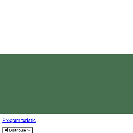
Nyerges-tető (Pasul Cașin),
locul rezistenței secuilor
Magyar
Program turistic
Distribuie