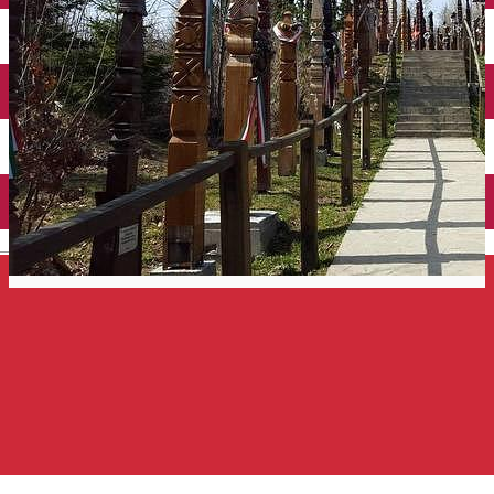
Închirieri auto
Închirieri de biciclete
English