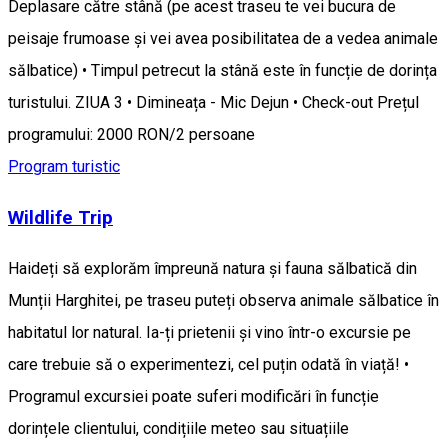
Deplasare către stână (pe acest traseu te vei bucura de
peisaje frumoase și vei avea posibilitatea de a vedea animale
sălbatice) • Timpul petrecut la stână este în funcție de dorința
turistului. ZIUA 3 • Dimineața - Mic Dejun • Check-out Prețul
programului: 2000 RON/2 persoane
Program turistic
Wildlife Trip
Haideți să explorăm împreună natura și fauna sălbatică din
Munții Harghitei, pe traseu puteți observa animale sălbatice în
habitatul lor natural. Ia-ți prietenii și vino într-o excursie pe
care trebuie să o experimentezi, cel puțin odată în viață! •
Programul excursiei poate suferi modificări în funcție
dorințele clientului, condițiile meteo sau situațiile