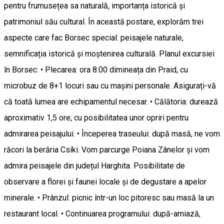
pentru frumusețea sa naturală, importanța istorică și
patrimoniul său cultural. În această postare, explorăm trei
aspecte care fac Borsec special: peisajele naturale,
semnificația istorică și moștenirea culturală. Planul excursiei
în Borsec: • Plecarea: ora 8:00 dimineața din Praid, cu
microbuz de 8+1 locuri sau cu mașini personale. Asigurați-vă
că toată lumea are echipamentul necesar. • Călătoria: durează
aproximativ 1,5 ore, cu posibilitatea unor opriri pentru
admirarea peisajului. • Începerea traseului: după masă, ne vom
răcori la berăria Csíki. Vom parcurge Poiana Zânelor și vom
admira peisajele din județul Harghita. Posibilitate de
observare a florei și faunei locale și de degustare a apelor
minerale. • Prânzul: picnic într-un loc pitoresc sau masă la un
restaurant local. • Continuarea programului: după-amiază,