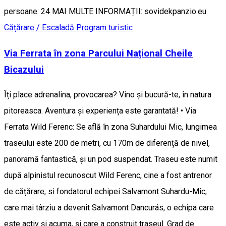
persoane: 24 MAI MULTE INFORMAȚII: sovidekpanzio.eu
Cățărare / Escaladă
Program turistic
Via Ferrata în zona Parcului Național Cheile
Bicazului
Îți place adrenalina, provocarea? Vino și bucură-te, în natura
pitoreasca. Aventura și experiența este garantată! • Via
Ferrata Wild Ferenc: Se află în zona Suhardului Mic, lungimea
traseului este 200 de metri, cu 170m de diferență de nivel,
panoramă fantastică, și un pod suspendat. Traseu este numit
după alpinistul recunoscut Wild Ferenc, cine a fost antrenor
de cățărare, si fondatorul echipei Salvamont Suhardu-Mic,
care mai târziu a devenit Salvamont Dancurás, o echipa care
este activ și acuma, și care a construit traseul. Grad de