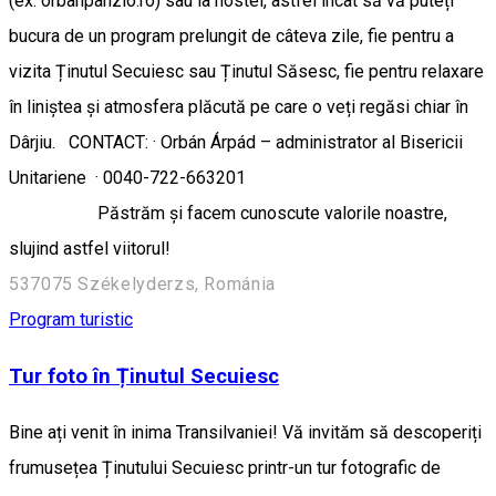
(ex. orbanpanzio.ro) sau la hostel, astfel încât să vă puteți
bucura de un program prelungit de câteva zile, fie pentru a
vizita Ținutul Secuiesc sau Ținutul Săsesc, fie pentru relaxare
în liniștea și atmosfera plăcută pe care o veți regăsi chiar în
Dârjiu. CONTACT: · Orbán Árpád – administrator al Bisericii
Unitariene · 0040-722-663201
Păstrăm și facem cunoscute valorile noastre,
slujind astfel viitorul!
537075 Székelyderzs, Románia
Program turistic
Tur foto în Ținutul Secuiesc
Bine ați venit în inima Transilvaniei! Vă invităm să descoperiți
frumusețea Ținutului Secuiesc printr-un tur fotografic de