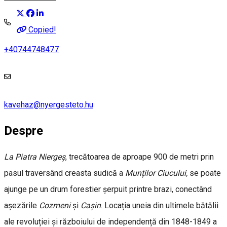
Copied!
+40744748477
kavehaz@nyergesteto.hu
Despre
La Piatra Niergeș
, trecătoarea de aproape 900 de metri prin
pasul traversând creasta sudică a
Munților Ciucului,
se poate
ajunge pe un drum forestier șerpuit printre brazi, conectând
așezările
Cozmeni
și
Cașin
. Locația uneia din ultimele bătălii
ale revoluției și războiului de independență din 1848-1849 a