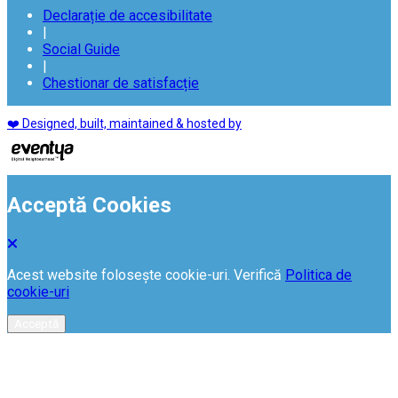
Declarație de accesibilitate
|
Social Guide
|
Chestionar de satisfacție
❤️ Designed, built, maintained & hosted by
Acceptă Cookies
Acest website folosește cookie-uri. Verifică
Politica de
cookie-uri
Acceptă