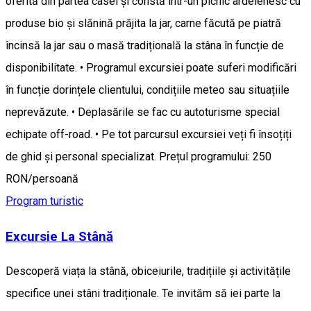
oferită din partea casei și constă într-un picnic ardelenesc cu
produse bio și slănină prăjita la jar, carne făcută pe piatră
încinsă la jar sau o masă tradițională la stâna în funcție de
disponibilitate. • Programul excursiei poate suferi modificări
în funcție dorințele clientului, condițiile meteo sau situațiile
neprevăzute. • Deplasările se fac cu autoturisme special
echipate off-road. • Pe tot parcursul excursiei veți fi însoțiți
de ghid și personal specializat. Prețul programului: 250
RON/persoană
Program turistic
Excursie La Stână
Descoperă viața la stână, obiceiurile, tradițiile și activitățile
specifice unei stâni tradiționale. Te invităm să iei parte la