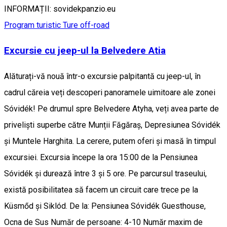
INFORMAȚII: sovidekpanzio.eu
Program turistic
Ture off-road
Excursie cu jeep-ul la Belvedere Atia
Alăturați-vă nouă într-o excursie palpitantă cu jeep-ul, în
cadrul căreia veți descoperi panoramele uimitoare ale zonei
Sóvidék! Pe drumul spre Belvedere Atyha, veți avea parte de
priveliști superbe către Munții Făgăraș, Depresiunea Sóvidék
și Muntele Harghita. La cerere, putem oferi și masă în timpul
excursiei. Excursia începe la ora 15:00 de la Pensiunea
Sóvidék și durează între 3 și 5 ore. Pe parcursul traseului,
există posibilitatea să facem un circuit care trece pe la
Küsmőd și Siklód. De la: Pensiunea Sóvidék Guesthouse,
Ocna de Sus Număr de persoane: 4-10 Număr maxim de