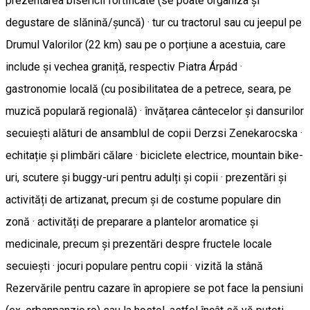
prezentarea bisericii fortificate (se poate organiza și
degustare de slănină/șuncă) · tur cu tractorul sau cu jeepul pe
Drumul Valorilor (22 km) sau pe o porțiune a acestuia, care
include și vechea graniță, respectiv Piatra Árpád ·
gastronomie locală (cu posibilitatea de a petrece, seara, pe
muzică populară regională) · învățarea cântecelor și dansurilor
secuiești alături de ansamblul de copii Derzsi Zenekarocska ·
echitație și plimbări călare · biciclete electrice, mountain bike-
uri, scutere și buggy-uri pentru adulți și copii · prezentări și
activități de artizanat, precum și de costume populare din
zonă · activități de preparare a plantelor aromatice și
medicinale, precum și prezentări despre fructele locale
secuiești · jocuri populare pentru copii · vizită la stână
Rezervările pentru cazare în apropiere se pot face la pensiuni