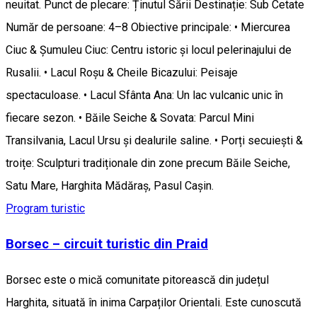
neuitat. Punct de plecare: Ținutul Sării Destinație: Sub Cetate
Număr de persoane: 4–8 Obiective principale: • Miercurea
Ciuc & Șumuleu Ciuc: Centru istoric și locul pelerinajului de
Rusalii. • Lacul Roșu & Cheile Bicazului: Peisaje
spectaculoase. • Lacul Sfânta Ana: Un lac vulcanic unic în
fiecare sezon. • Băile Seiche & Sovata: Parcul Mini
Transilvania, Lacul Ursu și dealurile saline. • Porți secuiești &
troițe: Sculpturi tradiționale din zone precum Băile Seiche,
Satu Mare, Harghita Mădăraș, Pasul Caşin.
Program turistic
Borsec – circuit turistic din Praid
Borsec este o mică comunitate pitorească din județul
Harghita, situată în inima Carpaților Orientali. Este cunoscută