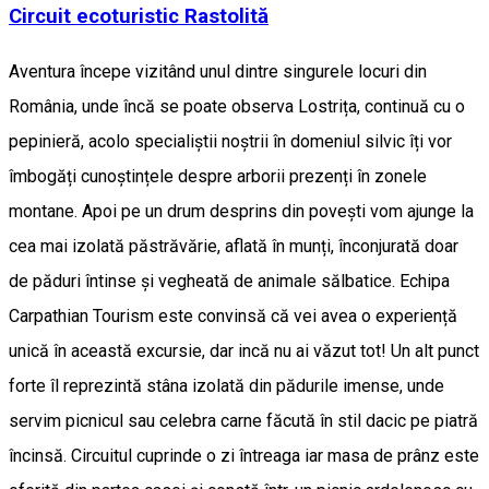
Circuit ecoturistic Rastolită
Aventura începe vizitând unul dintre singurele locuri din
România, unde încă se poate observa Lostrița, continuă cu o
pepinieră, acolo specialiștii noștrii în domeniul silvic îți vor
îmbogăți cunoștințele despre arborii prezenți în zonele
montane. Apoi pe un drum desprins din povești vom ajunge la
cea mai izolată păstrăvărie, aflată în munți, înconjurată doar
de păduri întinse și vegheată de animale sălbatice. Echipa
Carpathian Tourism este convinsă că vei avea o experiență
unică în această excursie, dar incă nu ai văzut tot! Un alt punct
forte îl reprezintă stâna izolată din pădurile imense, unde
servim picnicul sau celebra carne făcută în stil dacic pe piatră
încinsă. Circuitul cuprinde o zi întreaga iar masa de prânz este