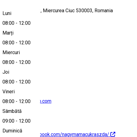
Piața Libertății 13, Miercurea Ciuc 530003, Romania
Luni
08:00
-
12:00
Marți
Hartă
08:00
-
12:00
Miercuri
08:00
-
12:00
+40740418742
Joi
08:00
-
12:00
Vineri
bunicutahr@yahoo.com
08:00
-
12:00
Sâmbătă
09:00
-
12:00
Duminică
https://www.facebook.com/nagymamacukraszda/