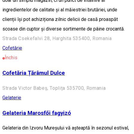
doar un simplu magazin, ci un punct de întâlnire al
ingredientelor de calitate și al măiestriei brutăriei, unde
clienții își pot achiziționa zilnic delicii de casă proaspăt
scoase din cuptor și diverse sortimente de pâine crocantă.
Strada Csekefalvi 28, Harghita 535400, Romania
Cofetărie
Închis
Cofetăria Țărâmul Dulce
Strada Victor Babeș, Toplița 535700, Romania
Gelaterie
Gelateria Marosfői fagyizó
Gelateria din Izvoru Mureșului vă așteaptă în sezonul estival,