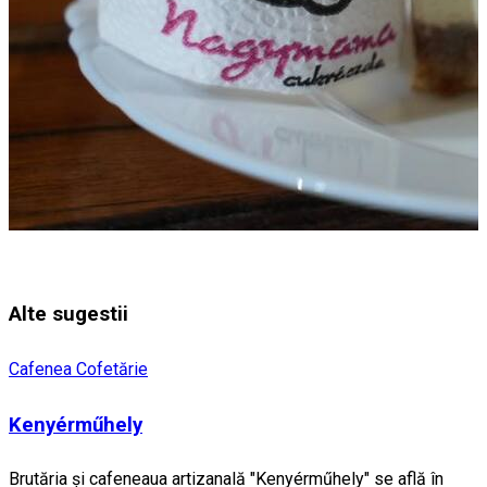
Alte sugestii
Cafenea
Cofetărie
Kenyérműhely
Brutăria și cafeneaua artizanală "Kenyérműhely" se află în