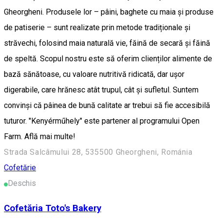
Gheorgheni. Produsele lor – pâini, baghete cu maia și produse
de patiserie – sunt realizate prin metode tradiționale și
străvechi, folosind maia naturală vie, făină de secară și făină
de speltă. Scopul nostru este să oferim clienților alimente de
bază sănătoase, cu valoare nutritivă ridicată, dar ușor
digerabile, care hrănesc atât trupul, cât și sufletul. Suntem
convinși că pâinea de bună calitate ar trebui să fie accesibilă
tuturor. "Kenyérműhely" este partener al programului Open
Farm. Află mai multe!
Strada Salcâmului 28, 535500 Gheorgheni, Románia
Cofetărie
Deschis
Cofetăria Toto's Bakery