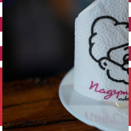
Închirieri auto
Închirieri de biciclete
English