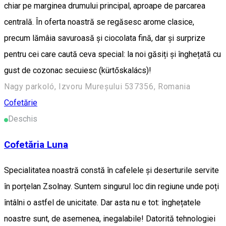
chiar pe marginea drumului principal, aproape de parcarea
centrală. În oferta noastră se regăsesc arome clasice,
precum lămâia savuroasă și ciocolata fină, dar și surprize
pentru cei care caută ceva special: la noi găsiți și înghețată cu
gust de cozonac secuiesc (kürtőskalács)!
Nagy parkoló, Izvoru Mureșului 537356, Romania
Cofetărie
Deschis
Cofetăria Luna
Specialitatea noastră constă în cafelele și deserturile servite
în porțelan Zsolnay. Suntem singurul loc din regiune unde poți
întâlni o astfel de unicitate. Dar asta nu e tot: înghețatele
noastre sunt, de asemenea, inegalabile! Datorită tehnologiei