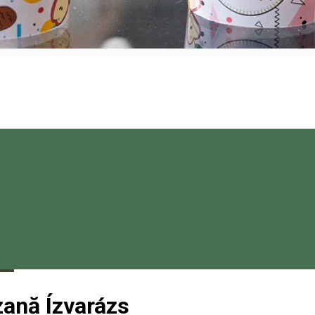
zană Ízvarázs