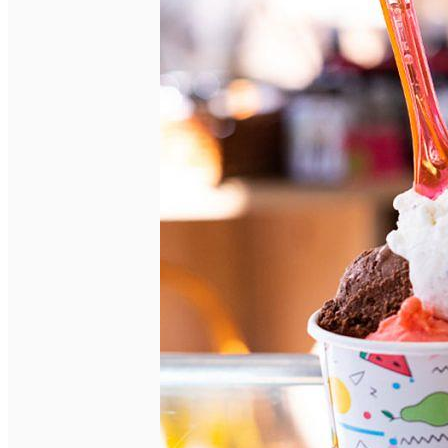
Închirieri de biciclete
English