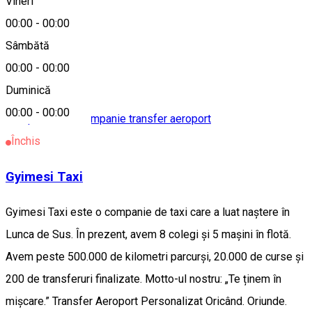
Vineri
Localitate
00:00
-
00:00
Sâmbătă
Miercurea Ciuc
00:00
-
00:00
Alte sugestii
Duminică
00:00
-
00:00
Companie taxi
Companie transfer aeroport
Închis
Gyimesi Taxi
Gyimesi Taxi este o companie de taxi care a luat naștere în
Lunca de Sus. În prezent, avem 8 colegi și 5 mașini în flotă.
Avem peste 500.000 de kilometri parcurși, 20.000 de curse și
200 de transferuri finalizate. Motto-ul nostru: „Te ținem în
mișcare.” Transfer Aeroport Personalizat Oricând. Oriunde.