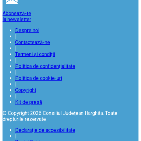
Abonează-te
la newsletter
Despre noi
|
Contactează-ne
|
Termeni și condiții
|
Politica de confidențialitate
|
Politica de cookie-uri
|
Copyright
|
Kit de presă
© Copyright 2026 Consiliul Județean Harghita. Toate
drepturile rezervate
Declarație de accesibilitate
|