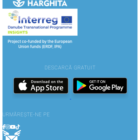
DESCARCĂ GRATUIT
URMĂREȘTE-NE PE