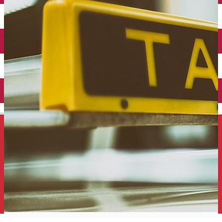
Închirieri auto
Închirieri de biciclete
English