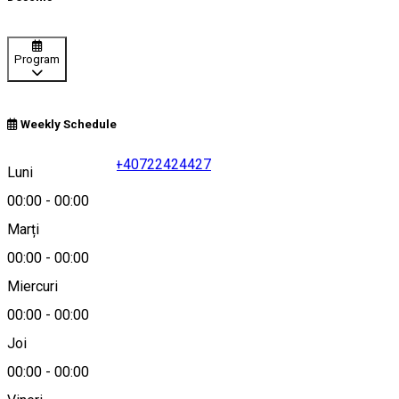
Program
Weekly Schedule
+40742224224
•
+40722424427
Luni
00:00
-
00:00
Marți
00:00
-
00:00
GETax
Miercuri
Despre
00:00
-
00:00
Joi
0266310888
00:00
-
00:00