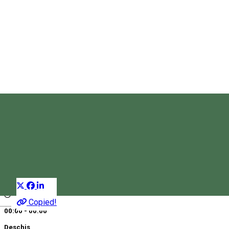
Millenium Taxi – Miercurea
Ciuc
Companie taxi
Distribuie
Copied!
Magyar
00:00 - 00:00
Deschis