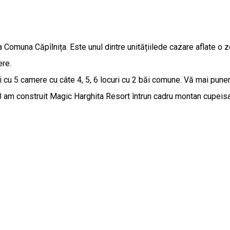
 Comuna Căpîlnița. Este unul dintre unitățiilede cazare aflate o
ere.
 cu 5 camere cu câte 4, 5, 6 locuri cu 2 băi comune. Vă mai punem 
018 am construit Magic Harghita Resort întrun cadru montan cupeis