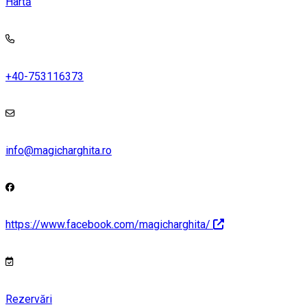
Hartă
+40-753116373
info@magicharghita.ro
https://www.facebook.com/magicharghita/
Rezervări