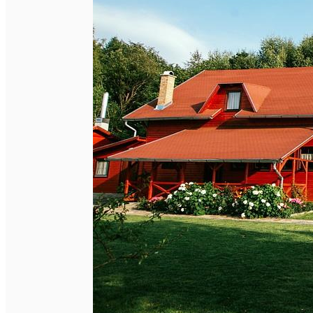
Închirieri de biciclete
English