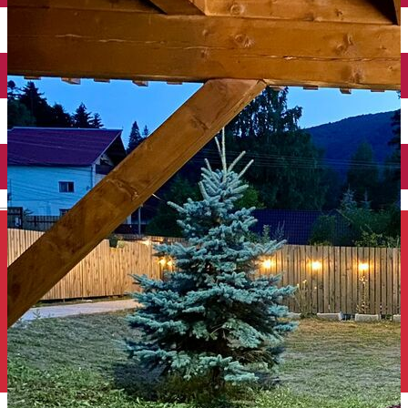
Închirieri auto
Închirieri de biciclete
English