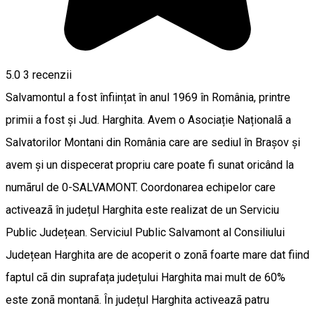
5.0
3
recenzii
Salvamontul a fost înființat în anul 1969 în România, printre
primii a fost și Jud. Harghita. Avem o Asociație Naționalã a
Salvatorilor Montani din România care are sediul în Brașov și
avem și un dispecerat propriu care poate fi sunat oricând la
numãrul de 0-SALVAMONT. Coordonarea echipelor care
activeazã în județul Harghita este realizat de un Serviciu
Public Județean. Serviciul Public Salvamont al Consiliului
Județean Harghita are de acoperit o zonã foarte mare dat fiind
faptul cã din suprafața județului Harghita mai mult de 60%
este zonã montanã. În județul Harghita activeazã patru