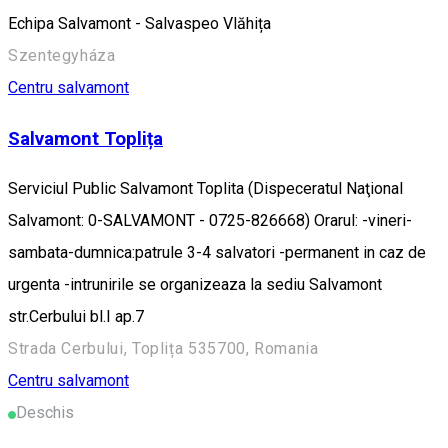
Echipa Salvamont - Salvaspeo Vlăhița
Szentegyháza
Centru salvamont
Salvamont Toplița
Serviciul Public Salvamont Toplita (Dispeceratul Naţional
Salvamont: 0-SALVAMONT - 0725-826668) Orarul: -vineri-
sambata-dumnica:patrule 3-4 salvatori -permanent in caz de
urgenta -intrunirile se organizeaza la sediu Salvamont
str.Cerbului bl.I ap.7
Strada Cerbului, Toplița 535700, Romania
Centru salvamont
Deschis