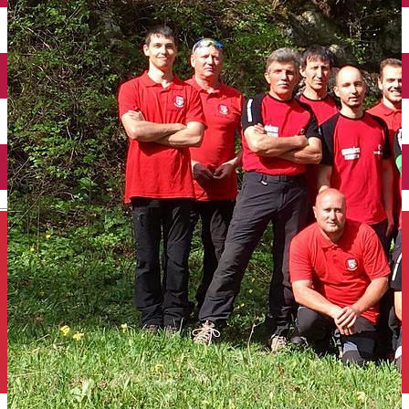
Închirieri auto
Închirieri de biciclete
English