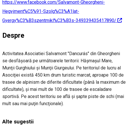
https://www.facebook.com/Salvamont-Gheorgheni-
Hegyiment%C5%91-Szolg%C3%A1lat-
Gyergy%C3%B3szentmikl%C3%B3s-349339435417890/
Despre
Activitatea Asociatiei Salvamont "Dancurás" din Gheorgheni
se desfăşoară pe următoarele teritorii: Hăşmaşul Mare,
Munţii Gurghiului şi Munţii Giurgeului. Pe teritoriul de lucru al
Asociţiei există 450 km drum turistic marcat, aproape 100 de
trasee de alpinism de diferite dificultate (până la maximum de
dificultate), şi mai mult de 100 de trasee de escaladare
sportivă. Pe acest teritoriu se află şi şapte piste de schi (mai
mult sau mai puţin funcţionale).
Alte sugestii