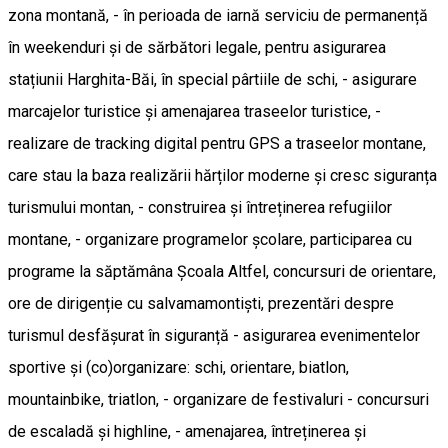
zona montană, - în perioada de iarnă serviciu de permanență
în weekenduri și de sărbători legale, pentru asigurarea
stațiunii Harghita-Băi, în special pârtiile de schi, - asigurare
marcajelor turistice și amenajarea traseelor turistice, -
realizare de tracking digital pentru GPS a traseelor montane,
care stau la baza realizării hărților moderne și cresc siguranța
turismului montan, - construirea și întreținerea refugiilor
montane, - organizare programelor școlare, participarea cu
programe la săptămâna Școala Altfel, concursuri de orientare,
ore de dirigenție cu salvamamontiști, prezentări despre
turismul desfășurat în siguranță - asigurarea evenimentelor
sportive și (co)organizare: schi, orientare, biatlon,
mountainbike, triatlon, - organizare de festivaluri - concursuri
de escaladă și highline, - amenajarea, întreținerea și