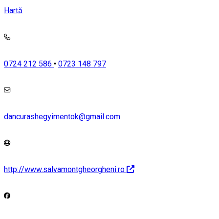
Hartă
0724 212 586
•
0723 148 797
dancurashegyimentok@gmail.com
http://www.salvamontgheorgheni.ro