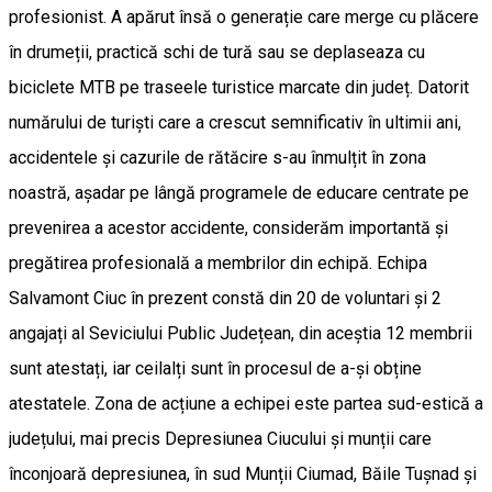
profesionist. A apărut însă o generație care merge cu plăcere
în drumeții, practică schi de tură sau se deplaseaza cu
biciclete MTB pe traseele turistice marcate din județ. Datorit
numărului de turiști care a crescut semnificativ în ultimii ani,
accidentele și cazurile de rătăcire s-au înmulțit în zona
noastră, așadar pe lângă programele de educare centrate pe
prevenirea a acestor accidente, considerăm importantă și
pregătirea profesională a membrilor din echipă. Echipa
Salvamont Ciuc în prezent constă din 20 de voluntari și 2
angajați al Seviciului Public Județean, din aceștia 12 membrii
sunt atestați, iar ceilalți sunt în procesul de a-și obține
atestatele. Zona de acțiune a echipei este partea sud-estică a
județului, mai precis Depresiunea Ciucului și munții care
înconjoară depresiunea, în sud Munții Ciumad, Băile Tușnad și