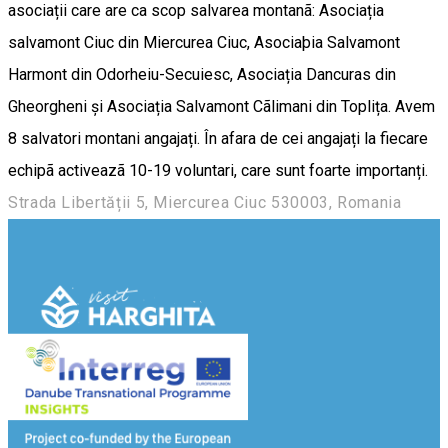
asociații care are ca scop salvarea montanã: Asociația
salvamont Ciuc din Miercurea Ciuc, Asociaþia Salvamont
Harmont din Odorheiu-Secuiesc, Asociația Dancuras din
Gheorgheni și Asociația Salvamont Cãlimani din Toplița. Avem
8 salvatori montani angajați. În afara de cei angajați la fiecare
echipã activeazã 10-19 voluntari, care sunt foarte importanți.
Strada Libertății 5, Miercurea Ciuc 530003, Romania