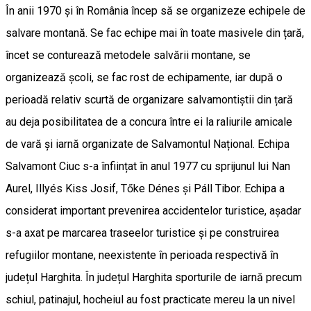
În anii 1970 și în România încep să se organizeze echipele de
salvare montană. Se fac echipe mai în toate masivele din țară,
încet se conturează metodele salvării montane, se
organizează școli, se fac rost de echipamente, iar după o
perioadă relativ scurtă de organizare salvamontiștii din țară
au deja posibilitatea de a concura între ei la raliurile amicale
de vară și iarnă organizate de Salvamontul Național. Echipa
Salvamont Ciuc s-a înființat în anul 1977 cu sprijunul lui Nan
Aurel, Illyés Kiss Josif, Tőke Dénes și Páll Tibor. Echipa a
considerat important prevenirea accidentelor turistice, așadar
s-a axat pe marcarea traseelor turistice și pe construirea
refugiilor montane, neexistente în perioada respectivă în
județul Harghita. În județul Harghita sporturile de iarnă precum
schiul, patinajul, hocheiul au fost practicate mereu la un nivel