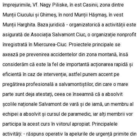
împrejurimile, Vf. Nagy Piliske, în est Casinii, zona dintre
Munții Ciucului și Ghimeș, în nord Munții Hășmaș, în vest
Munții Harghita. Baza juridică - organizatorică a activității este
asigurată de Asociația Salvamont Ciuc, o organizație nonprofit
înregistrată în Miercurea-Ciuc. Proiectele principale se
axează pe prevenirea accidentelor din zona montană, însă
considerăm că este la fel de importantă acționarea rapidă și
eficientă în caz de intervenție, astfel punem accent pe
pregătirea profesională a salvamontiștilor, din care o mare
parte sunt deja atestați, ceea ce înseamnă că a absolvit
școlile naționale Salvamont de vară și de iarnă, un membru al
echipei a absolvit și cursul de paramedic, iar alți membrii vor
participa la acest curs în viitorul apropiat. Principalele
activități: - răspuns operativ la apelurile de urgență primite din