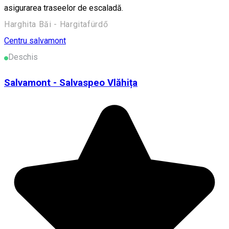
asigurarea traseelor de escaladă.
Harghita Băi - Hargitafürdő
Centru salvamont
Deschis
Salvamont - Salvaspeo Vlăhița