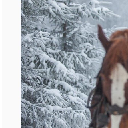
Închirieri de biciclete
English