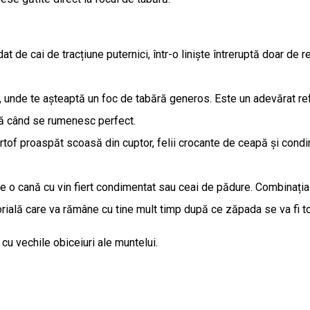
 de cai de tracțiune puternici, într-o liniște întreruptă doar de resp
, unde te așteaptă un foc de tabără generos. Este un adevărat refug
nă când se rumenesc perfect.
tof proaspăt scoasă din cuptor, felii crocante de ceapă și condi
 pe o cană cu vin fiert condimentat sau ceai de pădure. Combinația 
rială care va rămâne cu tine mult timp după ce zăpada se va fi t
cu vechile obiceiuri ale muntelui.