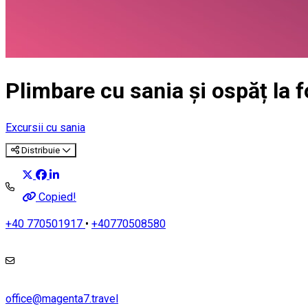
Plimbare cu sania și ospăț la f
Excursii cu sania
Distribuie
Copied!
+40 770501917
•
+40770508580
office@magenta7.travel