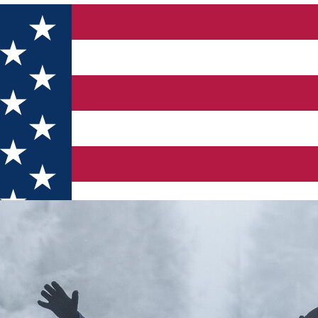
c de tabără la Fântâna Brazilor