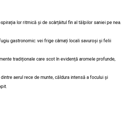
irația lor ritmică și de scârțâitul fin al tălpilor saniei pe nea.
iu gastronomic: vei frige cârnați locali savuroși și felii
mente tradiționale care scot în evidență aromele profunde,
dintre aerul rece de munte, căldura intensă a focului și
opit.