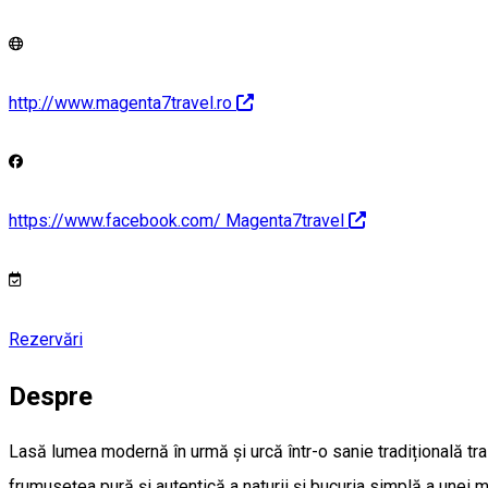
http://www.magenta7travel.ro
https://www.facebook.com/ Magenta7travel
Rezervări
Despre
Lasă lumea modernă în urmă și urcă într-o sanie tradițională tra
frumusețea pură și autentică a naturii și bucuria simplă a unei m