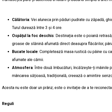
Călătoria
: Vei aluneca prin păduri pudrate cu zăpadă, ghidat
Turul durează între 3 și 4 ore.
Ospățul la foc deschis
: Destinația este o poiană retrasă
groase de slănină afumată direct deasupra flăcărilor, pâ
Bucate locale
: Completează masa rustică cu pâine cu car
afumate ale cărnii.
Atmosfera
: Între două îmbucături, încălzește-ți mâinile
mâncarea sățioasă, tradițională, creează o amintire senzo
Acesta nu este doar un prânz; este o invitație de a te reconecta 
Reguli