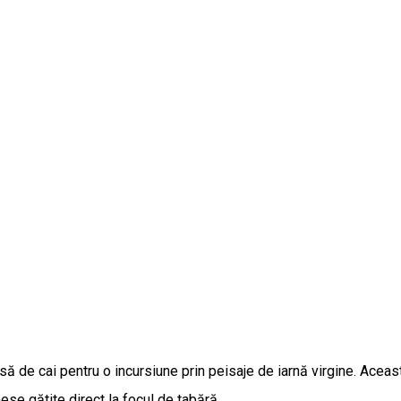
să de cai pentru o incursiune prin peisaje de iarnă virgine. Acea
ese gătite direct la focul de tabără.