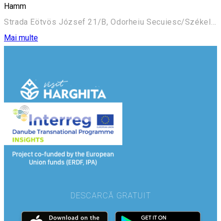
Hamm
Strada Eötvös József 21/B, Odorheiu Secuiesc/Székelyudvarhely 535600, Romania
Mai multe
DESCARCĂ GRATUIT