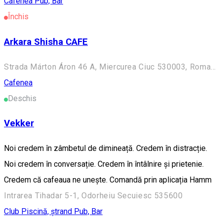
Cafenea
Pub, Bar
Închis
Arkara Shisha CAFE
Strada Márton Áron 46 A, Miercurea Ciuc 530003, Romania
Cafenea
Deschis
Vekker
Noi credem în zâmbetul de dimineață. Credem în distracție.
Noi credem în conversație. Credem în întâlnire și prietenie.
Credem că cafeaua ne unește. Comandă prin aplicația Hamm
Intrarea Tihadar 5-1, Odorheiu Secuiesc 535600
Club
Piscină, ștrand
Pub, Bar