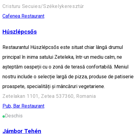
Cristuru Secuies/Székelykeresztúr
Cafenea
Restaurant
Húszlépcsős
Restaurantul Húszlépcsős este situat chiar lângă drumul
principal în inima satului Zeteleka, într-un mediu calm, ne
așteptăm oaspeții cu o zonă de terasă confortabilă. Meniul
nostru include o selecție largă de pizza, produse de patiserie
proaspete, specialități și mâncăruri vegetariene.
Zetelakan 1101, Zetea 537360, Romania
Pub, Bar
Restaurant
Deschis
Jámbor Tehén