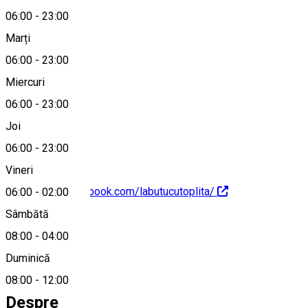
06:00
-
23:00
Marți
Hartă
06:00
-
23:00
Miercuri
06:00
-
23:00
0740966956
Joi
06:00
-
23:00
Vineri
https://www.facebook.com/labutucutoplita/
06:00
-
02:00
Sâmbătă
08:00
-
04:00
Duminică
0740966956
08:00
-
12:00
Despre