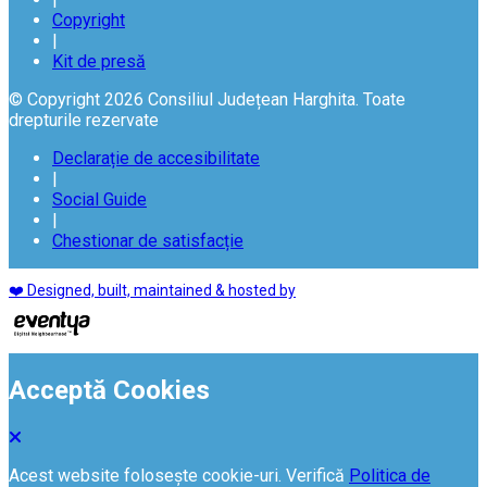
Copyright
|
Kit de presă
© Copyright 2026 Consiliul Județean Harghita. Toate
drepturile rezervate
Declarație de accesibilitate
|
Social Guide
|
Chestionar de satisfacție
❤️ Designed, built, maintained & hosted by
Acceptă Cookies
Acest website folosește cookie-uri. Verifică
Politica de