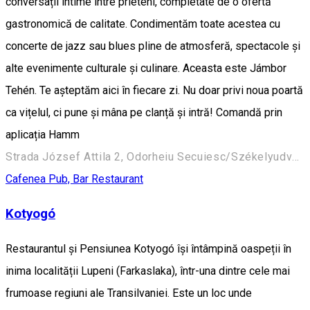
conversații intime între prieteni, completate de o ofertă
gastronomică de calitate. Condimentăm toate acestea cu
concerte de jazz sau blues pline de atmosferă, spectacole și
alte evenimente culturale și culinare. Aceasta este Jámbor
Tehén. Te așteptăm aici în fiecare zi. Nu doar privi noua poartă
ca vițelul, ci pune și mâna pe clanță și intră! Comandă prin
aplicația Hamm
Strada József Attila 2, Odorheiu Secuiesc/Székelyudvarhely 535600, Romania
Cafenea
Pub, Bar
Restaurant
Kotyogó
Restaurantul și Pensiunea Kotyogó își întâmpină oaspeții în
inima localității Lupeni (Farkaslaka), într-una dintre cele mai
frumoase regiuni ale Transilvaniei. Este un loc unde