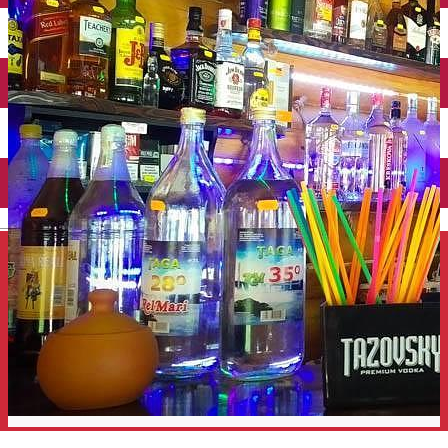
Închirieri auto
Închirieri de biciclete
English