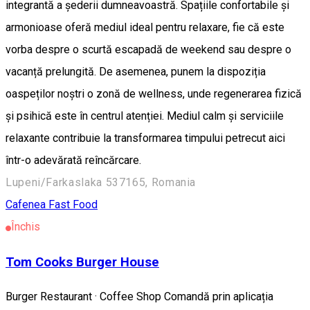
integrantă a șederii dumneavoastră. Spațiile confortabile și
armonioase oferă mediul ideal pentru relaxare, fie că este
vorba despre o scurtă escapadă de weekend sau despre o
vacanță prelungită. De asemenea, punem la dispoziția
oaspeților noștri o zonă de wellness, unde regenerarea fizică
și psihică este în centrul atenției. Mediul calm și serviciile
relaxante contribuie la transformarea timpului petrecut aici
într-o adevărată reîncărcare.
Lupeni/Farkaslaka 537165, Romania
Cafenea
Fast Food
Închis
Tom Cooks Burger House
Burger Restaurant · Coffee Shop Comandă prin aplicația