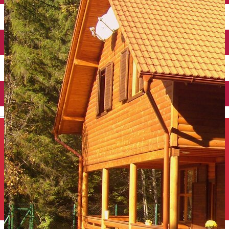
Închirieri auto
Închirieri de biciclete
English