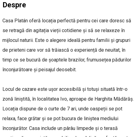
Despre
Casa Platán oferă locația perfectă pentru cei care doresc să
se retragă din agitația vieții cotidiene și să se relaxeze în
mijlocul naturii. Este o alegere ideală pentru familii și grupuri
de prieteni care vor să trăiască o experiență de neuitat, în
timp ce se bucură de șoaptele brazilor, frumusețea pădurilor
înconjurătoare și peisajul deosebit.
Locul de cazare este ușor accesibilă și totuși situată într-o
zonă liniștită, în localitatea Ivo, aproape de Harghita Mădărăș.
Locația dispune de o curte de 7 ari, unde oaspeții se pot
relaxa, face grătar și se pot bucura de liniștea mediului
înconjurător. Casa include un pârâu limpede și o terasă