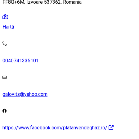
FF8Q+6M, Izvoare 537362, Romania
Hartă
0040741335101
galovits@yahoo.com
https://www.facebook.com/platanvendeghaz.ro/