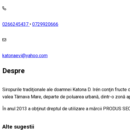
0266245437
•
0729920666
katonaevi@yahoo.com
Despre
Siropurile tradiţionale ale doamnei Katona D. Irén conţin fructe
valea Târnava Mare, departe de poluarea urbană, dintr-o zonă a
În anul 2013 a obţinut dreptul de utilizare a mărcii PRODUS S
Alte sugestii