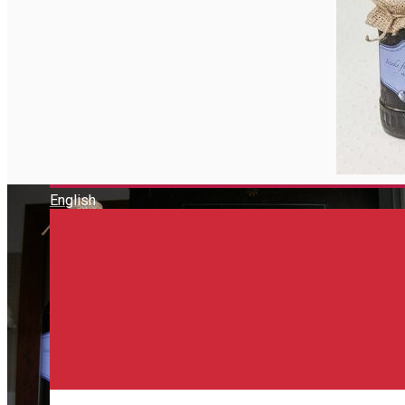
Închirieri de biciclete
English