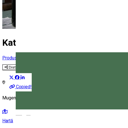
Katona D. Irén
Produs tradițional secuiesc
Distribuie
Copied!
Mugeni 537205, Romania
Magyar
Hartă