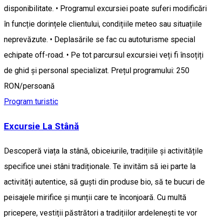
disponibilitate. • Programul excursiei poate suferi modificări
în funcție dorințele clientului, condițiile meteo sau situațiile
neprevăzute. • Deplasările se fac cu autoturisme special
echipate off-road. • Pe tot parcursul excursiei veți fi însoțiți
de ghid și personal specializat. Prețul programului: 250
RON/persoană
Program turistic
Excursie La Stână
Descoperă viața la stână, obiceiurile, tradițiile și activitățile
specifice unei stâni tradiționale. Te invităm să iei parte la
activități autentice, să guști din produse bio, să te bucuri de
peisajele mirifice și munții care te înconjoară. Cu multă
pricepere, vestiții păstrători a tradițiilor ardelenești te vor