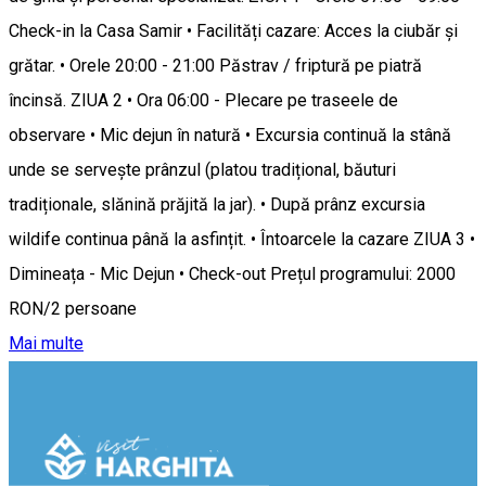
Check-in la Casa Samir • Facilități cazare: Acces la ciubăr și
grătar. • Orele 20:00 - 21:00 Păstrav / friptură pe piatră
încinsă. ZIUA 2 • Ora 06:00 - Plecare pe traseele de
observare • Mic dejun în natură • Excursia continuă la stână
unde se servește prânzul (platou tradițional, băuturi
tradiționale, slănină prăjită la jar). • După prânz excursia
wildife continua până la asfințit. • Întoarcele la cazare ZIUA 3 •
Dimineața - Mic Dejun • Check-out Prețul programului: 2000
RON/2 persoane
Mai multe