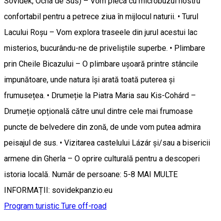
Sóvidék, Ocna de Sus) – Vom pleca cu microbuzul nostru
confortabil pentru a petrece ziua în mijlocul naturii. • Turul
Lacului Roșu – Vom explora traseele din jurul acestui lac
misterios, bucurându-ne de priveliștile superbe. • Plimbare
prin Cheile Bicazului – O plimbare ușoară printre stâncile
impunătoare, unde natura își arată toată puterea și
frumusețea. • Drumeție la Piatra Maria sau Kis-Cohárd –
Drumeție opțională către unul dintre cele mai frumoase
puncte de belvedere din zonă, de unde vom putea admira
peisajul de sus. • Vizitarea castelului Lázár și/sau a bisericii
armene din Gherla – O oprire culturală pentru a descoperi
istoria locală. Număr de persoane: 5-8 MAI MULTE
INFORMAȚII: sovidekpanzio.eu
Program turistic
Ture off-road