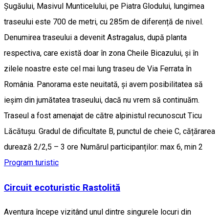
Șugăului, Masivul Munticelului, pe Piatra Glodului, lungimea
traseului este 700 de metri, cu 285m de diferență de nivel.
Denumirea traseului a devenit Astragalus, după planta
respectiva, care există doar în zona Cheile Bicazului, și în
zilele noastre este cel mai lung traseu de Via Ferrata în
România. Panorama este neuitată, și avem posibilitatea să
ieșim din jumătatea traseului, dacă nu vrem să continuăm.
Traseul a fost amenajat de către alpinistul recunoscut Ticu
Lăcătușu. Gradul de dificultate B, punctul de cheie C, cățărarea
durează 2/2,5 – 3 ore Numărul participanților: max 6, min 2
Program turistic
Circuit ecoturistic Rastolită
Aventura începe vizitând unul dintre singurele locuri din