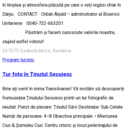
în liniștea și atmosfera plăcută pe care o veți regăsi chiar în
Dârjiu. CONTACT: · Orbán Árpád – administrator al Bisericii
Unitariene · 0040-722-663201
Păstrăm și facem cunoscute valorile noastre,
slujind astfel viitorul!
537075 Székelyderzs, Románia
Program turistic
Tur foto în Ținutul Secuiesc
Bine ați venit în inima Transilvaniei! Vă invităm să descoperiți
frumusețea Ținutului Secuiesc printr-un tur fotografic de
neuitat. Punct de plecare: Ținutul Sării Destinație: Sub Cetate
Număr de persoane: 4–8 Obiective principale: • Miercurea
Ciuc & Șumuleu Ciuc: Centru istoric și locul pelerinajului de