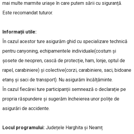
mai multe marmite uriașe în care putem sării cu siguranță.
Este recomandat tuturor.
Informații utile:
În cazul acestor ture asigurăm ghid cu specializare technică
pentru canyoning, echipamentele individuale(costum și
șosete de neopren, cască de protecție, ham, lonje, optul de
rapel, carabiniere) și colective(corzi, carabiniere, saci, bidoane
etanș și saci de transport). Nu asigurăm încălțăminte.
În cazul fiecărei ture participanții semnează o declarație pe
propria răspundere și sugerăm încheierea unor polițe de
asigurări de accidente.
Locul programului:
Județele Harghita și Neamț