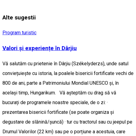
Alte sugestii
Program turistic
Valori și experiențe în Dârjiu
Vă salutăm cu prietenie în Dârjiu (Székelyderzs), unde satul
conviețuiește cu istoria, la poalele bisericii fortificate vechi de
800 de ani, parte a Patrimoniului Mondial UNESCO și, în
același timp, Hungarikum. Vă așteptăm cu drag să vă
bucurați de programele noastre speciale, de o zi: ·
prezentarea bisericii fortificate (se poate organiza și
degustare de slănină/șuncă) · tur cu tractorul sau cu jeepul pe
Drumul Valorilor (22 km) sau pe o porțiune a acestuia, care