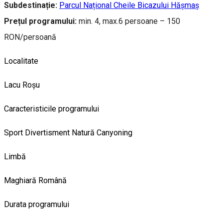
Subdestinație:
Parcul Național Cheile Bicazului Hășmaș
Prețul programului:
min. 4, max.6 persoane – 150
RON/persoană
Localitate
Lacu Roșu
Caracteristicile programului
Sport
Divertisment
Natură
Canyoning
Limbă
Maghiară
Română
Durata programului