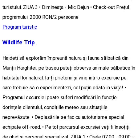
turistului. ZIUA 3 • Dimineața - Mic Dejun • Check-out Prețul
programului: 2000 RON/2 persoane
Program turistic
Wildlife Trip
Haideți să explorăm împreună natura și fauna sălbatică din
Munții Harghitei, pe traseu puteți observa animale sălbatice în
habitatul lor natural. Ia-ți prietenii și vino într-o excursie pe
care trebuie să o experimentezi, cel puțin odată în viață! •
Programul excursiei poate suferi modificări în funcție
dorințele clientului, condițiile meteo sau situațiile
neprevăzute. • Deplasările se fac cu autoturisme special
echipate off-road. • Pe tot parcursul excursiei veți fi însoțiți
de ghid și personal specializat. ZIUA 1 • Orele 07:00 - 09:00 -