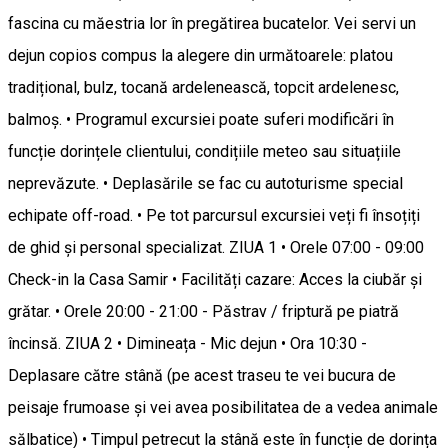
fascina cu măestria lor în pregătirea bucatelor. Vei servi un
dejun copios compus la alegere din următoarele: platou
tradițional, bulz, tocană ardelenească, topcit ardelenesc,
balmoș. • Programul excursiei poate suferi modificări în
funcție dorințele clientului, condițiile meteo sau situațiile
neprevăzute. • Deplasările se fac cu autoturisme special
echipate off-road. • Pe tot parcursul excursiei veți fi însoțiți
de ghid și personal specializat. ZIUA 1 • Orele 07:00 - 09:00
Check-in la Casa Samir • Facilități cazare: Acces la ciubăr și
grătar. • Orele 20:00 - 21:00 - Păstrav / friptură pe piatră
încinsă. ZIUA 2 • Dimineața - Mic dejun • Ora 10:30 -
Deplasare către stână (pe acest traseu te vei bucura de
peisaje frumoase și vei avea posibilitatea de a vedea animale
sălbatice) • Timpul petrecut la stână este în funcție de dorința