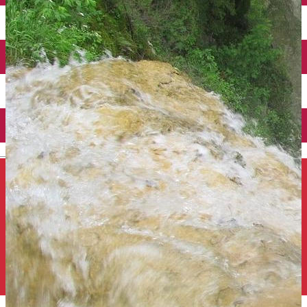
Închirieri auto
Închirieri de biciclete
English