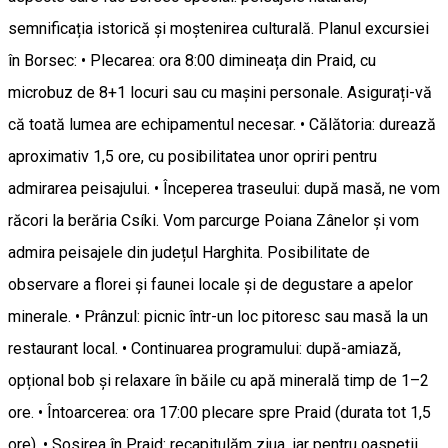
semnificația istorică și moștenirea culturală. Planul excursiei
în Borsec: • Plecarea: ora 8:00 dimineața din Praid, cu
microbuz de 8+1 locuri sau cu mașini personale. Asigurați-vă
că toată lumea are echipamentul necesar. • Călătoria: durează
aproximativ 1,5 ore, cu posibilitatea unor opriri pentru
admirarea peisajului. • Începerea traseului: după masă, ne vom
răcori la berăria Csíki. Vom parcurge Poiana Zânelor și vom
admira peisajele din județul Harghita. Posibilitate de
observare a florei și faunei locale și de degustare a apelor
minerale. • Prânzul: picnic într-un loc pitoresc sau masă la un
restaurant local. • Continuarea programului: după-amiază,
opțional bob și relaxare în băile cu apă minerală timp de 1–2
ore. • Întoarcerea: ora 17:00 plecare spre Praid (durata tot 1,5
ore). • Sosirea în Praid: recapitulăm ziua, iar pentru oaspeții