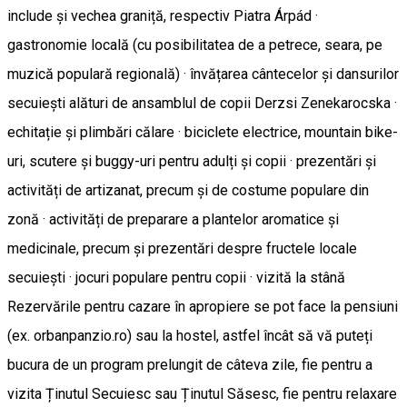
include și vechea graniță, respectiv Piatra Árpád ·
gastronomie locală (cu posibilitatea de a petrece, seara, pe
muzică populară regională) · învățarea cântecelor și dansurilor
secuiești alături de ansamblul de copii Derzsi Zenekarocska ·
echitație și plimbări călare · biciclete electrice, mountain bike-
uri, scutere și buggy-uri pentru adulți și copii · prezentări și
activități de artizanat, precum și de costume populare din
zonă · activități de preparare a plantelor aromatice și
medicinale, precum și prezentări despre fructele locale
secuiești · jocuri populare pentru copii · vizită la stână
Rezervările pentru cazare în apropiere se pot face la pensiuni
(ex. orbanpanzio.ro) sau la hostel, astfel încât să vă puteți
bucura de un program prelungit de câteva zile, fie pentru a
vizita Ținutul Secuiesc sau Ținutul Săsesc, fie pentru relaxare