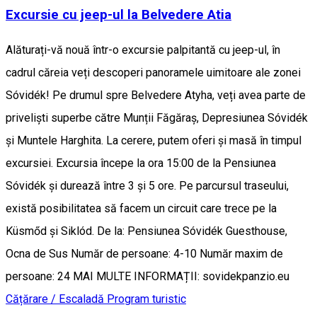
Excursie cu jeep-ul la Belvedere Atia
Alăturați-vă nouă într-o excursie palpitantă cu jeep-ul, în
cadrul căreia veți descoperi panoramele uimitoare ale zonei
Sóvidék! Pe drumul spre Belvedere Atyha, veți avea parte de
priveliști superbe către Munții Făgăraș, Depresiunea Sóvidék
și Muntele Harghita. La cerere, putem oferi și masă în timpul
excursiei. Excursia începe la ora 15:00 de la Pensiunea
Sóvidék și durează între 3 și 5 ore. Pe parcursul traseului,
există posibilitatea să facem un circuit care trece pe la
Küsmőd și Siklód. De la: Pensiunea Sóvidék Guesthouse,
Ocna de Sus Număr de persoane: 4-10 Număr maxim de
persoane: 24 MAI MULTE INFORMAȚII: sovidekpanzio.eu
Cățărare / Escaladă
Program turistic