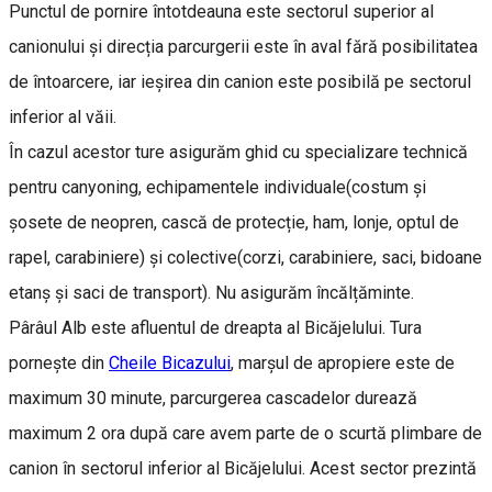
Punctul de pornire întotdeauna este sectorul superior al
canionului și direcția parcurgerii este în aval fără posibilitatea
de întoarcere, iar ieșirea din canion este posibilă pe sectorul
inferior al văii.
În cazul acestor ture asigurăm ghid cu specializare technică
pentru canyoning, echipamentele individuale(costum și
șosete de neopren, cască de protecție, ham, lonje, optul de
rapel, carabiniere) și colective(corzi, carabiniere, saci, bidoane
etanș și saci de transport). Nu asigurăm încălțăminte.
Pârâul Alb este afluentul de dreapta al Bicăjelului. Tura
pornește din
Cheile Bicazului
, marșul de apropiere este de
maximum 30 minute, parcurgerea cascadelor durează
maximum 2 ora după care avem parte de o scurtă plimbare de
canion în sectorul inferior al Bicăjelului. Acest sector prezintă