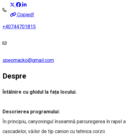
Copied!
+40744701815
speomacko@gmail.com
Despre
Întâlnire cu ghidul la fața locului.
Descrierea programului:
În principiu, canyoningul înseamnă parcuregerea în rapel a
cascadelor, văilor de tip canion cu tehnica corzii.