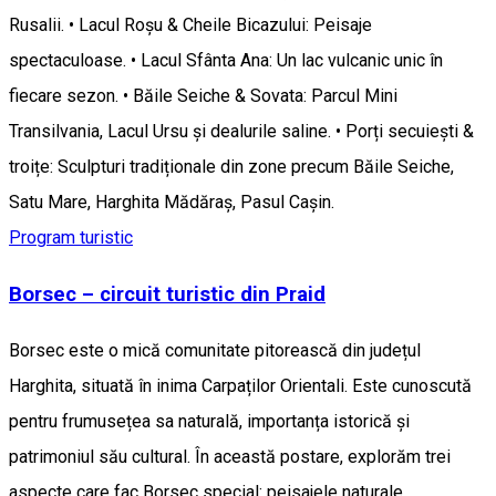
Rusalii. • Lacul Roșu & Cheile Bicazului: Peisaje
spectaculoase. • Lacul Sfânta Ana: Un lac vulcanic unic în
fiecare sezon. • Băile Seiche & Sovata: Parcul Mini
Transilvania, Lacul Ursu și dealurile saline. • Porți secuiești &
troițe: Sculpturi tradiționale din zone precum Băile Seiche,
Satu Mare, Harghita Mădăraș, Pasul Caşin.
Program turistic
Borsec – circuit turistic din Praid
Borsec este o mică comunitate pitorească din județul
Harghita, situată în inima Carpaților Orientali. Este cunoscută
pentru frumusețea sa naturală, importanța istorică și
patrimoniul său cultural. În această postare, explorăm trei
aspecte care fac Borsec special: peisajele naturale,