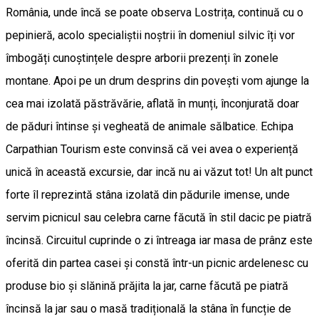
România, unde încă se poate observa Lostrița, continuă cu o
pepinieră, acolo specialiștii noștrii în domeniul silvic îți vor
îmbogăți cunoștințele despre arborii prezenți în zonele
montane. Apoi pe un drum desprins din povești vom ajunge la
cea mai izolată păstrăvărie, aflată în munți, înconjurată doar
de păduri întinse și vegheată de animale sălbatice. Echipa
Carpathian Tourism este convinsă că vei avea o experiență
unică în această excursie, dar incă nu ai văzut tot! Un alt punct
forte îl reprezintă stâna izolată din pădurile imense, unde
servim picnicul sau celebra carne făcută în stil dacic pe piatră
încinsă. Circuitul cuprinde o zi întreaga iar masa de prânz este
oferită din partea casei și constă într-un picnic ardelenesc cu
produse bio și slănină prăjita la jar, carne făcută pe piatră
încinsă la jar sau o masă tradițională la stâna în funcție de