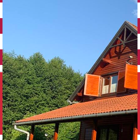
Închirieri auto
Închirieri de biciclete
English