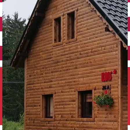
Închirieri auto
Închirieri de biciclete
English