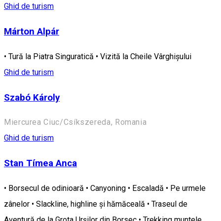
Ghid de turism
Márton Alpár
• Tură la Piatra Singuratică • Vizită la Cheile Vârghișului
Ghid de turism
Szabó Károly
Miercurea Ciuc/Csíkszereda, Romania
Ghid de turism
Stan Tímea Anca
• Borsecul de odinioară • Canyoning • Escaladă • Pe urmele
zânelor • Slackline, highline și hămăceală • Traseul de
Aventură de la Grota Urșilor din Borsec • Trekking muntele