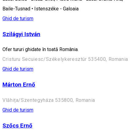
Baile-Tusnad • Istenszéke - Galoaia
Ghid de turism
Szilágyi István
Ofer tururi ghidate în toată România.
Cristuru Secuiesc/Székelykeresztúr 535400, Romania
Ghid de turism
Márton Ernő
Vlăhița/Szentegyháza 535800, Romania
Ghid de turism
Szőcs Ernő