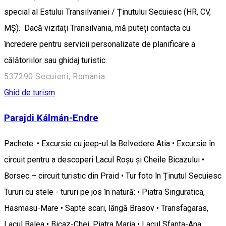
special al Estului Transilvaniei / Ținutului Secuiesc (HR, CV,
MȘ). Dacă vizitați Transilvania, mă puteți contacta cu
încredere pentru servicii personalizate de planificare a
călătoriilor sau ghidaj turistic.
537290 Secuieni, Romania
Ghid de turism
Parajdi Kálmán-Endre
Pachete: • Excursie cu jeep-ul la Belvedere Atia • Excursie în
circuit pentru a descoperi Lacul Roșu și Cheile Bicazului •
Borsec – circuit turistic din Praid • Tur foto în Ținutul Secuiesc
Tururi cu stele - tururi pe jos în natură: • Piatra Singuratica,
Hasmasu-Mare • Sapte scari, lângă Brasov • Transfagaras,
Lacul Balea • Bicaz-Chei, Piatra Maria • Lacul Sfanta-Ana,