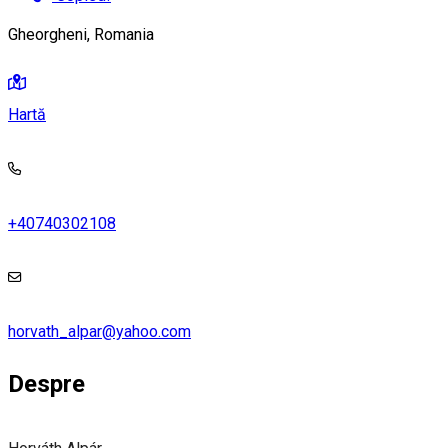
Gheorgheni, Romania
Hartă
+40740302108
horvath_alpar@yahoo.com
Despre