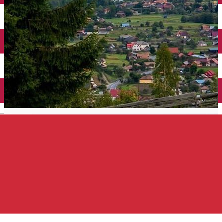
Închirieri auto
Închirieri de biciclete
English