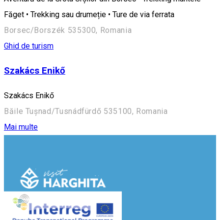
Făget • Trekking sau drumeție • Ture de via ferrata
Borsec/Borszék 535300, Romania
Ghid de turism
Szakács Enikő
Szakács Enikő
Băile Tușnad/Tusnádfürdő 535100, Romania
Mai multe