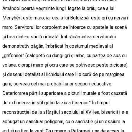
Amândoi poartă veșminte lungi, legate la brâu, cea a lui
Menyhért este maro, iar cea a lui Boldizsár este gri cu nervuri
maro. Servitorul lor corpolent se întoarce cu spatele la scenă
și bea dintr-o sticlă ridicată. Îmbrăcămintea servitorului
demonstrativ păgân, îmbrăcat în costumul medieval al
„grifonilor” (salopetă cu dungi gri și albe, cu partea de sus cu
volane, ciorapi maro și ocru care se potrivesc peste picioare),
și desenul detaliat al lichidului care îi picură de pe marginea
gurii, serveau cel mai probabil unor scopuri educative.
Deteriorarea părții superioare a picturii murale a fost cauzată
de extinderea în stil gotic târziu a bisericii.” În timpul
reconstrucției de la sfârșitul secolului al XV-lea, bisericii i s-a
adăugat un sanctuar poligonal, cu o sacristie și un ossium la
est și un turn la vest. Ca urmare a Reformei, ușa de acces la