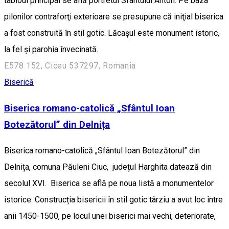
tabloul principal se află portretul Sfântului Anton. Pe baza
pilonilor contraforţi exterioare se presupune că iniţial biserica
a fost construită în stil gotic. Lăcaşul este monument istoric,
la fel şi parohia învecinată.
E578 152, Ciceu 537297, Romania
Biserică
Biserica romano-catolică „Sfântul Ioan
Botezătorul” din Delnița
Biserica romano-catolică „Sfântul Ioan Botezătorul” din
Delnița, comuna Păuleni Ciuc, județul Harghita datează din
secolul XVI. Biserica se află pe noua listă a monumentelor
istorice. Construcția bisericii în stil gotic târziu a avut loc între
anii 1450-1500, pe locul unei biserici mai vechi, deteriorate,