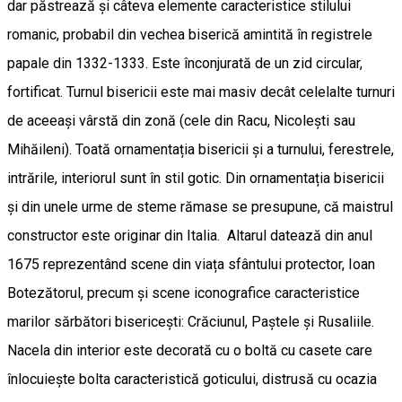
dar păstrează și câteva elemente caracteristice stilului
romanic, probabil din vechea biserică amintită în registrele
papale din 1332-1333. Este înconjurată de un zid circular,
fortificat. Turnul bisericii este mai masiv decât celelalte turnuri
de aceeași vârstă din zonă (cele din Racu, Nicolești sau
Mihăileni). Toată ornamentația bisericii și a turnului, ferestrele,
intrările, interiorul sunt în stil gotic. Din ornamentația bisericii
și din unele urme de steme rămase se presupune, că maistrul
constructor este originar din Italia. Altarul datează din anul
1675 reprezentând scene din viața sfântului protector, Ioan
Botezătorul, precum și scene iconografice caracteristice
marilor sărbători bisericești: Crăciunul, Paștele și Rusaliile.
Nacela din interior este decorată cu o boltă cu casete care
înlocuiește bolta caracteristică goticului, distrusă cu ocazia