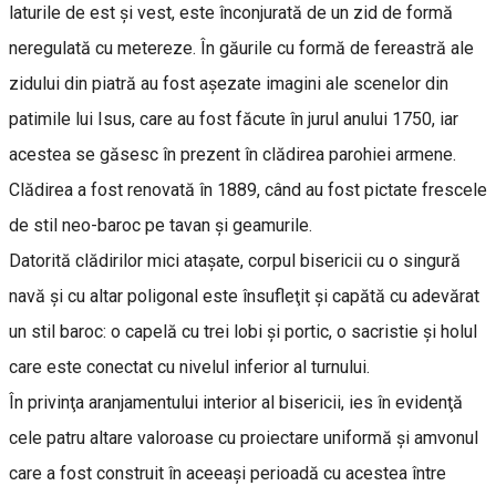
laturile de est şi vest, este înconjurată de un zid de formă
neregulată cu metereze. În găurile cu formă de fereastră ale
zidului din piatră au fost aşezate imagini ale scenelor din
patimile lui Isus, care au fost făcute în jurul anului 1750, iar
acestea se găsesc în prezent în clădirea parohiei armene.
Clădirea a fost renovată în 1889, când au fost pictate frescele
de stil neo-baroc pe tavan şi geamurile.
Datorită clădirilor mici ataşate, corpul bisericii cu o singură
navă şi cu altar poligonal este însufleţit şi capătă cu adevărat
un stil baroc: o capelă cu trei lobi şi portic, o sacristie şi holul
care este conectat cu nivelul inferior al turnului.
În privinţa aranjamentului interior al bisericii, ies în evidenţă
cele patru altare valoroase cu proiectare uniformă şi amvonul
care a fost construit în aceeaşi perioadă cu acestea între