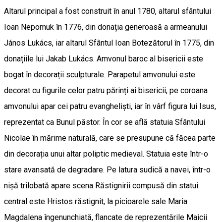
Altarul principal a fost construit în anul 1780, altarul sfântului
Ioan Nepomuk în 1776, din donația generoasă a armeanului
János Lukács, iar altarul Sfântul Ioan Botezătorul în 1775, din
donațiile lui Jakab Lukács. Amvonul baroc al bisericii este
bogat în decorații sculpturale. Parapetul amvonului este
decorat cu figurile celor patru părinți ai bisericii, pe coroana
amvonului apar cei patru evangheliști, iar în vârf figura lui Isus,
reprezentat ca Bunul păstor. În cor se află statuia Sfântului
Nicolae în mărime naturală, care se presupune că făcea parte
din decorația unui altar poliptic medieval. Statuia este într-o
stare avansată de degradare. Pe latura sudică a navei, într-o
nișă trilobată apare scena Răstignirii compusă din statui:
central este Hristos răstignit, la picioarele sale Maria
Magdalena îngenunchiată, flancate de reprezentările Maicii