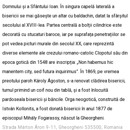
Domnului și a Sfântului Ioan. În singura capelă laterală a
bisericii se mai găsește un altar cu baldachin, datat la sfârșitul
secolului al XVIII-lea. Partea centrală a bolții cilindrice este
decorată cu stucaturi baroce, iar pe suprafața penetrațiilor se
pot vedea picturi murale din secolul XX, care reprezintă
diverse elemente ale crezului romano-catolic Clopotul său din
epoca gotică din 1548 are inscripția: „Non habemus hic
manentem city, sed futura inquirimus”. În 1869, pe vremea
preotului paroh Károly Ágoston, s-a renovat clădirea bisericii,
turnul primind un coif nou din tablă, și a fost înlocuită
pardoseala bisericii și băncile. Orga neogotică, construită de
István Kollonits, a fost donată bisericii în anul 1877 de
episcopul Mihály Fogarassy, născut la Gheorgheni.
Strada Márton Áron 9-11, Gheorgheni 535500, Romania