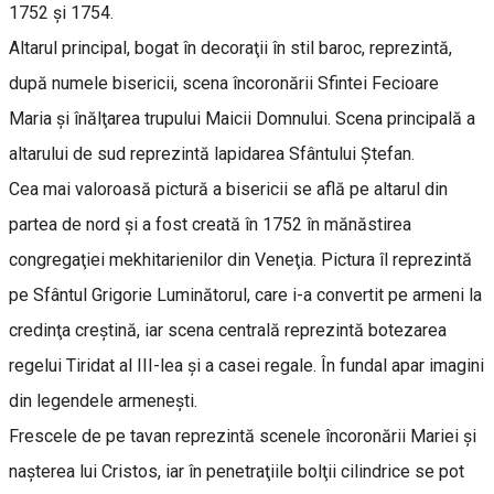
1752 şi 1754.
Altarul principal, bogat în decoraţii în stil baroc, reprezintă,
după numele bisericii, scena încoronării Sfintei Fecioare
Maria şi înălţarea trupului Maicii Domnului. Scena principală a
altarului de sud reprezintă lapidarea Sfântului Ştefan.
Cea mai valoroasă pictură a bisericii se află pe altarul din
partea de nord şi a fost creată în 1752 în mănăstirea
congregaţiei mekhitarienilor din Veneţia. Pictura îl reprezintă
pe Sfântul Grigorie Luminătorul, care i-a convertit pe armeni la
credinţa creştină, iar scena centrală reprezintă botezarea
regelui Tiridat al III-lea şi a casei regale. În fundal apar imagini
din legendele armeneşti.
Frescele de pe tavan reprezintă scenele încoronării Mariei şi
naşterea lui Cristos, iar în penetraţiile bolţii cilindrice se pot