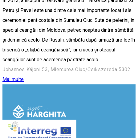
În 2013, a început o renovare generală. Biserica parohială Sf.
Petru și Pavel este una dintre cele mai importante locații ale
ceremoniei penticostale din Șumuleu Ciuc. Sute de pelerini, în
special ceangăii din Moldova, petrec noaptea dintre sâmbătă
și duminică acolo. De Rusalii, sâmbăta după-amiază are loc în
biserică o „slujbă ceangăiască”, iar crucea și steagul
ceangăilor sunt de asemenea păstrate acolo.
Johannes Kájoni 53, Miercurea Ciuc/Csíkszereda 530204, Romania
Mai multe