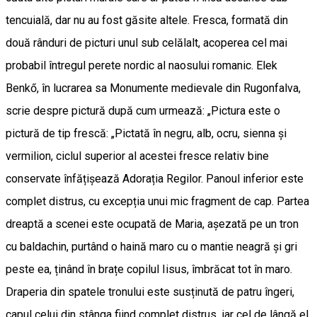
tencuială, dar nu au fost găsite altele. Fresca, formată din
două rânduri de picturi unul sub celălalt, acoperea cel mai
probabil întregul perete nordic al naosului romanic. Elek
Benkő, în lucrarea sa Monumente medievale din Rugonfalva,
scrie despre pictură după cum urmează: „Pictura este o
pictură de tip frescă: „Pictată în negru, alb, ocru, sienna și
vermilion, ciclul superior al acestei fresce relativ bine
conservate înfățișează Adorația Regilor. Panoul inferior este
complet distrus, cu excepția unui mic fragment de cap. Partea
dreaptă a scenei este ocupată de Maria, așezată pe un tron
cu baldachin, purtând o haină maro cu o mantie neagră și gri
peste ea, ținând în brațe copilul Iisus, îmbrăcat tot în maro.
Draperia din spatele tronului este susținută de patru îngeri,
capul celui din stânga fiind complet distrus, iar cel de lângă el