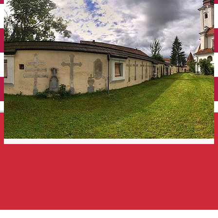
Închirieri auto
Închirieri de biciclete
English