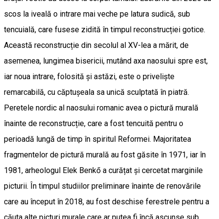
scos la iveală o intrare mai veche pe latura sudică, sub
tencuială, care fusese zidită în timpul reconstrucției gotice.
Această reconstrucție din secolul al XV-lea a mărit, de
asemenea, lungimea bisericii, mutând axa naosului spre est,
iar noua intrare, folosită și astăzi, este o priveliște
remarcabilă, cu căptușeala sa unică sculptată în piatră.
Peretele nordic al naosului romanic avea o pictură murală
înainte de reconstrucție, care a fost tencuită pentru o
perioadă lungă de timp în spiritul Reformei. Majoritatea
fragmentelor de pictură murală au fost găsite în 1971, iar în
1981, arheologul Elek Benkő a curățat și cercetat marginile
picturii. În timpul studiilor preliminare înainte de renovările
care au început în 2018, au fost deschise ferestrele pentru a
căuta alte picturi murale care ar putea fi încă ascunse sub