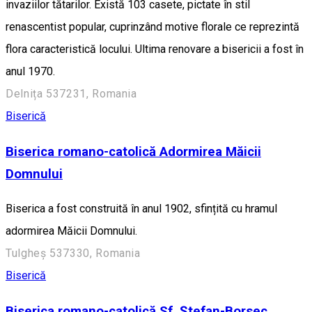
invaziilor tătarilor. Există 103 casete, pictate în stil
renascentist popular, cuprinzând motive florale ce reprezintă
flora caracteristică locului. Ultima renovare a bisericii a fost în
anul 1970.
Delnița 537231, Romania
Biserică
Biserica romano-catolică Adormirea Măicii
Domnului
Biserica a fost construită în anul 1902, sfințită cu hramul
adormirea Măicii Domnului.
Tulgheș 537330, Romania
Biserică
Biserica romano-catolică Sf. Ștefan-Borsec