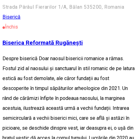
Strada Pârâul Fierarilor 1/A, Bălan 535200, Romania
Biserică
Închis
Biserica Reformată Rugănești
Despre biserică Doar naosul bisericii romanice a rămas.
Fostul zid al naosului și sanctuarul în stil romanic de pe latura
estică au fost demolate, ale căror fundații au fost
descoperite în timpul săpăturilor arheologice din 2021. Un
rând de cărămizi înfipte în podeaua naosului, la marginea
acestuia, ilustrează această urmă a vechii fundații. Intrarea
semicirculară a vechii biserici mici, care se află și astăzi în
picioare, se deschide dinspre vest, iar deasupra ei, o ușă din
brațul vestic dă acces la corpul turnului. Lucrările din 2020 au