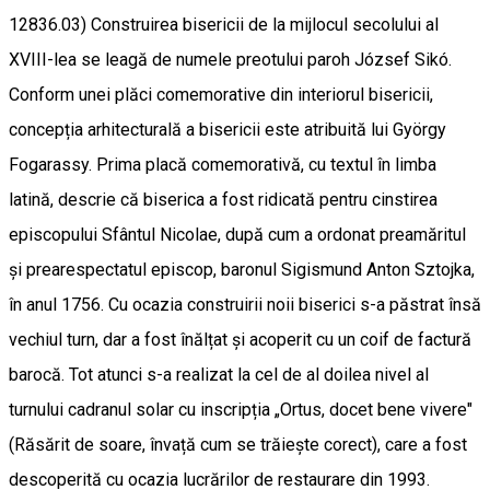
12836.03) Construirea bisericii de la mijlocul secolului al
XVIII-lea se leagă de numele preotului paroh József Sikó.
Conform unei plăci comemorative din interiorul bisericii,
concepția arhitecturală a bisericii este atribuită lui György
Fogarassy. Prima placă comemorativă, cu textul în limba
latină, descrie că biserica a fost ridicată pentru cinstirea
episcopului Sfântul Nicolae, după cum a ordonat preamăritul
și prearespectatul episcop, baronul Sigismund Anton Sztojka,
în anul 1756. Cu ocazia construirii noii biserici s-a păstrat însă
vechiul turn, dar a fost înălțat și acoperit cu un coif de factură
barocă. Tot atunci s-a realizat la cel de al doilea nivel al
turnului cadranul solar cu inscripția „Ortus, docet bene vivere"
(Răsărit de soare, învață cum se trăiește corect), care a fost
descoperită cu ocazia lucrărilor de restaurare din 1993.