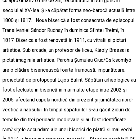
cu aproximativ o mie de ani, reconstruită în stil gotic în
secolul al XV-lea. Și-a căpătat forma neo-barocă actuală între
1800 și 1817. Noua biserică a fost consacrată de episcopul
Transilvaniei Sándor Rudnay în duminica Sfintei Treimi, în
1817. Biserica a fost renovată în 1911, cu vitralii și picturi
artistice. Sub arcade, un profesor de liceu, Károly Brassai a
pictat imaginile artistice. Parohia Șumuleu Ciuc/Csíksomlyó
are o clădire bisericească foarte frumoasă, impunătoare,
proiectată de protopopul Lajos Bálint. Săpături arheologice au
fost efectuate în biserică în mai multe etape între 2002 și
2005, afectând capela nordică din prezent și jumătatea nord-
vestică a naosului. În timpul săpăturilor s-au găsit ziduri de
temelie din trei perioade medievale și au fost identificate
rămășițele secundare ale unei biserici de piatră și mai vechi.