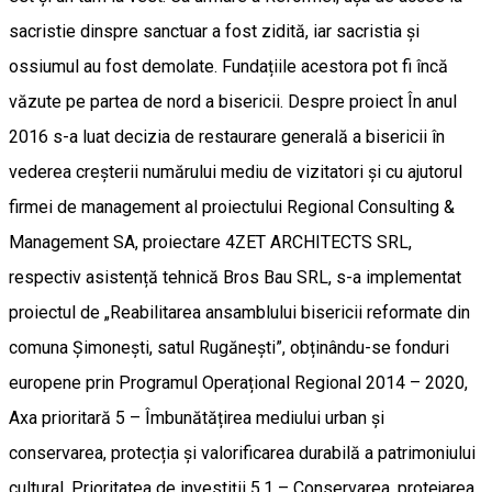
sacristie dinspre sanctuar a fost zidită, iar sacristia și
ossiumul au fost demolate. Fundațiile acestora pot fi încă
văzute pe partea de nord a bisericii. Despre proiect În anul
2016 s-a luat decizia de restaurare generală a bisericii în
vederea creșterii numărului mediu de vizitatori și cu ajutorul
firmei de management al proiectului Regional Consulting &
Management SA, proiectare 4ZET ARCHITECTS SRL,
respectiv asistență tehnică Bros Bau SRL, s-a implementat
proiectul de „Reabilitarea ansamblului bisericii reformate din
comuna Șimonești, satul Rugănești”, obținându-se fonduri
europene prin Programul Operațional Regional 2014 – 2020,
Axa prioritară 5 – Îmbunătățirea mediului urban și
conservarea, protecția și valorificarea durabilă a patrimoniului
cultural, Prioritatea de investiții 5.1 – Conservarea, protejarea,