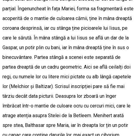
parțial. Îngenuncheat în fața Mariei, forma sa fragmentară este
acoperită de o mantie de culoarea cărnii, ține în mâna dreaptă
coroana desprinsă, iar cu stânga ține picioarele lui Iisus, pe
care le sărută. În mâna stângă a lui Iisus se află un dar de la
Gaspar, un potir plin cu bani, iar în mâna dreaptă ține în sus o
binecuvântare. Partea stângă a scenei este separată de
partea dreaptă de un cadru geometric. Aici se află ceilalți doi
regi, cu numele lor cu litere mici pictate cu alb lângă capetele
lor (Melchior și Baltizar). Scrisul inscripției pare să fie mai
târziu decât data picturii. Deasupra lor zboară un înger
îmbrăcat într-o mantie de culoare ocru cu cercuri mici, care le
atrage atenția asupra Stelei de la Betleem. Menihert arată
spre stea, Balthasar spre Maria, iar în dreapta lor țin un potir
cu capac care conține darurile lor, mai exact un ciborium.