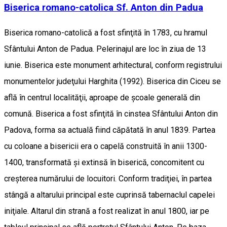
Biserica romano-catolica Sf. Anton din Padua
Biserica romano-catolică a fost sfinţită în 1783, cu hramul
Sfântului Anton de Padua. Pelerinajul are loc în ziua de 13
iunie. Biserica este monument arhitectural, conform registrului
monumentelor judeţului Harghita (1992). Biserica din Ciceu se
află în centrul localităţii, aproape de şcoale generală din
comună. Biserica a fost sfinţită în cinstea Sfântului Anton din
Padova, forma sa actuală fiind căpătată în anul 1839. Partea
cu coloane a bisericii era o capelă construită în anii 1300-
1400, transformată şi extinsă în biserică, concomitent cu
creşterea numărului de locuitori. Conform tradiţiei, în partea
stângă a altarului principal este cuprinsă tabernaclul capelei
iniţiale. Altarul din strană a fost realizat în anul 1800, iar pe