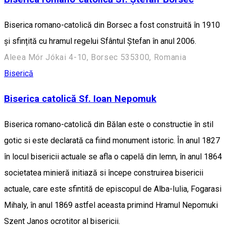
Biserica romano-catolică din Borsec a fost construită în 1910
și sfințită cu hramul regelui Sfântul Ștefan în anul 2006.
Aleea Mór Jókai 4-10, Borsec 535300, Romania
Biserică
Biserica catolică Sf. Ioan Nepomuk
Biserica romano-catolică din Bălan este o constructie în stil
gotic si este declarată ca fiind monument istoric. În anul 1827
în locul bisericii actuale se afla o capelă din lemn, în anul 1864
societatea minieră initiază si începe construirea bisericii
actuale, care este sfintită de episcopul de Alba-Iulia, Fogarasi
Mihaly, în anul 1869 astfel aceasta primind Hramul Nepomuki
Szent Janos ocrotitor al bisericii.