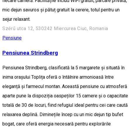
fiecare cameră. Facilitățile includ WiFi gratuit, parcare privată,
mic dejun savuros și pătuț gratuit la cerere, totul pentru un
sejur relaxant.
Szérű utca 12, 530242 Miercurea Ciuc, Romania
Pensiune
Pensiunea Strindberg
Pensiunea Strindberg, clasificată la 5 margarete și situată în
inima orașului Toplița oferă o întâlnire armonioasă între
eleganță și farmecul montan. Această pensiune cu atmosferă
aparte pune la dispoziția oaspeților 15 camere și o capacitate
totală de 30 de locuri, fiind refugiul ideal pentru cei care caută
relaxarea deplină. Diminețile încep cu un mic dejun tip bufet
bogat, care oferă energia necesară pentru explorările