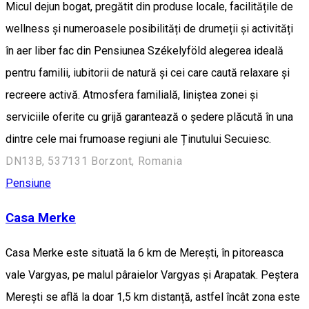
Micul dejun bogat, pregătit din produse locale, facilitățile de
wellness și numeroasele posibilități de drumeții și activități
în aer liber fac din Pensiunea Székelyföld alegerea ideală
pentru familii, iubitorii de natură și cei care caută relaxare și
recreere activă. Atmosfera familială, liniștea zonei și
serviciile oferite cu grijă garantează o ședere plăcută în una
dintre cele mai frumoase regiuni ale Ținutului Secuiesc.
DN13B, 537131 Borzont, Romania
Pensiune
Casa Merke
Casa Merke este situată la 6 km de Merești, în pitoreasca
vale Vargyas, pe malul pâraielor Vargyas și Arapatak. Peștera
Merești se află la doar 1,5 km distanță, astfel încât zona este