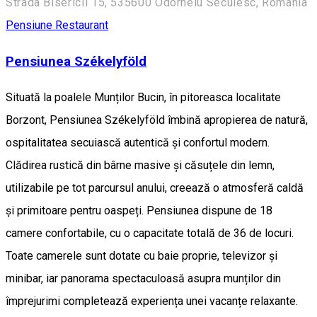
Strada Bisericii 15, 535600 Odorheiu Secuiesc, Románia
Pensiune
Restaurant
Pensiunea Székelyföld
Situată la poalele Munților Bucin, în pitoreasca localitate
Borzont, Pensiunea Székelyföld îmbină apropierea de natură,
ospitalitatea secuiască autentică și confortul modern.
Clădirea rustică din bârne masive și căsuțele din lemn,
utilizabile pe tot parcursul anului, creează o atmosferă caldă
și primitoare pentru oaspeți. Pensiunea dispune de 18
camere confortabile, cu o capacitate totală de 36 de locuri.
Toate camerele sunt dotate cu baie proprie, televizor și
minibar, iar panorama spectaculoasă asupra munților din
împrejurimi completează experiența unei vacanțe relaxante.