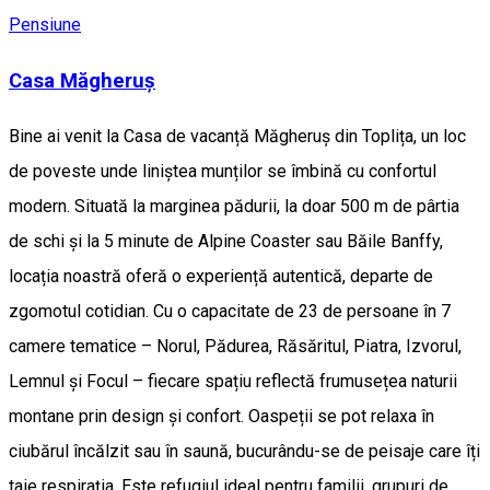
Pensiune
Casa Măgheruș
Bine ai venit la Casa de vacanță Măgheruș din Toplița, un loc
de poveste unde liniștea munților se îmbină cu confortul
modern. Situată la marginea pădurii, la doar 500 m de pârtia
de schi și la 5 minute de Alpine Coaster sau Băile Banffy,
locația noastră oferă o experiență autentică, departe de
zgomotul cotidian. Cu o capacitate de 23 de persoane în 7
camere tematice – Norul, Pădurea, Răsăritul, Piatra, Izvorul,
Lemnul și Focul – fiecare spațiu reflectă frumusețea naturii
montane prin design și confort. Oaspeții se pot relaxa în
ciubărul încălzit sau în saună, bucurându-se de peisaje care îți
taie respirația. Este refugiul ideal pentru familii, grupuri de