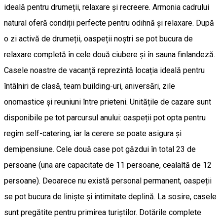
ideală pentru drumeții, relaxare și recreere. Armonia cadrului
natural oferă condiții perfecte pentru odihnă și relaxare. După
o zi activă de drumeții, oaspeții noștri se pot bucura de
relaxare completă în cele două ciubere și în sauna finlandeză.
Casele noastre de vacanță reprezintă locația ideală pentru
întâlniri de clasă, team building-uri, aniversări, zile
onomastice și reuniuni între prieteni. Unitățile de cazare sunt
disponibile pe tot parcursul anului: oaspeții pot opta pentru
regim self-catering, iar la cerere se poate asigura și
demipensiune. Cele două case pot găzdui în total 23 de
persoane (una are capacitate de 11 persoane, cealaltă de 12
persoane). Deoarece nu există personal permanent, oaspeții
se pot bucura de liniște și intimitate deplină. La sosire, casele
sunt pregătite pentru primirea turiștilor. Dotările complete