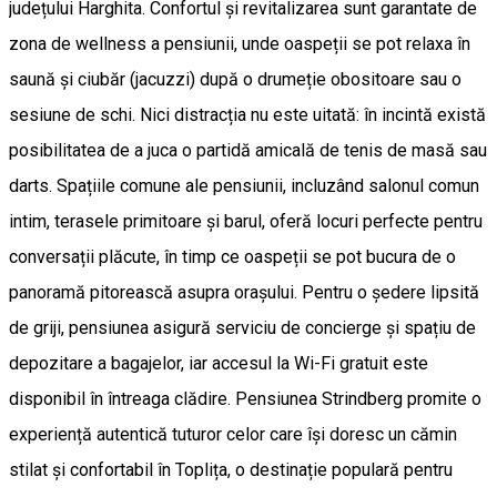
județului Harghita. Confortul și revitalizarea sunt garantate de
zona de wellness a pensiunii, unde oaspeții se pot relaxa în
saună și ciubăr (jacuzzi) după o drumeție obositoare sau o
sesiune de schi. Nici distracția nu este uitată: în incintă există
posibilitatea de a juca o partidă amicală de tenis de masă sau
darts. Spațiile comune ale pensiunii, incluzând salonul comun
intim, terasele primitoare și barul, oferă locuri perfecte pentru
conversații plăcute, în timp ce oaspeții se pot bucura de o
panoramă pitorească asupra orașului. Pentru o ședere lipsită
de griji, pensiunea asigură serviciu de concierge și spațiu de
depozitare a bagajelor, iar accesul la Wi-Fi gratuit este
disponibil în întreaga clădire. Pensiunea Strindberg promite o
experiență autentică tuturor celor care își doresc un cămin
stilat și confortabil în Toplița, o destinație populară pentru