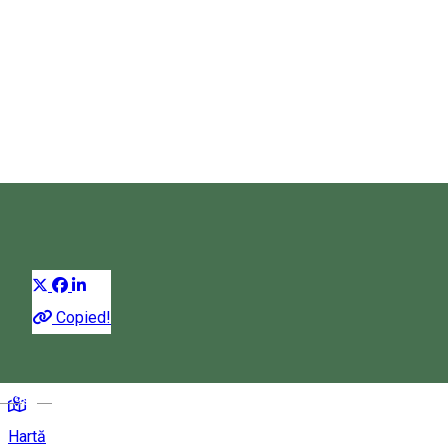
Pensiunea Gál
Pensiune
Distribuie
Copied!
Strada Nagyfiak, Praid 537240, Romania
Magyar
Hartă