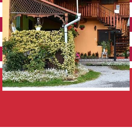
Închirieri auto
Închirieri de biciclete
English