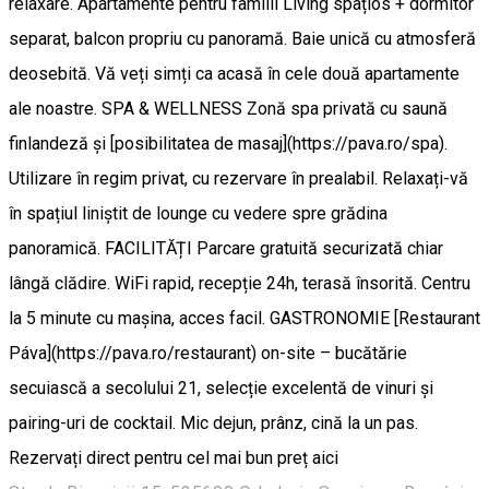
relaxare. Apartamente pentru familii Living spațios + dormitor
separat, balcon propriu cu panoramă. Baie unică cu atmosferă
deosebită. Vă veți simți ca acasă în cele două apartamente
ale noastre. SPA & WELLNESS Zonă spa privată cu saună
finlandeză și [posibilitatea de masaj](https://pava.ro/spa).
Utilizare în regim privat, cu rezervare în prealabil. Relaxați-vă
în spațiul liniștit de lounge cu vedere spre grădina
panoramică. FACILITĂȚI Parcare gratuită securizată chiar
lângă clădire. WiFi rapid, recepție 24h, terasă însorită. Centru
la 5 minute cu mașina, acces facil. GASTRONOMIE [Restaurant
Páva](https://pava.ro/restaurant) on-site – bucătărie
secuiască a secolului 21, selecție excelentă de vinuri și
pairing-uri de cocktail. Mic dejun, prânz, cină la un pas.
Rezervați direct pentru cel mai bun preț aici