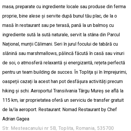
masa, preparate cu ingrediente locale sau produse din ferma
proprie, bine alese și servite după bunul tău plac, de la o
masă în restaurant sau pe terasă, pană la un balmoș cu
ingrediente sută la sută naturale, servit la stâna din Parcul
Național, munții Călimani. Seri în jurul focului de tabără cu
slănină sau marshmallows, pălincă făcută în casă sau vinuri
de soi, o atmosferă relaxantă și energizantă, rețeta perfectă
pentru un team building de succes. În Topliţa și în împrejurimi,
oaspeții cazați la acest han pot desfășura activități precum
hiking și schi. Aeroportul Transilvania Târgu Mureș se află la
115 km, iar proprietatea oferă un serviciu de transfer gratuit
de la/la aeroport. Restaurant: Nomad Restaurant by Chef
Adrian Gagea
Str. Mesteacanului nr 5B, Toplita, Romania, 535700