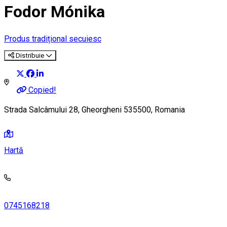
Fodor Mónika
Produs tradițional secuiesc
Distribuie
Copied!
Strada Salcâmului 28, Gheorgheni 535500, Romania
Hartă
0745168218