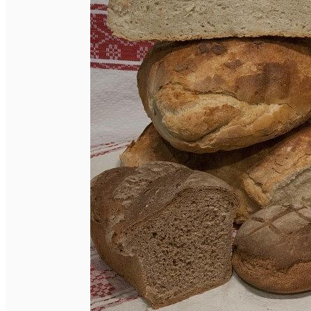
Închirieri de biciclete
English