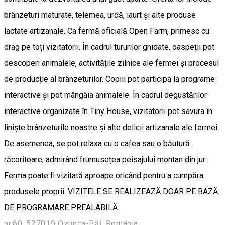
brânzeturi maturate, telemea, urdă, iaurt și alte produse
lactate artizanale. Ca fermă oficială Open Farm, primesc cu
drag pe toți vizitatorii. În cadrul tururilor ghidate, oaspeții pot
descoperi animalele, activitățile zilnice ale fermei și procesul
de producție al brânzeturilor. Copiii pot participa la programe
interactive și pot mângâia animalele. În cadrul degustărilor
interactive organizate în Tiny House, vizitatorii pot savura în
liniște brânzeturile noastre și alte delicii artizanale ale fermei.
De asemenea, se pot relaxa cu o cafea sau o băutură
răcoritoare, admirând frumusețea peisajului montan din jur.
Ferma poate fi vizitată aproape oricând pentru a cumpăra
produsele proprii. VIZITELE SE REALIZEAZĂ DOAR PE BAZĂ
DE PROGRAMARE PREALABILĂ.
nr.60, 527019 Ozunca-Băi, Románia