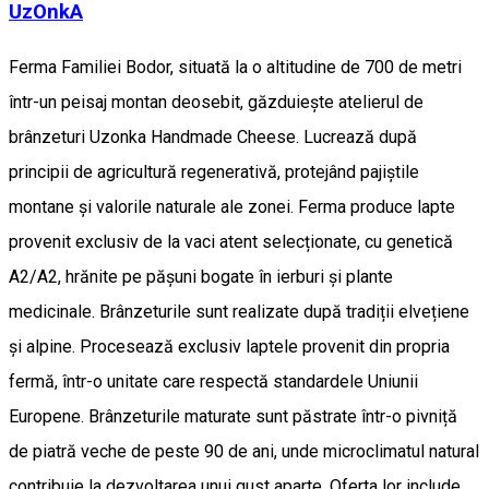
UzOnkA
Ferma Familiei Bodor, situată la o altitudine de 700 de metri
într-un peisaj montan deosebit, găzduiește atelierul de
brânzeturi Uzonka Handmade Cheese. Lucrează după
principii de agricultură regenerativă, protejând pajiștile
montane și valorile naturale ale zonei. Ferma produce lapte
provenit exclusiv de la vaci atent selecționate, cu genetică
A2/A2, hrănite pe pășuni bogate în ierburi și plante
medicinale. Brânzeturile sunt realizate după tradiții elvețiene
și alpine. Procesează exclusiv laptele provenit din propria
fermă, într-o unitate care respectă standardele Uniunii
Europene. Brânzeturile maturate sunt păstrate într-o pivniță
de piatră veche de peste 90 de ani, unde microclimatul natural
contribuie la dezvoltarea unui gust aparte. Oferta lor include