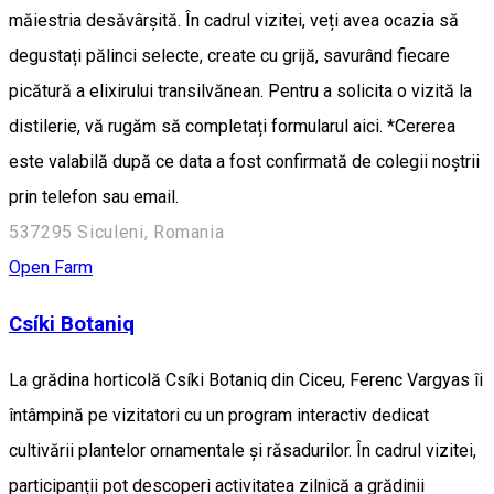
măiestria desăvârșită. În cadrul vizitei, veți avea ocazia să
degustați pălinci selecte, create cu grijă, savurând fiecare
picătură a elixirului transilvănean. Pentru a solicita o vizită la
distilerie, vă rugăm să completați formularul aici. *Cererea
este valabilă după ce data a fost confirmată de colegii noștrii
prin telefon sau email.
537295 Siculeni, Romania
Open Farm
Csíki Botaniq
La grădina horticolă Csíki Botaniq din Ciceu, Ferenc Vargyas îi
întâmpină pe vizitatori cu un program interactiv dedicat
cultivării plantelor ornamentale și răsadurilor. În cadrul vizitei,
participanții pot descoperi activitatea zilnică a grădinii