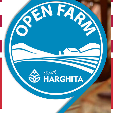
Închirieri auto
Închirieri de biciclete
English