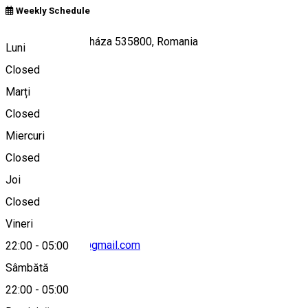
Weekly Schedule
Vlăhița/Szentegyháza 535800, Romania
Luni
Closed
Marți
Hartă
Closed
Miercuri
Closed
0756 107 807
Joi
Closed
Vineri
info.escapeclub@gmail.com
22:00
-
05:00
Sâmbătă
22:00
-
05:00