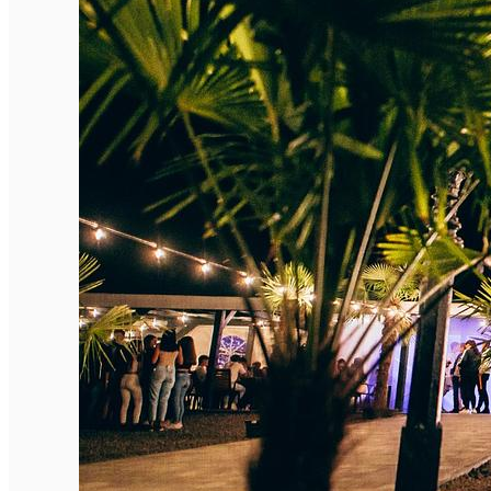
Închirieri de biciclete
English