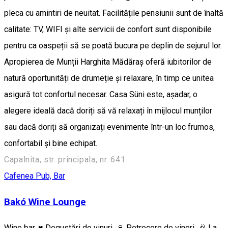
pleca cu amintiri de neuitat. Facilitățile pensiunii sunt de înaltă
calitate: TV, WIFI și alte servicii de confort sunt disponibile
pentru ca oaspeții să se poată bucura pe deplin de sejurul lor.
Apropierea de Munții Harghita Mădăraș oferă iubitorilor de
natură oportunități de drumeție și relaxare, în timp ce unitea
asigură tot confortul necesar. Casa Süni este, așadar, o
alegere ideală dacă doriți să vă relaxați în mijlocul munților
sau dacă doriți să organizați evenimente într-un loc frumos,
confortabil și bine echipat.
Capalnita, str. principala, nr. 641
Cafenea
Pub, Bar
Bakó Wine Lounge
Wine bar. ♥️ Degustări de vinuri. 🍷 Petrecere de vineri. 🎉 La