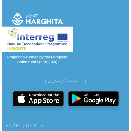
DESCARCĂ GRATUIT
URMĂREȘTE-NE PE