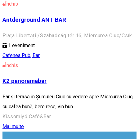
Închis
Antderground ANT BAR
Piața Libertății/Szabadság tér 16, Miercurea Ciuc/Csíkszereda 530100, Romania
1
eveniment
Cafenea
Pub, Bar
Închis
K2 panoramabar
Bar și terasă în Șumuleu Ciuc cu vedere spre Miercurea Ciuc,
cu cafea bună, bere rece, vin bun.
Kissomlyó Café&Bar
Mai multe