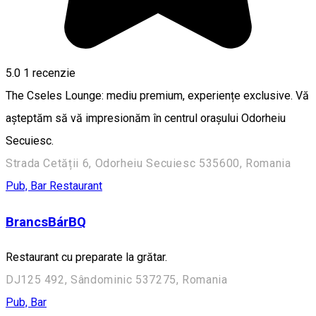
5.0
1 recenzie
The Cseles Lounge: mediu premium, experiențe exclusive. Vă
așteptăm să vă impresionăm în centrul orașului Odorheiu
Secuiesc.
Strada Cetății 6, Odorheiu Secuiesc 535600, Romania
Pub, Bar
Restaurant
BrancsBárBQ
Restaurant cu preparate la grătar.
DJ125 492, Sândominic 537275, Romania
Pub, Bar