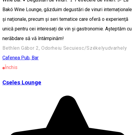
Bakó Wine Lounge, găzduim degustări de vinuri internaționale
și naționale, precum și seri tematice care oferă o experiență
unică pentru cei interesați de vin și gastronomie. Așteptăm cu
nerăbdare să vă întâmpinăm!
Bethlen Gábor 2, Odorheiu Secuiesc/Székelyudvarhely
Cafenea
Pub, Bar
Închis
Cseles Lounge