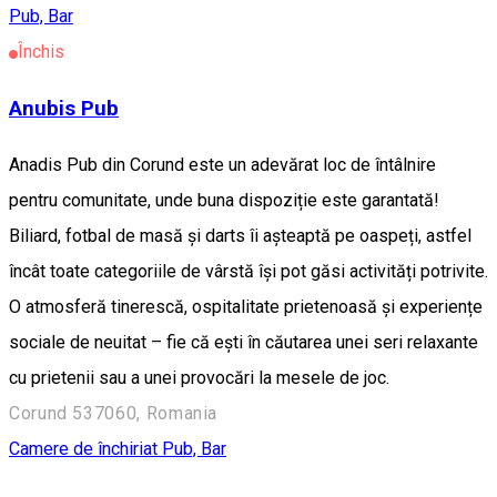
Pub, Bar
Închis
Anubis Pub
Anadis Pub din Corund este un adevărat loc de întâlnire
pentru comunitate, unde buna dispoziție este garantată!
Biliard, fotbal de masă și darts îi așteaptă pe oaspeți, astfel
încât toate categoriile de vârstă își pot găsi activități potrivite.
O atmosferă tinerescă, ospitalitate prietenoasă și experiențe
sociale de neuitat – fie că ești în căutarea unei seri relaxante
cu prietenii sau a unei provocări la mesele de joc.
Corund 537060, Romania
Camere de închiriat
Pub, Bar