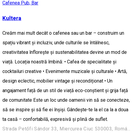
Cafenea
Pub, Bar
Kultera
Creăm mai mult decât o cafenea sau un bar – construim un
spațiu vibrant și incluziv, unde culturile se întâlnesc,
creativitatea înflorește și sustenabilitatea devine un mod de
viață. Locația noastră îmbină: • Cafea de specialitate și
cocktailuri creative • Evenimente muzicale și culturale • Artă,
design eclectic, mobilier vintage și recondiționat • Un
angajament față de un stil de viață eco-conștient și grija față
de comunitate Este un loc unde oamenii vin să se conecteze,
să se inspire și să fie ei înșiși. Gândește-te la el ca la a doua
ta casă – confortabilă, expresivă și plină de suflet.
Strada Petőfi Sándor 33, Miercurea Ciuc 530003, Románia