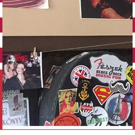
Închirieri auto
Închirieri de biciclete
English