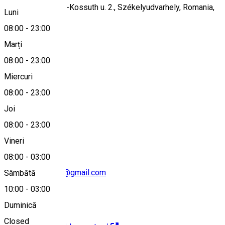
Székelyudvarhely-Kossuth u. 2., Székelyudvarhely, Romania,
Luni
535600
08:00
-
23:00
Marți
08:00
-
23:00
Hartă
Miercuri
08:00
-
23:00
Joi
0040751144707
08:00
-
23:00
Vineri
08:00
-
03:00
feszekmusicpub@gmail.com
Sâmbătă
10:00
-
03:00
Duminică
Closed