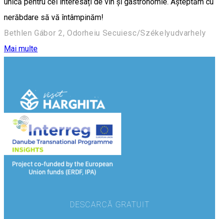
unică pentru cei interesați de vin și gastronomie. Așteptăm cu
nerăbdare să vă întâmpinăm!
Bethlen Gábor 2, Odorheiu Secuiesc/Székelyudvarhely
Mai multe
DESCARCĂ GRATUIT