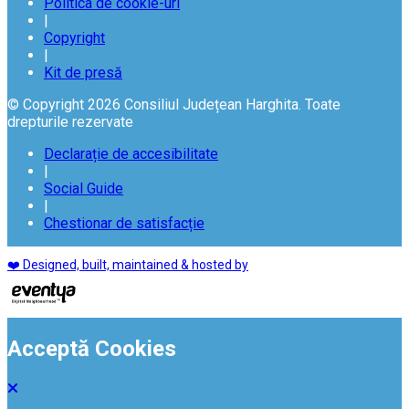
Politica de cookie-uri
|
Copyright
|
Kit de presă
© Copyright 2026 Consiliul Județean Harghita. Toate
drepturile rezervate
Declarație de accesibilitate
|
Social Guide
|
Chestionar de satisfacție
❤️ Designed, built, maintained & hosted by
Acceptă Cookies