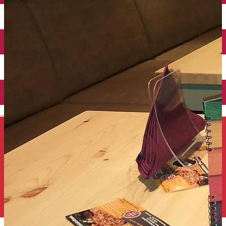
Închirieri auto
Închirieri de biciclete
English