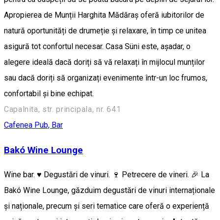
Apropierea de Munții Harghita Mădăraș oferă iubitorilor de
natură oportunități de drumeție și relaxare, în timp ce unitea
asigură tot confortul necesar. Casa Süni este, așadar, o
alegere ideală dacă doriți să vă relaxați în mijlocul munților
sau dacă doriți să organizați evenimente într-un loc frumos,
confortabil și bine echipat.
Capalnita, str. principala, nr. 641
Cafenea
Pub, Bar
Bakó Wine Lounge
Wine bar. ♥️ Degustări de vinuri. 🍷 Petrecere de vineri. 🎉 La
Bakó Wine Lounge, găzduim degustări de vinuri internaționale
și naționale, precum și seri tematice care oferă o experiență