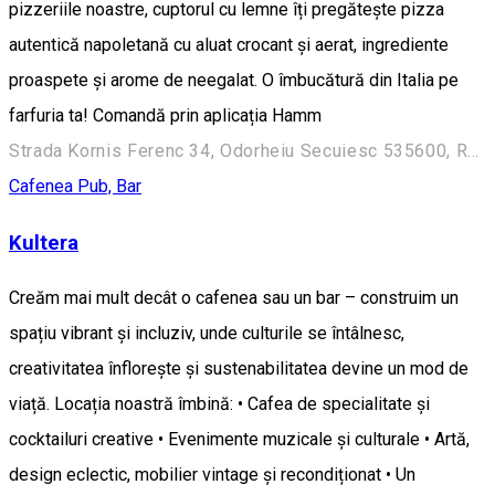
pizzeriile noastre, cuptorul cu lemne îți pregătește pizza
autentică napoletană cu aluat crocant și aerat, ingrediente
proaspete și arome de neegalat. O îmbucătură din Italia pe
farfuria ta! Comandă prin aplicația Hamm
Strada Kornis Ferenc 34, Odorheiu Secuiesc 535600, Romania
Cafenea
Pub, Bar
Kultera
Creăm mai mult decât o cafenea sau un bar – construim un
spațiu vibrant și incluziv, unde culturile se întâlnesc,
creativitatea înflorește și sustenabilitatea devine un mod de
viață. Locația noastră îmbină: • Cafea de specialitate și
cocktailuri creative • Evenimente muzicale și culturale • Artă,
design eclectic, mobilier vintage și recondiționat • Un