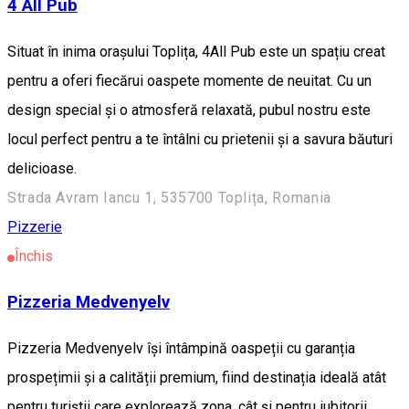
4 All Pub
Situat în inima orașului Toplița, 4All Pub este un spațiu creat
pentru a oferi fiecărui oaspete momente de neuitat. Cu un
design special și o atmosferă relaxată, pubul nostru este
locul perfect pentru a te întâlni cu prietenii și a savura băuturi
delicioase.
Strada Avram Iancu 1, 535700 Toplița, Romania
Pizzerie
Închis
Pizzeria Medvenyelv
Pizzeria Medvenyelv își întâmpină oaspeții cu garanția
prospețimii și a calității premium, fiind destinația ideală atât
pentru turiștii care explorează zona, cât și pentru iubitorii