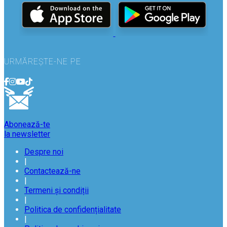
URMĂREȘTE-NE PE
Abonează-te
la newsletter
Despre noi
|
Contactează-ne
|
Termeni și condiții
|
Politica de confidențialitate
|