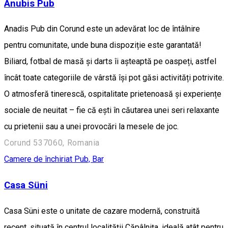
Anubis Pub
Anadis Pub din Corund este un adevărat loc de întâlnire
pentru comunitate, unde buna dispoziție este garantată!
Biliard, fotbal de masă și darts îi așteaptă pe oaspeți, astfel
încât toate categoriile de vârstă își pot găsi activități potrivite.
O atmosferă tinerescă, ospitalitate prietenoasă și experiențe
sociale de neuitat – fie că ești în căutarea unei seri relaxante
cu prietenii sau a unei provocări la mesele de joc.
Corund 537060, Romania
Camere de închiriat
Pub, Bar
Casa Süni
Casa Süni este o unitate de cazare modernă, construită
recent, situată în centrul localității Căpâlnița, ideală atât pentru