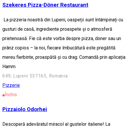
Szekeres Pizza-Döner Restaurant
La pizzeria noastră din Lupeni, oaspeții sunt întâmpinați cu
gusturi de casă, ingrediente proaspete și o atmosferă
prietenoasă. Fie că este vorba despre pizza, doner sau un
prânz copios – la noi, fiecare îmbucătură este pregătită
mereu fierbinte, proaspătă și cu drag. Comandă prin aplicația
Hamm
649, Lupeni 537165, Romania
Pizzerie
Închis
Pizzaiolo Odorhei
Descoperă adevăratul miracol al gustelor italiene! La