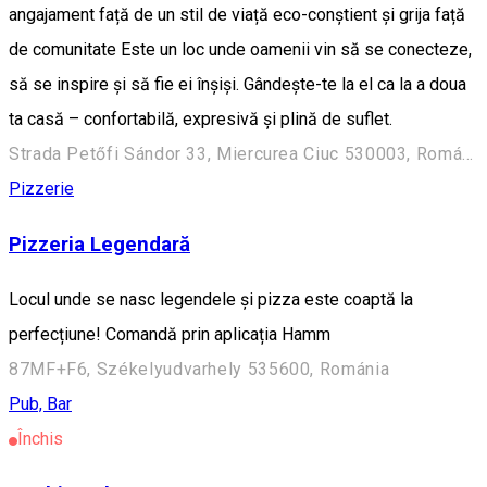
angajament față de un stil de viață eco-conștient și grija față
de comunitate Este un loc unde oamenii vin să se conecteze,
să se inspire și să fie ei înșiși. Gândește-te la el ca la a doua
ta casă – confortabilă, expresivă și plină de suflet.
Strada Petőfi Sándor 33, Miercurea Ciuc 530003, Románia
Pizzerie
Pizzeria Legendară
Locul unde se nasc legendele și pizza este coaptă la
perfecțiune! Comandă prin aplicația Hamm
87MF+F6, Székelyudvarhely 535600, Románia
Pub, Bar
Închis