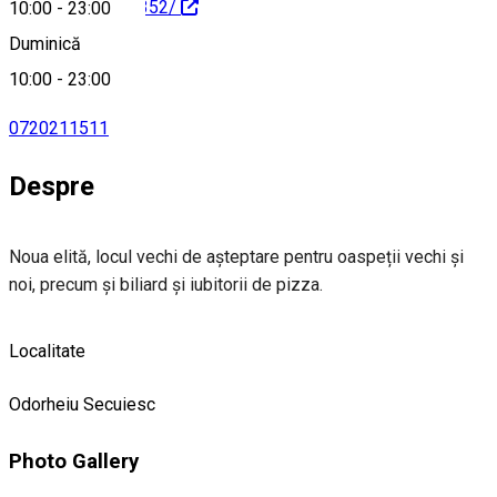
1473030272963352/
10:00
-
23:00
Duminică
10:00
-
23:00
0720211511
Despre
Noua elită, locul vechi de așteptare pentru oaspeții vechi și
noi, precum și biliard și iubitorii de pizza.
Localitate
Odorheiu Secuiesc
Photo Gallery