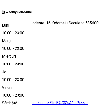
Weekly Schedule
Bulevardul Independenței 16, Odorheiu Secuiesc 535600,
Luni
Romania
10:00
-
23:00
Marți
10:00
-
23:00
Hartă
Miercuri
10:00
-
23:00
Joi
0720211511
10:00
-
23:00
Vineri
10:00
-
23:00
https://www.facebook.com/Elit-B%C3%A1r-Pizza-
Sâmbătă