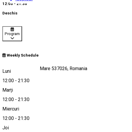
12:00 - 21:30
Deschis
Program
Weekly Schedule
Péter utca 1, Satu Mare 537026, Romania
Luni
12:00
-
21:30
Marți
Hartă
12:00
-
21:30
Miercuri
12:00
-
21:30
0040741181817
Joi