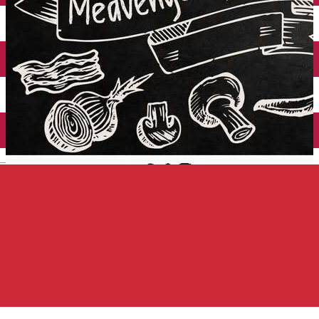
Închirieri auto
Închirieri de biciclete
English