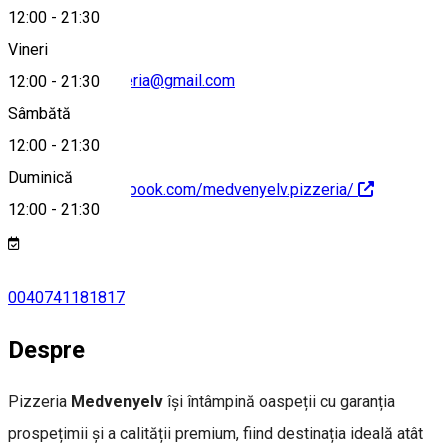
12:00
-
21:30
Vineri
medvenyelvpizzeria@gmail.com
12:00
-
21:30
Sâmbătă
12:00
-
21:30
Duminică
https://www.facebook.com/medvenyelv.pizzeria/
12:00
-
21:30
0040741181817
Despre
Pizzeria
Medvenyelv
își întâmpină oaspeții cu garanția
prospețimii și a calității premium, fiind destinația ideală atât