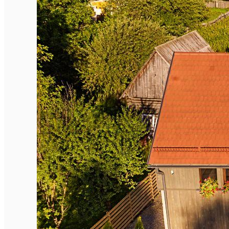
Închirieri de biciclete
English