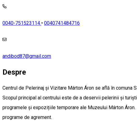
0040-751523114
•
0040741484716
andibod87@gmail.com
Despre
Centrul de Pelerinaj și Vizitare Márton Áron se află în comuna S
Scopul principal al centrului este de a deservii pelerinii și turișt
programele și expozițiile temporare ale Muzeului Márton Áron. Nu 
programe de agrement.