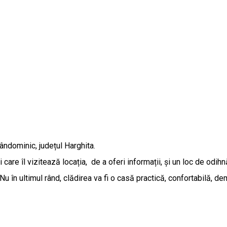
ândominic, județul Harghita.
ii care îl vizitează locația, de a oferi informații, și un loc de odi
în ultimul rând, clădirea va fi o casă practică, confortabilă, dem