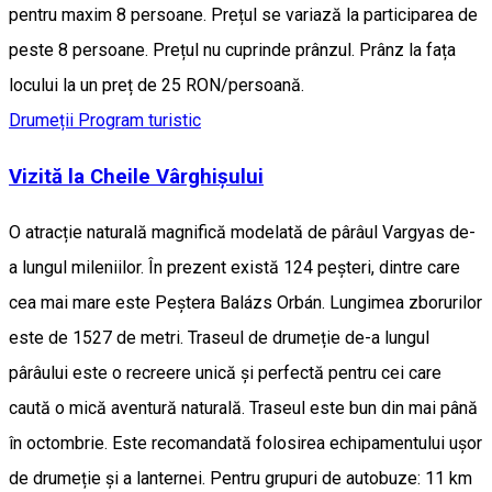
pentru maxim 8 persoane. Prețul se variază la participarea de
peste 8 persoane. Prețul nu cuprinde prânzul. Prânz la fața
locului la un preț de 25 RON/persoană.
Drumeții
Program turistic
Vizită la Cheile Vârghișului
O atracție naturală magnifică modelată de pârâul Vargyas de-
a lungul mileniilor. În prezent există 124 peșteri, dintre care
cea mai mare este Peștera Balázs Orbán. Lungimea zborurilor
este de 1527 de metri. Traseul de drumeție de-a lungul
pârâului este o recreere unică și perfectă pentru cei care
caută o mică aventură naturală. Traseul este bun din mai până
în octombrie. Este recomandată folosirea echipamentului ușor
de drumeție și a lanternei. Pentru grupuri de autobuze: 11 km