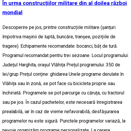
În urma construcțiilor militare din al doilea război
mondial
Descoperire pe jos, printre construcțiile militare (șanțuri
împotriva mașinii de luptă, buncăre, tranșee, pozițiile de
tragere). Echipamente recomandate: bocanci, băț de tură.
Programul recomandat pentru trei sezoane. Locul programului:
Județul Harghita, orașul Vlăhița Prețul programului: 350 de
lei/grup Prețul conține: ghidarea Unele programe derulate în
Vlăhița sau în zonă, se pot face cu bicicleta proprie sau
închiriată. Programele se pot parcurge cu căruța, cu tractorul
sau pe jos. În cazul pachetelor, este necesară înregistrarea
prealabilă, iar în caz de vreme nefavorabilă, desfășurarea
programelor nu este sigură. Punctele programelor variază, la
nevoie organizăm programe personalizate. La cerere