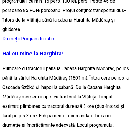
programului: cu min. 15 pers. 100 lei/pers. Peste 45 de
persoane 85 RON/persoană. Prețul conține: transportul dus-
întors de la Vlăhița până la cabana Harghita Mădăraș și
ghidarea
Drumeții
Program turistic
Hai cu mine la Harghita!
Plimbare cu tractorul pâna la Cabana Harghita Mădăraș, pe jos
până la vârful Harghita Mădăraș (1801 m). Întoarcere pe jos la
Cascada Szökő și înapoi la cabană. De la Cabana Harghita
Mădăraș mergem înapoi cu tractorul la Vlăhița. Timpul
estimat: plimbarea cu tractorul durează 3 ore (dus-întors) și
turul pe jos 3 ore. Echipamente recomandate: bocanci
drumeție și îmbrăcăminte adecvată. Locul programului: