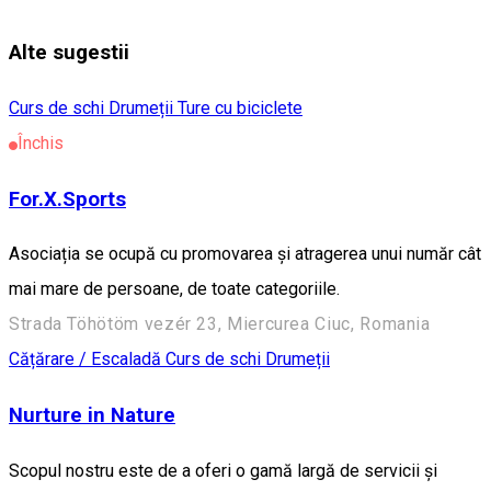
Alte sugestii
Curs de schi
Drumeții
Ture cu biciclete
Închis
For.X.Sports
Asociația se ocupă cu promovarea și atragerea unui număr cât
mai mare de persoane, de toate categoriile.
Strada Töhötöm vezér 23, Miercurea Ciuc, Romania
Cățărare / Escaladă
Curs de schi
Drumeții
Nurture in Nature
Scopul nostru este de a oferi o gamă largă de servicii și