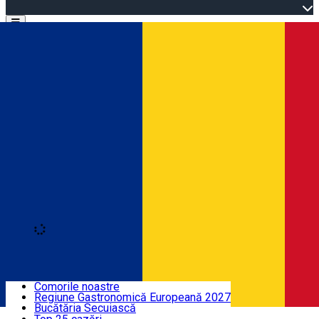
Open main menu
Loading
Descoperă
Comorile noastre
Regiune Gastronomică Europeană 2027
Unde poți dormi
Bucătăria Secuiască
Română
Ghid Audio