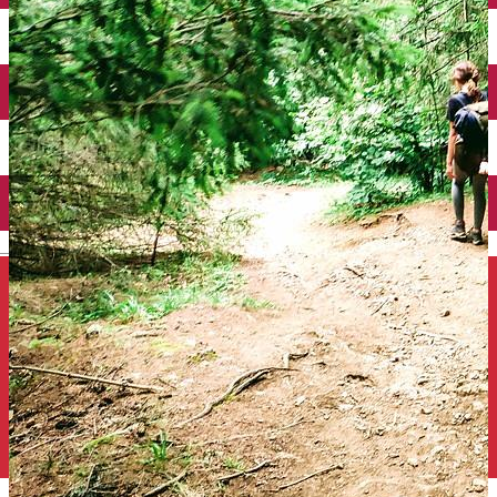
Închirieri auto
Închirieri de biciclete
English