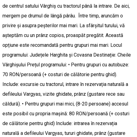
de centrul satului Vârghiș cu tractorul până la intrare. De aici,
mergem pe drumul de lângă pârâu. Între timp, aruncăm o
privire și asupra peșterilor mai mari. La sfârșitul turului, vă
așteptăm cu un prânz copios, proaspăt pregătit. Această
opțiune este recomandată pentru grupuri mai mari. Locul
programului: Județele Harghita și Covasna Destinație: Cheile
Vârghișului Prețul programului: • Pentru grupuri cu autobuze:
70 RON/persoană (+ costuri de călătorie pentru ghid).
Include: excursie cu tractorul, intrare în rezervația naturală a
defileului Vargyas, vizite ghidate, prânz (gustare rece sau
căldură). • Pentru grupuri mai mici, (8-20 persoane) accesul
este posibil cu propria mașină: 80 RON/persoană (+ costuri
de călătorie pentru ghid) Include: intrarea în rezervația
naturală a defileului Vargyas, tururi ghidate, prânz (gustare