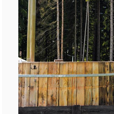
Închirieri de biciclete
English