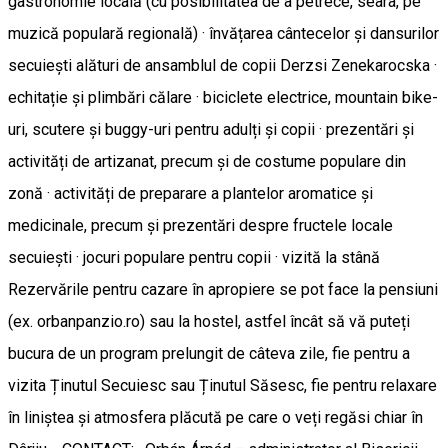
gastronomie locală (cu posibilitatea de a petrece, seara, pe
muzică populară regională) · învățarea cântecelor și dansurilor
secuiești alături de ansamblul de copii Derzsi Zenekarocska ·
echitație și plimbări călare · biciclete electrice, mountain bike-
uri, scutere și buggy-uri pentru adulți și copii · prezentări și
activități de artizanat, precum și de costume populare din
zonă · activități de preparare a plantelor aromatice și
medicinale, precum și prezentări despre fructele locale
secuiești · jocuri populare pentru copii · vizită la stână
Rezervările pentru cazare în apropiere se pot face la pensiuni
(ex. orbanpanzio.ro) sau la hostel, astfel încât să vă puteți
bucura de un program prelungit de câteva zile, fie pentru a
vizita Ținutul Secuiesc sau Ținutul Săsesc, fie pentru relaxare
în liniștea și atmosfera plăcută pe care o veți regăsi chiar în