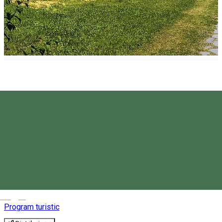
Descoperirea Depresiunii
Giurgeului
Magyar
Program turistic