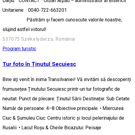
Dârjiu. CONTACT: · Orbán Árpád – administrator al Bisericii
Unitariene · 0040-722-663201
Păstrăm și facem cunoscute valorile noastre,
slujind astfel viitorul!
537075 Székelyderzs, Románia
Program turistic
Tur foto în Ținutul Secuiesc
Bine ați venit în inima Transilvaniei! Vă invităm să descoperiți
frumusețea Ținutului Secuiesc printr-un tur fotografic de
neuitat. Punct de plecare: Ținutul Sării Destinație: Sub Cetate
Număr de persoane: 4–8 Obiective principale: • Miercurea
Ciuc & Șumuleu Ciuc: Centru istoric și locul pelerinajului de
Rusalii. • Lacul Roșu & Cheile Bicazului: Peisaje