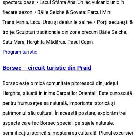
spectaculoase. • Lacul Sfânta Ana: Un lac vulcanic unic în
fiecare sezon. • Băile Seiche & Sovata: Parcul Mini
Transilvania, Lacul Ursu și dealurile saline. • Porți secuiești &
troițe: Sculpturi tradiționale din zone precum Băile Seiche,
Satu Mare, Harghita Mădăraș, Pasul Caşin.
Program turistic
Borsec – circuit turistic din Praid
Borsec este o mică comunitate pitorească din județul
Harghita, situată în inima Carpaților Orientali. Este cunoscută
pentru frumusețea sa naturală, importanța istorică și
patrimoniul său cultural. În această postare, explorăm trei
aspecte care fac Borsec special: peisajele naturale,
semnificația istorică și moștenirea culturală. Planul excursiei