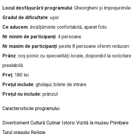
Locul desfășurării programului
: Gheorgheni și împrejurimile
Gradul de dificultate
: ușor
Ce aducem
: încălțăminte confortabilă, aparat foto
Nr minim de participanți
: 4 persoane
Nr maxim de participanți
: peste 8 persoane oferim reduceri
Prânz
: coș picnic cu specialități locale, disponibil la solicitare
prealabilă
Preț
: 180 lei
Prețul include
: ghidajul, bilete de intrare
Prețul nu include:
prânzul
Caracteristicile programului
Divertisment
Cultură
Culinar
Istoric
Vizită la muzeu
Plimbare
Turul oraşului
Religie