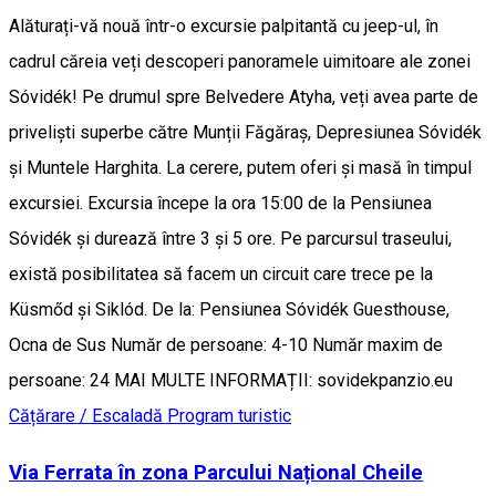
Alăturați-vă nouă într-o excursie palpitantă cu jeep-ul, în
cadrul căreia veți descoperi panoramele uimitoare ale zonei
Sóvidék! Pe drumul spre Belvedere Atyha, veți avea parte de
priveliști superbe către Munții Făgăraș, Depresiunea Sóvidék
și Muntele Harghita. La cerere, putem oferi și masă în timpul
excursiei. Excursia începe la ora 15:00 de la Pensiunea
Sóvidék și durează între 3 și 5 ore. Pe parcursul traseului,
există posibilitatea să facem un circuit care trece pe la
Küsmőd și Siklód. De la: Pensiunea Sóvidék Guesthouse,
Ocna de Sus Număr de persoane: 4-10 Număr maxim de
persoane: 24 MAI MULTE INFORMAȚII: sovidekpanzio.eu
Cățărare / Escaladă
Program turistic
Via Ferrata în zona Parcului Național Cheile