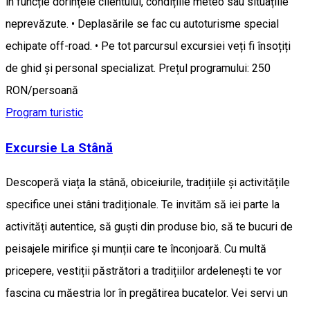
în funcție dorințele clientului, condițiile meteo sau situațiile
neprevăzute. • Deplasările se fac cu autoturisme special
echipate off-road. • Pe tot parcursul excursiei veți fi însoțiți
de ghid și personal specializat. Prețul programului: 250
RON/persoană
Program turistic
Excursie La Stână
Descoperă viața la stână, obiceiurile, tradițiile și activitățile
specifice unei stâni tradiționale. Te invităm să iei parte la
activități autentice, să guști din produse bio, să te bucuri de
peisajele mirifice și munții care te înconjoară. Cu multă
pricepere, vestiții păstrători a tradițiilor ardelenești te vor
fascina cu măestria lor în pregătirea bucatelor. Vei servi un