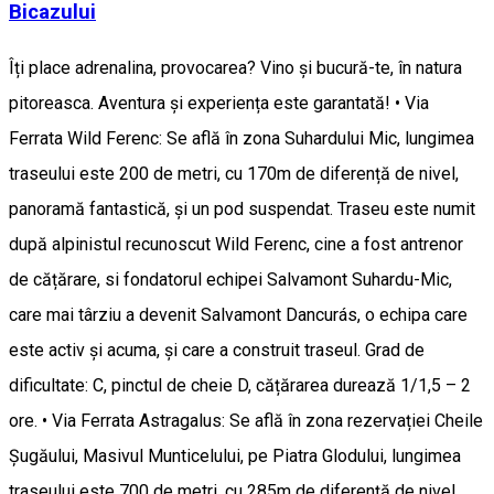
Bicazului
Îți place adrenalina, provocarea? Vino și bucură-te, în natura
pitoreasca. Aventura și experiența este garantată! • Via
Ferrata Wild Ferenc: Se află în zona Suhardului Mic, lungimea
traseului este 200 de metri, cu 170m de diferență de nivel,
panoramă fantastică, și un pod suspendat. Traseu este numit
după alpinistul recunoscut Wild Ferenc, cine a fost antrenor
de cățărare, si fondatorul echipei Salvamont Suhardu-Mic,
care mai târziu a devenit Salvamont Dancurás, o echipa care
este activ și acuma, și care a construit traseul. Grad de
dificultate: C, pinctul de cheie D, cățărarea durează 1/1,5 – 2
ore. • Via Ferrata Astragalus: Se află în zona rezervației Cheile
Șugăului, Masivul Munticelului, pe Piatra Glodului, lungimea
traseului este 700 de metri, cu 285m de diferență de nivel.