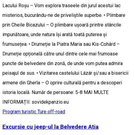
Lacului Roșu – Vom explora traseele din jurul acestui lac
misterios, bucurându-ne de priveliștile superbe. • Plimbare
prin Cheile Bicazului – O plimbare ușoară printre stâncile
impunătoare, unde natura își arată toată puterea și
frumusețea. • Drumeție la Piatra Maria sau Kis-Cohárd –
Drumeție opțională către unul dintre cele mai frumoase
puncte de belvedere din zonă, de unde vom putea admira
peisajul de sus. • Vizitarea castelului Lázár și/sau a bisericii
armene din Gherla – O oprire culturală pentru a descoperi
istoria locală. Număr de persoane: 5-8 MAI MULTE
INFORMAȚII: sovidekpanzio.eu
Program turistic
Ture off-road
Excursie cu jeep-ul la Belvedere Atia