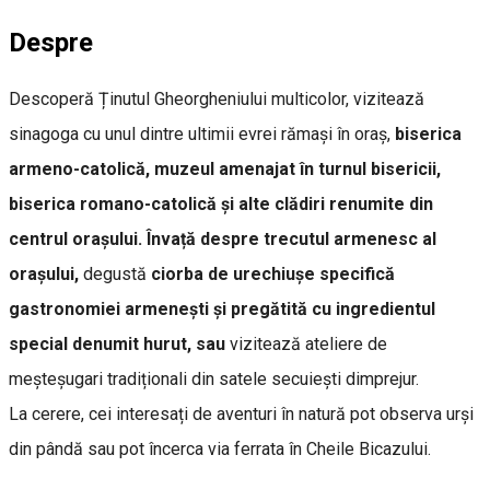
Despre
Descoperă Ținutul Gheorgheniului multicolor, vizitează
sinagoga cu unul dintre ultimii evrei rămași în oraș,
biserica
armeno-catolică, muzeul amenajat în turnul bisericii,
biserica romano-catolică și alte clădiri renumite din
centrul orașului. Învață despre trecutul armenesc al
orașului,
degustă
ciorba de urechiușe specifică
gastronomiei armenești și pregătită cu ingredientul
special denumit hurut, sau
vizitează ateliere de
meșteșugari tradiționali din satele secuiești dimprejur.
La cerere, cei interesați de aventuri în natură pot observa urși
din pândă sau pot încerca via ferrata în Cheile Bicazului.