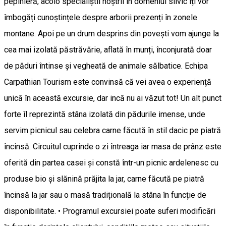
pepinieră, acolo specialiștii noștrii în domeniul silvic îți vor
îmbogăți cunoștințele despre arborii prezenți în zonele
montane. Apoi pe un drum desprins din povești vom ajunge la
cea mai izolată păstrăvărie, aflată în munți, înconjurată doar
de păduri întinse și vegheată de animale sălbatice. Echipa
Carpathian Tourism este convinsă că vei avea o experiență
unică în această excursie, dar incă nu ai văzut tot! Un alt punct
forte îl reprezintă stâna izolată din pădurile imense, unde
servim picnicul sau celebra carne făcută în stil dacic pe piatră
încinsă. Circuitul cuprinde o zi întreaga iar masa de prânz este
oferită din partea casei și constă într-un picnic ardelenesc cu
produse bio și slănină prăjita la jar, carne făcută pe piatră
încinsă la jar sau o masă tradițională la stâna în funcție de
disponibilitate. • Programul excursiei poate suferi modificări