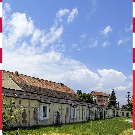
Închirieri auto
Închirieri de biciclete
English