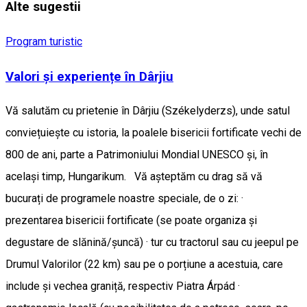
Alte sugestii
Program turistic
Valori și experiențe în Dârjiu
Vă salutăm cu prietenie în Dârjiu (Székelyderzs), unde satul
conviețuiește cu istoria, la poalele bisericii fortificate vechi de
800 de ani, parte a Patrimoniului Mondial UNESCO și, în
același timp, Hungarikum. Vă așteptăm cu drag să vă
bucurați de programele noastre speciale, de o zi: ·
prezentarea bisericii fortificate (se poate organiza și
degustare de slănină/șuncă) · tur cu tractorul sau cu jeepul pe
Drumul Valorilor (22 km) sau pe o porțiune a acestuia, care
include și vechea graniță, respectiv Piatra Árpád ·