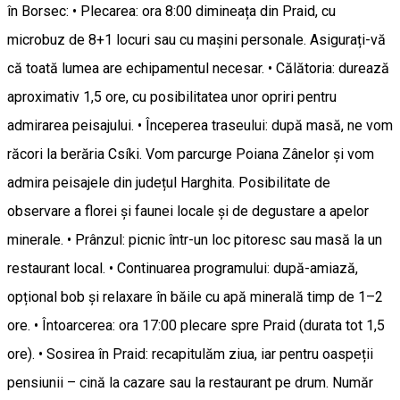
în Borsec: • Plecarea: ora 8:00 dimineața din Praid, cu
microbuz de 8+1 locuri sau cu mașini personale. Asigurați-vă
că toată lumea are echipamentul necesar. • Călătoria: durează
aproximativ 1,5 ore, cu posibilitatea unor opriri pentru
admirarea peisajului. • Începerea traseului: după masă, ne vom
răcori la berăria Csíki. Vom parcurge Poiana Zânelor și vom
admira peisajele din județul Harghita. Posibilitate de
observare a florei și faunei locale și de degustare a apelor
minerale. • Prânzul: picnic într-un loc pitoresc sau masă la un
restaurant local. • Continuarea programului: după-amiază,
opțional bob și relaxare în băile cu apă minerală timp de 1–2
ore. • Întoarcerea: ora 17:00 plecare spre Praid (durata tot 1,5
ore). • Sosirea în Praid: recapitulăm ziua, iar pentru oaspeții
pensiunii – cină la cazare sau la restaurant pe drum. Număr