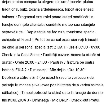
dejun copios compus la alegere din următoarele: platou
tradițional, bulz, tocană ardelenească, topcit ardelenesc,
balmoș. • Programul excursiei poate suferi modificări în
funcție dorințele clientului, condițiile meteo sau situațiile
neprevăzute. • Deplasările se fac cu autoturisme special
echipate off-road. • Pe tot parcursul excursiei veți fi însoțiți
de ghid și personal specializat. ZIUA 1 • Orele 07:00 - 09:00
Check-in la Casa Samir • Facilități cazare: Acces la ciubăr și
grătar. • Orele 20:00 - 21:00 - Păstrav / friptură pe piatră
încinsă. ZIUA 2 • Dimineața - Mic dejun • Ora 10:30 -
Deplasare către stână (pe acest traseu te vei bucura de
peisaje frumoase și vei avea posibilitatea de a vedea animale
sălbatice) • Timpul petrecut la stână este în funcție de dorința
turistului. ZIUA 3 • Dimineața - Mic Dejun • Check-out Prețul